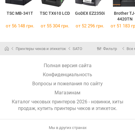
TSC MB-341T
TSC TX610 LCD
GoDEX EZ2350i
Brother TJ
4420TN
от 56 148 грн.
от 55 304 грн.
от 52 296 грн.
от 51 183 гр
Принтеры чеков и этикеток
SATO
Фильтр
Все
Полная версия сайта
Конфиденциальность
Вопросы и пожелания по сайту
Магазинам
Каталог чековых принтеров 2026 - новинки, хиты
продаж,
купить принтеры чеков и этикеток
.
Мы в других странах