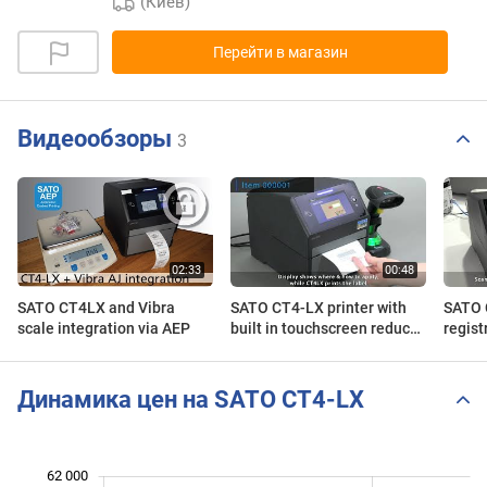
(Киев)
Перейти в магазин
Видеообзоры
3
SATO CT4LX and Vibra
SATO CT4-LX printer with
SATO 
scale integration via AEP
built in touchscreen reduces
regist
the chance for labeling
recep
errors in two ways
Динамика цен на SATO CT4-LX
62 000
 000
 000
 000