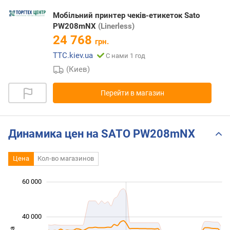
Мобільний принтер чеків-етикеток Sato
PW208mNX
(Linerless)
24 768
грн.
TTC.kiev.ua
С нами 1 год
(Киев)
Перейти в магазин
Динамика цен на SATO PW208mNX
Цена
Кол-во магазинов
60 000
 000
 000
 000
 000
 000
 000
40 000