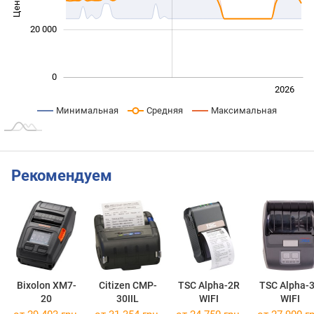
Цена
10 000
20 000
0
Июль
2027
2025
2026
L
Минимальная
Средняя
Максимальная
Рекомендуем
Bixolon XM7-
Citizen CMP-
TSC Alpha-2R
TSC Alpha-
20
30IIL
WIFI
WIFI