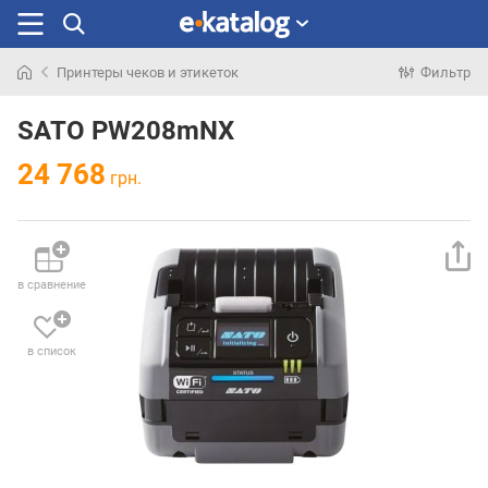
Принтеры чеков и этикеток
Фильтр
Искали
раньше
SATO PW208mNX
24 768
грн.
в сравнение
в список