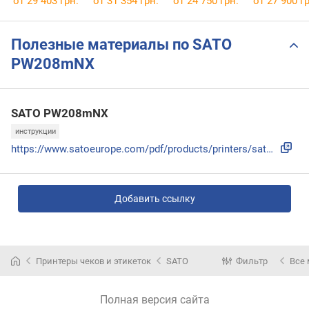
от 29 403 грн.
от 31 354 грн.
от 24 750 грн.
от 27 900 гр
Полезные материалы по SATO
PW208mNX
SATO PW208mNX
инструкции
https://www.satoeurope.com/pdf/products/printers/sato-pw2nx...
Добавить ссылку
Принтеры чеков и этикеток
SATO
Фильтр
Все
Полная версия сайта