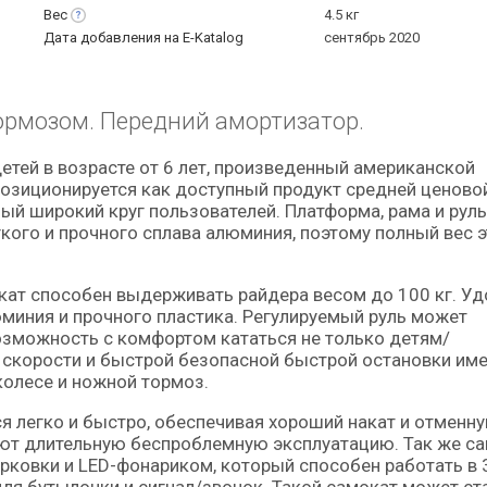
Вес
4.5 кг
Дата добавления на E-Katalog
сентябрь 2020
рмозом. Передний амортизатор.
Позиционируется как доступный продукт средней ценово
ый широкий круг пользователей. Платформа, рама и руль
гкого и прочного сплава алюминия, поэтому полный вес 
кат способен выдерживать райдера весом до 100 кг. У
юминия и прочного пластика. Регулируемый руль может
 возможность с комфортом кататься не только детям/
 скорости и быстрой безопасной быстрой остановки им
колесе и ножной тормоз.
 легко и быстро, обеспечивая хороший накат и отменн
уют длительную беспроблемную эксплуатацию. Так же с
ковки и LED-фонариком, который способен работать в 