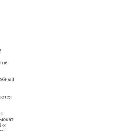
й
этой
добный
еются
ую
амокат
3-х