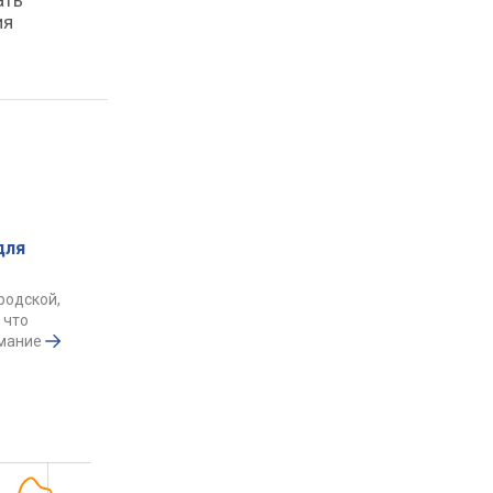
ать
ия
для
родской,
 что
имание