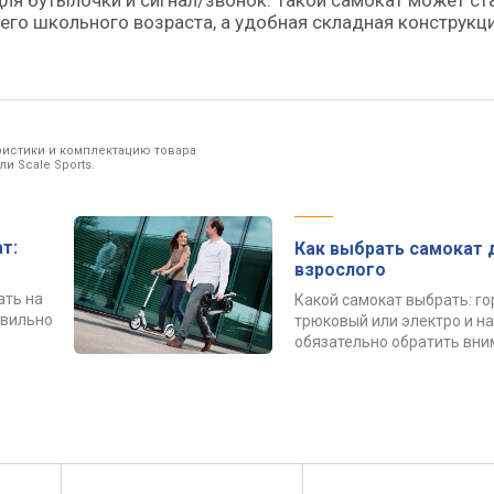
для бутылочки и сигнал/звонок. Такой самокат может ст
го школьного возраста, а удобная складная конструкц
ристики и комплектацию товара
и Scale Sports.
т:
Как выбрать самокат 
взрослого
ать на
Какой самокат выбрать: го
авильно
трюковый или электро и на
обязательно обратить вн