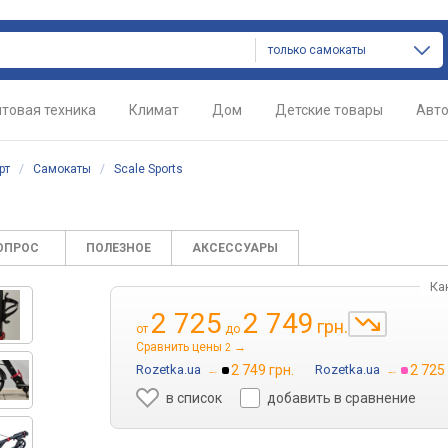
только самокаты
товая техника
Климат
Дом
Детские товары
Авт
рт
/
Самокаты
/
Scale Sports
ВОПРОС
ПОЛЕЗНОЕ
АКСЕССУАРЫ
Ка
2 725
2 749
грн.
от
до
Сравнить цены
→
2
Rozetka.ua
→
2 749 грн.
Rozetka.ua
→
2 725 
в список
добавить в сравнение