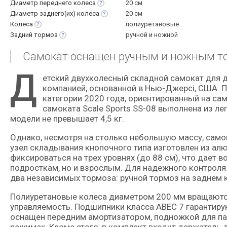
Диаметр переднего
колеса
20 см
Диаметр заднего(их)
колеса
20 см
Колеса
полиуретановые
Задний
тормоз
ручной и ножной
Самокат оснащен ручным и ножным то
Д
етский двухколесный складной самокат для детей в возрасте от 6 лет, произведенный американской
компанией, основанной в Нью-Джерсі, США. 
категории 2020 года, ориентированный на сам
самоката Scale Sports SS-08 выполнена из ле
модели не превышает 4,5 кг.
Однако, несмотря на столько небольшую массу, само
узел складывания кнопочного типа изготовлен из ал
фиксироваться на трех уровнях (до 88 см), что дает
подросткам, но и взрослым. Для надежного контроля
два независимых тормоза: ручной тормоз на заднем 
Полиуретановые колеса диаметром 200 мм вращаются
управляемость. Подшипники класса ABEC 7 гарантир
оснащен передним амортизатором, подножкой для пар