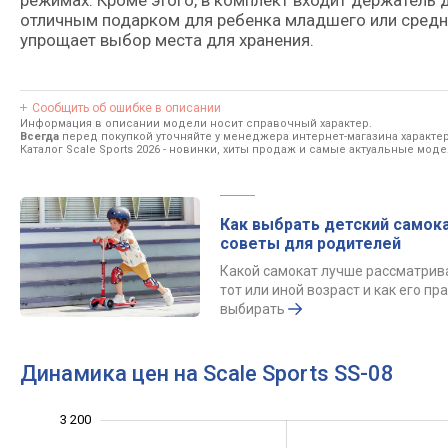
режимах. Кроме этого, в комплект входит держатель 
отличным подарком для ребенка младшего или средне
упрощает выбор места для хранения.
Сообщить об ошибке в описании
Информация в описании модели носит справочный характер.
Всегда
перед покупкой уточняйте у менеджера интернет-магазина характе
Каталог Scale Sports 2026
- новинки, хиты продаж и самые актуальные модел
Как выбрать детский самока
советы для родителей
Какой самокат лучше рассматрив
тот или иной возраст и как его пр
выбирать
Динамика цен на Scale Sports SS-08
3 200
1 600
1 800
3 400