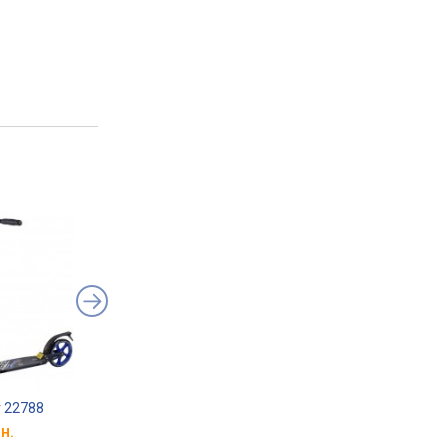
r 22788
X-Treme AS-2008AA
Maraton Rider
н.
от 2 059 грн.
от 2 599 грн.