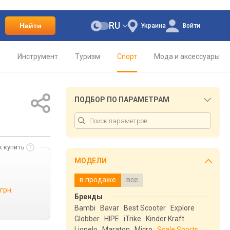
RU
Найти
Украина
Войти
о
Инструмент
Туризм
Спорт
Мода и аксессуары
ПОДБОР ПО ПАРАМЕТРАМ
к купить
МОДЕЛИ
в продаже
все
грн.
Бренды
Bambi
Bavar
Best Scooter
Explore
Globber
HIPE
iTrike
Kinder Kraft
Lionelo
Maraton
Micro
Scale Sports