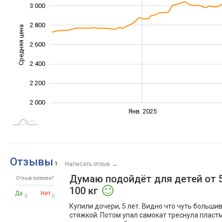
3 000
2 800
Средняя цена
2 600
2 000
2 400
2 200
2 000
Янв. 2027
Июль
Янв. 2025
L
Отзывы
→
1
Написать отзыв
Думаю подойдёт для детей от 5
Отзыв полезен?
100 кг
Да
Нет
0
0
Купили дочери, 5 лет. Видно что чуть больши
стяжкой. Потом упал самокат треснула пластм