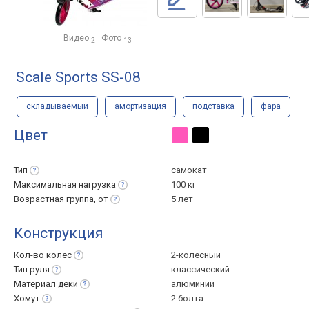
Видео
Фото
2
13
Scale Sports SS-08
складываемый
амортизация
подставка
фара
Цвет
Тип
самокат
Максимальная
нагрузка
100 кг
Возрастная группа,
от
5 лет
Конструкция
Кол-во
колес
2-колесный
Тип
руля
классический
Материал
деки
алюминий
Хомут
2 болта