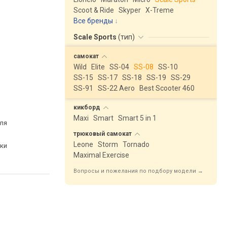
Scoot & Ride
Skyper
X-Treme
Все бренды
Scale Sports
(
тип
)
самокат
Wild
Elite
SS-04
SS-08
SS-10
SS-15
SS-17
SS-18
SS-19
SS-29
SS-91
SS-22 Aero
Best Scooter 460
кикборд
Maxi
Smart
Smart 5 in 1
ля
трюковый
самокат
Leone
Storm
Tornado
ки
Maximal Exercise
Вопросы и пожелания по подбору модели →