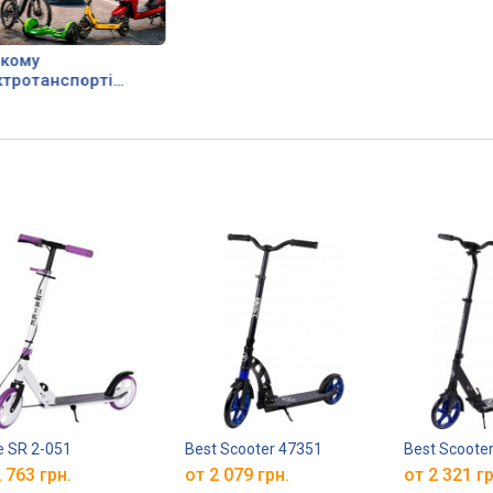
якому
ктротанспорті
ти?
ke SR 2-051
Best Scooter 47351
Best Scoote
 763 грн.
от 2 079 грн.
от 2 321 гр