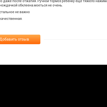
со даже после отжатия. Ручной тормоз ребенку ещё тяжело нажима
 нождачкой обклеена.моеться не очень.
стальное не важно
 качественная.
Добавить отзыв