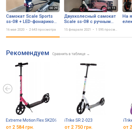
Самокат Scale Sports
Двухколесный самокат
На 
ss-08 + LED-фонариком,
Scale ss-08 с ручным
еле
Ручной тормоз (USA)
тормозом для девочек
їзди
16 мая 2020
2 643 просмотра
15 февраля 2021
1 595 просмотров
от 5 лет
Рекомендуем
Сравнить в таблице
→
Extreme Motion Flex SK206
iTrike SR 2-023
iTri
от 2 584 грн.
от 2 750 грн.
от 2