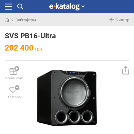
Сабвуферы
Фильтр
Искали
раньше
SVS PB16-Ultra
202 400
грн.
в сравнение
в список