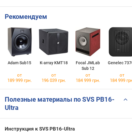
Рекомендуем
Adam Sub15
K-array KMT18
Focal JMLab
Genelec 737
Sub 12
от
от
от
от
189 999 грн.
196 039 грн.
184 999 грн.
184 999 гр
Полезные материалы по SVS PB16-
Ultra
Инструкция к SVS PB16-Ultra