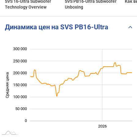
SVS 16-Ultra Subwoofer
SVS PB16-Ultra Subwoofer
Как в
Technology Overview
Unboxing
Динамика цен на SVS PB16-Ultra
300 000
 000
 000
 000
250 000
200 000
Средняя цена
150 000
100 000
100 000
50 000
0
2024
2025
2028
2026
L