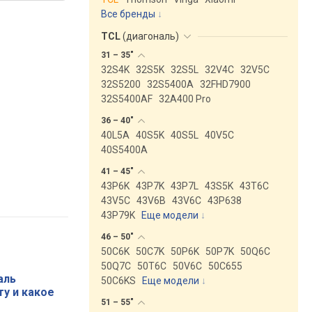
Все бренды
TCL
(
диагональ
)
31 –
35"
32S4K
32S5K
32S5L
32V4C
32V5C
32S5200
32S5400A
32FHD7900
32S5400AF
32A400 Pro
36 –
40"
40L5A
40S5K
40S5L
40V5C
40S5400A
41 –
45"
43P6K
43P7K
43P7L
43S5K
43T6C
43V5C
43V6B
43V6C
43P638
43P79K
Еще модели
↓
46 –
50"
50C6K
50C7K
50P6K
50P7K
50Q6C
50Q7C
50T6C
50V6C
50C655
аль
50C6KS
Еще модели
↓
ту и какое
51 –
55"