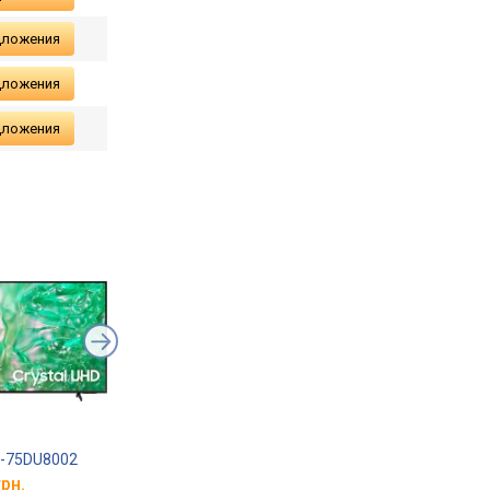
дложения
дложения
дложения
-75DU8002
Samsung UE-75DU8072
TCL 75V6C
грн.
от 43 250 грн.
от 43 790 грн.