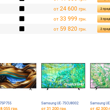
24 600
от
грн.
2 пре
33 999
от
грн.
3 пре
59 820
от
грн.
2 пре
 75P755
Samsung UE-75CU8002
Samsung UE
8 055 грн.
от 31 200 грн.
от 42 300 