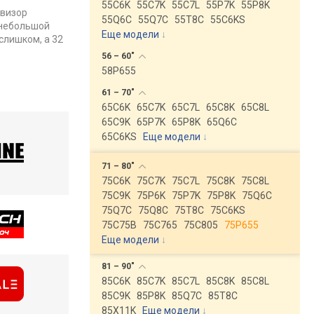
55C6K
55C7K
55C7L
55P7K
55P8K
евизор
55Q6C
55Q7C
55T8C
55C6KS
 небольшой
Еще модели
↓
слишком, а 32
56 –
60"
58P655
61 –
70"
65C6K
65C7K
65C7L
65C8K
65C8L
65C9K
65P7K
65P8K
65Q6C
65C6KS
Еще модели
↓
71 –
80"
75C6K
75C7K
75C7L
75C8K
75C8L
75C9K
75P6K
75P7K
75P8K
75Q6C
75Q7C
75Q8C
75T8C
75C6KS
75C75B
75C765
75C805
75P655
Еще модели
↓
81 –
90"
85C6K
85C7K
85C7L
85C8K
85C8L
85C9K
85P8K
85Q7C
85T8C
85X11K
Еще модели
↓