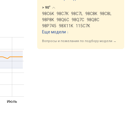
>
90"
98C6K
98C7K
98C7L
98C8K
98C8L
98P8K
98Q6C
98Q7C
98Q8C
98P745
98X11K
115C7K
Еще модели
↓
Вопросы и пожелания по подбору модели →
Июль