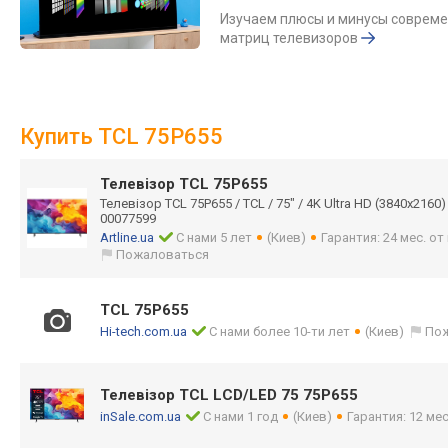
Изучаем плюсы и минусы соврем
матриц телевизоров
Купить TCL 75P655
Телевізор TCL 75P655
Телевізор TCL 75P655 / TCL / 75" / 4K Ultra HD (3840x2160) 
00077599
Artline.ua
С нами 5 лет
(Киев)
Гарантия: 24 мес. о
Пожаловаться
TCL 75P655
Hi-tech.com.ua
С нами более 10-ти лет
(Киев)
По
Телевізор TCL LCD/LED 75 75P655
inSale.com.ua
С нами 1 год
(Киев)
Гарантия: 12 мес