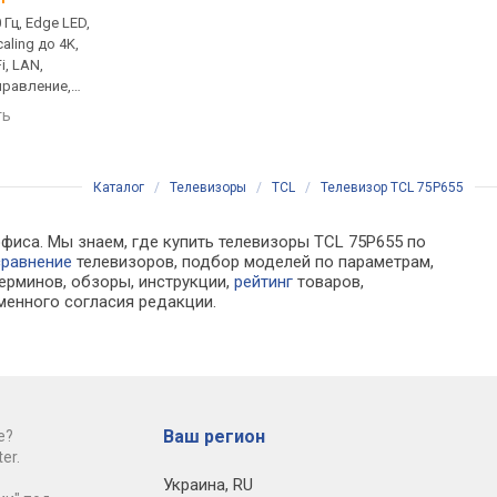
0 Гц, Edge LED,
75 ", 4K, 50/60 Гц, Edge LED,
75 ", 4K, 50/60 Гц, Dire
aling до 4K,
HDR10+, Upscaling до 4K,
HDR10, Dolby Vision,
i, LAN,
Smart TV, Wi-Fi, LAN,
Upscaling до 4K, Goog
правление,
голосовое управление,
Wi-Fi, Google Cast, LA
2-тюнер
ассистент, T2-тюнер
голосовое управлени
ть
сравнить
сравнить
ассистент, T2-тюнер
Каталог
/
Телевизоры
/
TCL
/
Телевизор TCL 75P655
фиса. Мы знаем, где купить телевизоры TCL 75P655 по
сравнение
телевизоров, подбор моделей по параметрам,
ерминов, обзоры, инструкции,
рейтинг
товаров,
менного согласия редакции.
Ваш регион
е?
er.
Украина
,
RU