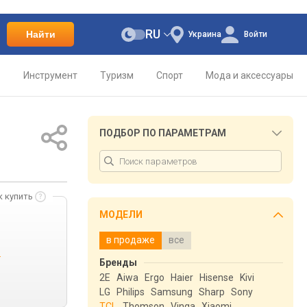
RU
Найти
Украина
Войти
о
Инструмент
Туризм
Спорт
Мода и аксессуары
ПОДБОР ПО ПАРАМЕТРАМ
к купить
МОДЕЛИ
в продаже
все
.
Бренды
2E
Aiwa
Ergo
Haier
Hisense
Kivi
LG
Philips
Samsung
Sharp
Sony
TCL
Thomson
Vinga
Xiaomi