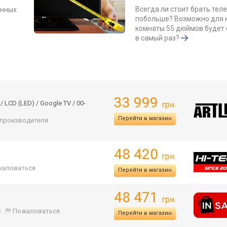
Всегда ли стоит брать тел
енных
побольше? Возможно для
комнаты 55 дюймов будет 
в самый раз?
33 999
/ LCD (LED) / Google TV / 00-
грн.
Перейти в магазин
т производителя
48 420
грн.
жаловаться
Перейти в магазин
48 471
грн.
.
Пожаловаться
Перейти в магазин