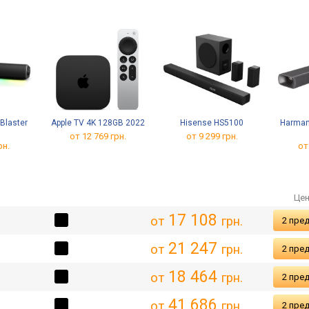
Blaster
Apple TV 4K 128GB 2022
Hisense HS5100
Harman
от 12 769 грн.
от 9 299 грн.
рн.
от
Цен
17 108
от
грн.
2 пре
21 247
от
грн.
2 пре
18 464
от
грн.
2 пре
41 686
от
грн.
2 пре