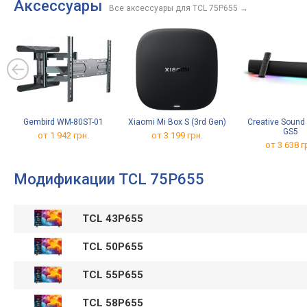
Аксессуары
Все аксессуары для TCL 75P655
→
Gembird WM-80ST-01
Xiaomi Mi Box S (3rd Gen)
Creative Sound 
GS5
от 1 942 грн.
от 3 199 грн.
от 3 638 г
Модификации TCL 75P655
TCL 43P655
TCL 50P655
TCL 55P655
TCL 58P655