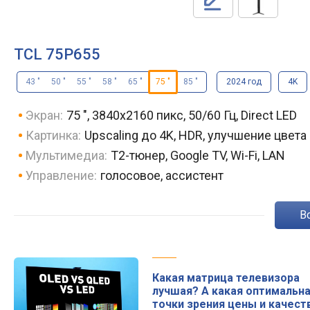
TCL 75P655
43 "
50 "
55 "
58 "
65 "
75 "
85 "
2024 год
4K
Экран:
75 ", 3840x2160 пикс, 50/60 Гц, Direct LED
Картинка:
Upscaling до 4K, HDR, улучшение цвета
Мультимедиа:
T2-тюнер, Google TV, Wi-Fi, LAN
Управление:
голосовое, ассистент
Какая матрица телевизора
лучшая? А какая оптимальна
точки зрения цены и качест