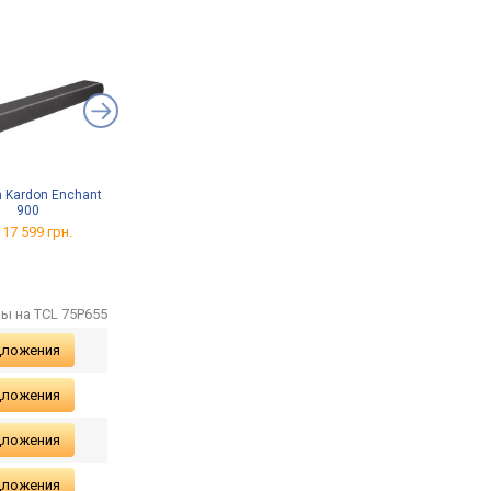
 Kardon Enchant
Brateck LPA52-443
Sector T11
900
от 890 грн.
от 1 420 грн.
 17 599 грн.
ы на TCL 75P655
дложения
дложения
дложения
дложения