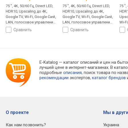
75 ", 4K, 50/60 Гц, Direct LED,
75 ", 4K, 50/60 Гц, Direct LED,
75 ",
HDR10, Upscaling до 4K,
HDR10, Upscaling до 4K,
HDR1
Google TV, Wi-Fi, Google Cast,
Google TV, Wi-Fi, Google Cast,
Upsc
LAN, голосовое управление,
LAN, голосовое управление,
Wi-Fi
ассистент, T2-тюнер
ассистент, T2-тюнер
голо
сравнить
сравнить
асси
E-Katalog
— каталог описаний и цен на быто
лучшей цене в интернет-магазинах. В кат
подробные
описания
, поиск товара по наз
рекомендации
экспертов,
каталог брендов
и
О проекте
Мы в други
Как нам позвонить?
Украина