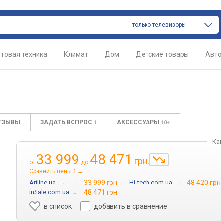
только телевизоры
товая техника
Климат
Дом
Детские товары
Авт
ТЗЫВЫ
ЗАДАТЬ ВОПРОС
АКСЕССУАРЫ
1
10+
Ка
33 999
48 471
грн.
от
до
Сравнить цены
→
3
Artline.ua
→
33 999 грн.
Hi-tech.com.ua
→
48 420 грн
inSale.com.ua
→
48 471 грн.
в список
добавить в сравнение