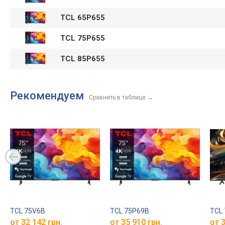
TCL 65P655
TCL 75P655
TCL 85P655
Рекомендуем
Сравнить в таблице
→
TCL 75V6B
TCL 75P69B
TCL
от 32 142 грн.
от 35 910 грн.
от 3