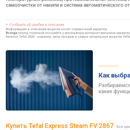
самоочистки от накипи и система автоматического о
Сообщить об ошибке в описании
Информация в описании модели носит справочный характер.
Всегда
перед покупкой уточняйте у менеджера интернет-магазина характе
Каталог Tefal 2026
- новинки, хиты продаж и самые актуальные модели Tefal
Как выбра
Разбираемся 
какие функц
Купить Tefal Express Steam FV 2867
Все цен