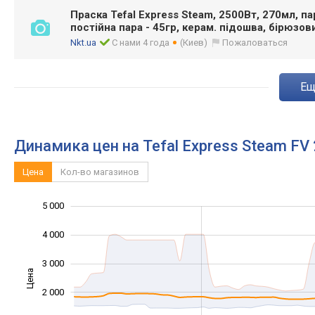
Праска Tefal Express Steam, 2500Вт, 270мл, па
постійна пара - 45гр, керам. підошва, бірюзо
Nkt.ua
С нами 4 года
(Киев)
Пожаловаться
e
Динамика цен на Tefal Express Steam FV
Цена
Кол-во магазинов
5 000
-2 000
-1 000
6 000
4 000
3 000
Цена
1 000
2 000