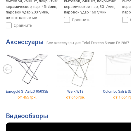
бытовой, 2500 Вт, покрытие:
бытовой, 2400 Вт, покрытие:
быто
керамическое, пар, 45 г/мин,
керамическое, пар, 30 г/мин,
кера
паровой удар 200 г/мин,
паровой удар 160 г/мин
паро
автоотключение
сравнить
сравнить
Аксессуары
Все аксессуары для Tefal Express Steam FV 2867
Eurogold STABILO 0503SE
Werk W18
Colombo Sali E S
от 465 грн.
от 646 грн.
от 1 664 г
Видеообзоры