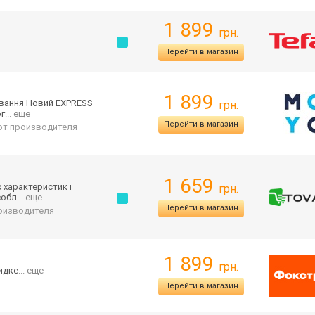
1 899
грн.
Перейти в магазин
1 899
ування Новий EXPRESS
грн.
ог
... еще
Перейти в магазин
 от производителя
1 659
 характеристик і
грн.
собл
... еще
Перейти в магазин
роизводителя
1 899
грн.
идке
... еще
Перейти в магазин