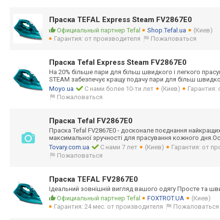
Праска TEFAL Express Steam FV2867E0
Официальный партнер Tefal
Shop.Tefal.ua
(Киев)
Гарантия: от производителя
Пожаловаться
Праска Tefal Express Steam FV2867E0
На 20% більше пари для більш швидкого і легкого прас
STEAM забезпечує кращу подачу пари для більш швидк
Moyo.ua
С нами более 10-ти лет
(Киев)
Гарантия:
Пожаловаться
Праска Tefal FV2867E0
Праска Tefal FV2867E0 - досконале поєднання найкращих
максимальної зручності для прасування кожного дня.О
Tovary.com.ua
С нами 7 лет
(Киев)
Гарантия: от п
Пожаловаться
Праска TEFAL FV2867E0
Ідеальний зовнішній вигляд вашого одягу Просте та шв
Официальный партнер Tefal
FOXTROT.UA
(Киев)
Гарантия: 24 мес. от производителя
Пожаловаться