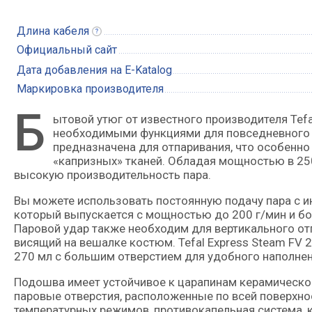
Длина
кабеля
Официальный сайт
Дата добавления на E-Katalog
Маркировка производителя
Б
ытовой утюг от известного производителя Tefal представляет собой недорогую модель со всеми
необходимыми функциями для повседневного и
предназначена для отпаривания, что особенно
«капризных» тканей. Обладая мощностью в 250
высокую производительность пара.
Вы можете использовать постоянную подачу пара с и
который выпускается с мощностью до 200 г/мин и бо
Паровой удар также необходим для вертикального от
висящий на вешалке костюм. Tefal Express Steam F
270 мл с большим отверстием для удобного наполнен
Подошва имеет устойчивое к царапинам керамическое
паровые отверстия, расположенные по всей поверхнос
температурных режимов, противокапельная система, 