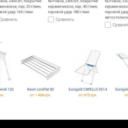
вой, 2400 Вт, покрытие:
бытовой, 2400 Вт, покрытие:
бытовой, 250
мическое, пар, 35 г/мин,
керамическое, пар, 40 г/мин,
керамическое
вой удар 165 г/мин
паровой удар 180 г/мин
паровой удар
автоотключ
сравнить
сравнить
сравни
→
tendi 120
Navin LinoFlat 80
Eurogold CAPELLO 0514
Eurogo
рн.
от 1 468 грн.
от 975 грн.
от