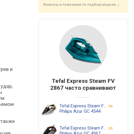
Вопросы и пожелания по подбору модели →
рев и
Tefal Express Steam FV
удар,
2867 часто сравнивают
ы.
ли
бъемом
Tefal Express Steam FV 2867
vs
Philips Azur GC 4544
 также
Tefal Express Steam FV 2867
vs
нкция
Philips Azur GC 4567