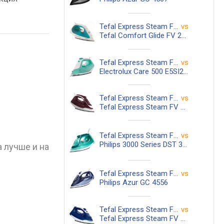
Tefal Express Steam FV 2867
vs
Tefal Comfort Glide FV 2682
Tefal Express Steam FV 2867
vs
Electrolux Care 500 E5SI2-2AM
Tefal Express Steam FV 2867
vs
Tefal Express Steam FV 2866
Tefal Express Steam FV 2867
vs
Philips 3000 Series DST 3030
 лучше и на
Tefal Express Steam FV 2867
vs
Philips Azur GC 4556
Tefal Express Steam FV 2867
vs
Tefal Express Steam FV 2838