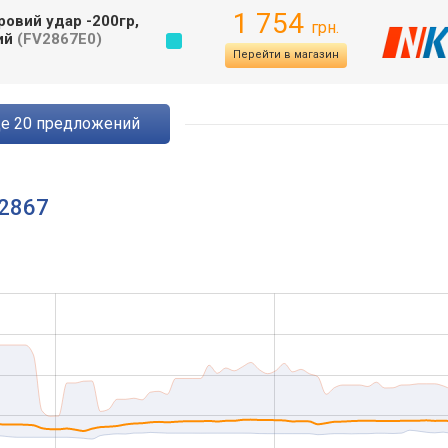
1 754
ровий удар -200гр,
грн.
вий
(FV2867E0)
Перейти в магазин
ще
20
предложений
 2867