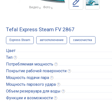
Видео
Фото
4
6
Tefal Express Steam FV 2867
Express Steam
автоотключение
самоочистка
Цвет
Тип
Потребляемая
мощность
Покрытие рабочей
поверхности
Мощность подачи
пара
Мощность парового
удара
Объем резервуара для
воды
Функции и
возможности