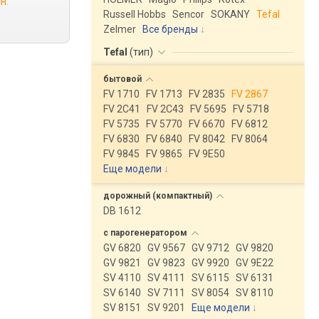
н.
Russell Hobbs
Sencor
SOKANY
Tefal
Zelmer
Все бренды
Tefal
(
тип
)
бытовой
FV 1710
FV 1713
FV 2835
FV 2867
FV 2C41
FV 2C43
FV 5695
FV 5718
FV 5735
FV 5770
FV 6670
FV 6812
FV 6830
FV 6840
FV 8042
FV 8064
FV 9845
FV 9865
FV 9E50
Еще модели
↓
дорожный
(компактный)
DB 1612
с
парогенератором
GV 6820
GV 9567
GV 9712
GV 9820
GV 9821
GV 9823
GV 9920
GV 9E22
SV 4110
SV 4111
SV 6115
SV 6131
SV 6140
SV 7111
SV 8054
SV 8110
SV 8151
SV 9201
Еще модели
↓