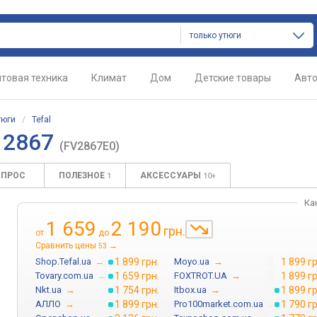
только утюги
товая техника
Климат
Дом
Детские товары
Авт
тюги
/
Tefal
V 2867
(FV2867E0)
ОПРОС
ПОЛЕЗНОЕ
АКСЕССУАРЫ
1
10+
Ка
1 659
2 190
грн.
от
до
Сравнить цены
→
53
Shop.Tefal.ua
→
1 899 грн.
Moyo.ua
→
1 899 гр
Tovary.com.ua
→
1 659 грн.
FOXTROT.UA
→
1 899 гр
Nkt.ua
→
1 754 грн.
Itbox.ua
→
1 899 гр
АЛЛО
→
1 899 грн.
Pro100market.com.ua
→
1 790 гр