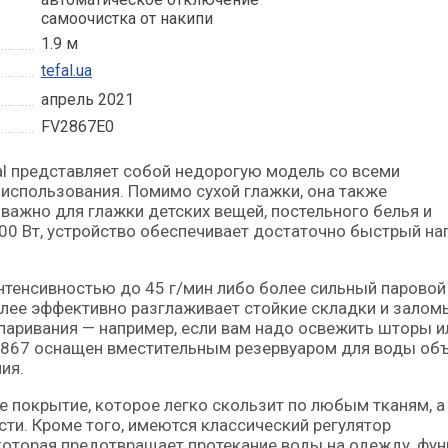
самоочистка от накипи
1.9 м
tefal.ua
апрель 2021
FV2867E0
спользования. Помимо сухой глажки, она также
 важно для глажки детских вещей, постельного белья и
0 Вт, устройство обеспечивает достаточно быстрый наг
нтенсивностью до 45 г/мин либо более сильный паровой 
лее эффективно разглаживает стойкие складки и залом
паривания — например, если вам надо освежить шторы и
V 2867 оснащен вместительным резервуаром для воды о
ия.
 покрытие, которое легко скользит по любым тканям, а
ти. Кроме того, имеются классический регулятор
которая предотвращает протекание воды на одежду, фу