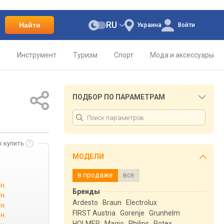
RU
Найти
Украина
Войти
о
Инструмент
Туризм
Спорт
Мода и аксессуары
ПОДБОР ПО ПАРАМЕТРАМ
к купить
МОДЕЛИ
в продаже
все
н.
Бренды
н.
Ardesto
Braun
Electrolux
н.
FIRST Austria
Gorenje
Grunhelm
н.
HOLMER
Magio
Philips
Rotex