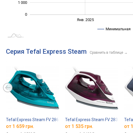
1 000
0
Янв. 2027
Июль
Янв. 2025
L
Минимальная
Серия Tefal Express Steam
Сравнить в таблице
→
Tefal Express Steam FV 2867
Tefal Express Steam FV 2835
Tefa
от 1 659 грн.
от 1 535 грн.
от 1