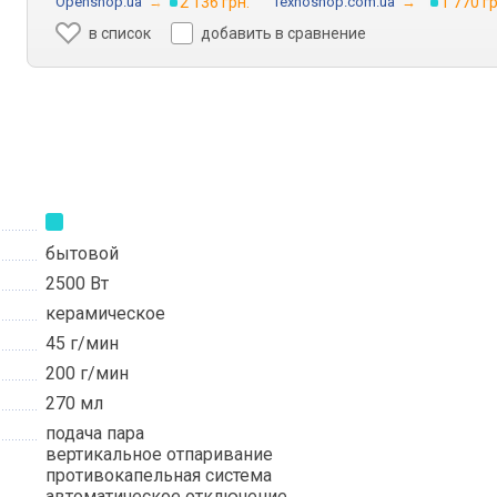
Openshop.ua
→
2 136 грн.
Texnoshop.com.ua
→
1 770 гр
в список
добавить в сравнение
бытовой
2500 Вт
керамическое
45 г/мин
200 г/мин
270 мл
подача пара
вертикальное отпаривание
противокапельная система
автоматическое отключение