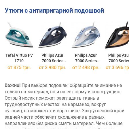
Утюги с антипригарной подошвой
Tefal Virtuo FV
Philips Azur
Philips Azur
Philips Azu
1710
7000 Series
7000 Series
7000 Serie
DST 7030
DST 7011
DST 7040
от 875 грн.
от 2 980 грн.
от 2 498 грн.
от 3 696 гр
Важно!
При выборе подошвы обращайте внимание не
только на материал, но и на ее форму и конструкцию.
Острый носик поможет разгладить ткань в
труднодоступных местах: на карманах, вокруг
пуговиц, на манжетах и воротнике. Закругленный край
задней части обеспечит скольжение в разных
направлениях без риска смять материал. Чем больше