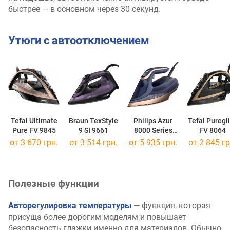
быстрее — в основном через 30 секунд.
Утюги с автоотключением
Tefal Ultimate
Braun TexStyle
Philips Azur
Tefal Puregl
Pure FV 9845
9 SI 9661
8000 Series
FV 8064
DST 8050
от 3 670 грн.
от 3 514 грн.
от 5 935 грн.
от 2 845 гр
Полезные функции
Авторегулировка температуры
— функция, которая
присуща более дорогим моделям и повышает
безопасность глажки именно для материалов. Обычно