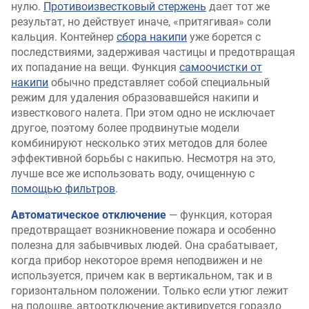
нулю.
Противоизвестковый стержень
дает тот же
результат, но действует иначе, «притягивая» соли
кальция. Контейнер
сбора накипи
уже борется с
последствиями, задерживая частицы и предотвращая
их попадание на вещи. Функция
самоочистки от
накипи
обычно представляет собой специальный
режим для удаления образовавшейся накипи и
известкового налета. При этом одно не исключает
другое, поэтому более продвинутые модели
комбинируют несколько этих методов для более
эффективной борьбы с накипью. Несмотря на это,
лучше все же использовать воду, очищенную с
помощью фильтров
.
Автоматическое отключение
— функция, которая
предотвращает возникновение пожара и особенно
полезна для забывчивых людей. Она срабатывает,
когда прибор некоторое время неподвижен и не
используется, причем как в вертикальном, так и в
горизонтальном положении. Только если утюг лежит
на подошве, автоотключение активируется гораздо