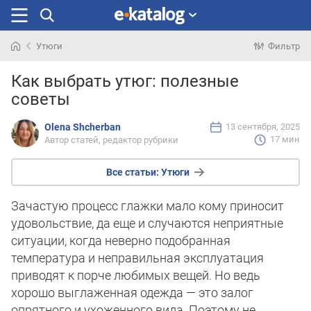
Утюги
Фильтр
Искали
Как выбрать утюг: полезные
раньше
советы
Olena Shcherban
13 сентября, 2025
17 мин
Автор статей, редактор рубрики
Все статьи:
Утюги
Зачастую процесс глажки мало кому приносит
удовольствие, да еще и случаются неприятные
ситуации, когда неверно подобранная
температура и неправильная эксплуатация
приводят к порче любимых вещей. Но ведь
хорошо выглаженная одежда — это залог
опрятного и ухоженного вида. Поэтому не