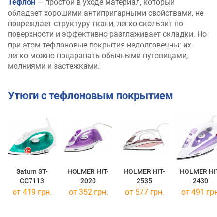
Тефлон
— простой в уходе материал, который
обладает хорошими антипригарными свойствами, не
повреждает структуру ткани, легко скользит по
поверхности и эффективно разглаживает складки. Но
при этом тефлоновые покрытия недолговечны: их
легко можно поцарапать обычными пуговицами,
молниями и застежками.
Утюги с тефлоновым покрытием
Saturn ST-
HOLMER HIT-
HOLMER HIT-
HOLMER HI
CC7113
2020
2535
2430
от 419 грн.
от 352 грн.
от 577 грн.
от 491 грн