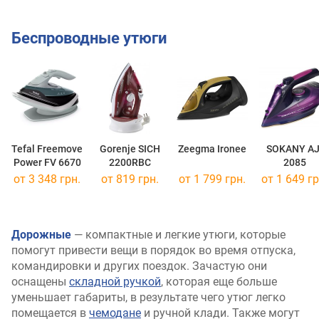
Беспроводные утюги
Tefal Freemove
Gorenje SICH
Zeegma Ironee
SOKANY AJ
Power FV 6670
2200RBC
2085
от 3 348 грн.
от 819 грн.
от 1 799 грн.
от 1 649 гр
Дорожные
— компактные и легкие утюги, которые
помогут привести вещи в порядок во время отпуска,
командировки и других поездок. Зачастую они
оснащены
складной ручкой
, которая еще больше
уменьшает габариты, в результате чего утюг легко
помещается в
чемодане
и ручной клади. Также могут