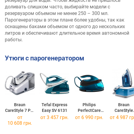
резервуар для воды. Чтобы жидкость не пришлось
доливать слишком часто, выбирайте модели с
резервуаром объемом не менее 250 – 300 мл.
Парогенераторы в этом плане более удобны, так как
оснащены баками объемом от одного до нескольких
литров и обеспечивают длительное время автономной
работы.
Утюги с парогенератором
Braun
Tefal Express
Philips
Braun
CareStyle 7 Pro
Easy SV 6131
PerfectCare
CareStyle
IS 7262
Compact GC
Compact Pro
от
от 3 457 грн.
от 6 990 грн.
от 4 987 гр
7846
2565
10 608 грн.