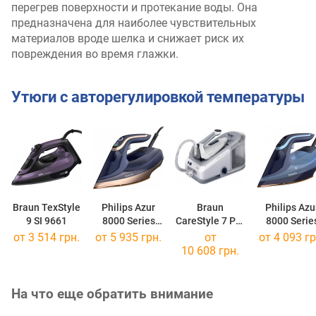
перегрев поверхности и протекание воды. Она
предназначена для наиболее чувствительных
материалов вроде шелка и снижает риск их
повреждения во время глажки.
Утюги с авторегулировкой температуры
Braun TexStyle
Philips Azur
Braun
Philips Azu
9 SI 9661
8000 Series
CareStyle 7 Pro
8000 Serie
DST 8050
IS 7262
DST 8020
от 3 514 грн.
от 5 935 грн.
от
от 4 093 гр
10 608 грн.
На что еще обратить внимание