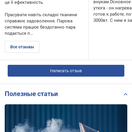
внукам.Основное
це її ефективність.
утюга - он нагрев
готов к работе, п
Прасувати навіть складні тканини
3000вт. С ним я з
справжнє задоволення. Парова
система працює бездоганно пара
подається п…
Все отзывы
Написать отзыв
Полезные статьи