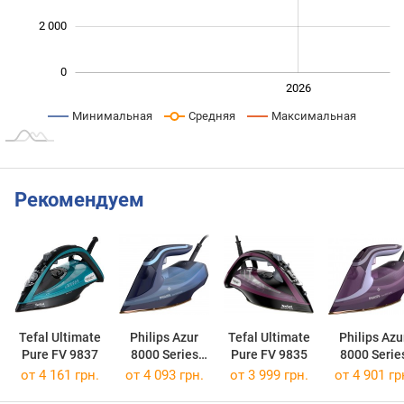
2 000
0
2024
2025
2028
2026
L
Минимальная
Средняя
Максимальная
Рекомендуем
Tefal Ultimate
Philips Azur
Tefal Ultimate
Philips Azu
Pure FV 9837
8000 Series
Pure FV 9835
8000 Serie
DST 8020
DST 8021
от 4 161 грн.
от 4 093 грн.
от 3 999 грн.
от 4 901 гр