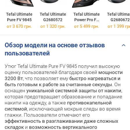
Tefal Ultimate
Tefal Ultimate
Tefal Ultimate
Tefal Ultima
Pure FV 9845
G2680572
Power Pro FV
G2680672
9E50
от 3 670 грн.
от 1 320 грн.
от 5 499 грн.
от 1 399 гр
Обзор модели на основе отзывов
пользователей
Утюг Tefal Ultimate Pure FV 9845 получил высокую
оценку пользователей благодаря своей
мощности
3200 Вт
, что позволяет ему
быстро нагреваться и
быть готовым к работе за считанные секунды
. Он
оснащен
уникальной системой защиты от накипи
,
которая предотвращает образование и попадание
накипи на одежду, а также
противокапельной
системой
, исключающей мокрые следы во время
глажки. Пользователи отмечают его
эффективность в разглаживании даже сложных
складок
и
возможность вертикального