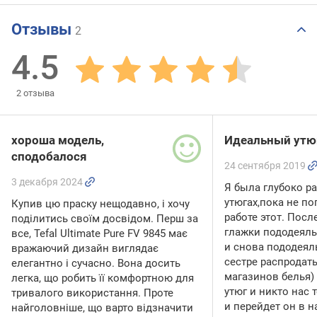
Отзывы
2
4.5
2
отзыва
хороша модель,
Идеальный утю
сподобалося
24 сентября 2019
3 декабря 2024
Я была глубоко р
утюгах,пока не п
Купив цю праску нещодавно, і хочу
работе этот. Пос
поділитись своїм досвідом. Перш за
глажки пододеяль
все, Tefal Ultimate Pure FV 9845 має
и снова пододеял
вражаючий дизайн виглядає
сестре распродать
елегантно і сучасно. Вона досить
магазинов белья)
легка, що робить її комфортною для
утюг и никто нас 
тривалого використання. Проте
и перейдет он в 
найголовніше, що варто відзначити