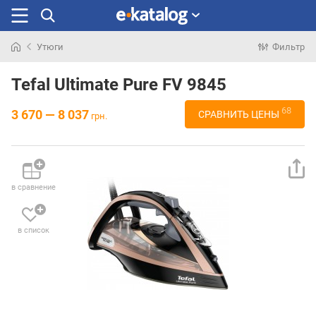
Утюги
Фильтр
Искали
раньше
Tefal Ultimate Pure FV 9845
68
3 670 — 8 037
СРАВНИТЬ ЦЕНЫ
грн.
в сравнение
в список