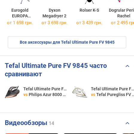
Eurogold
Dyxon
Rolser K-S
Dogrular Peri
EUROPA
Megadryer 2
Rachel
22438P
от 1 698 грн.
от 3 698 грн.
от 3 439 грн.
от 2 495 гр
Все аксессуары для Tefal Ultimate Pure FV 9845
Tefal Ultimate Pure FV 9845 часто
сравнивают
Tefal Ultimate Pure FV 9845
Tefal Ultimate Pure FV 9
vs
Philips Azur 8000 Series DST 8041
vs
Tefal Puregliss FV 8042
Видеообзоры
14