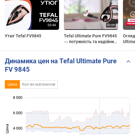
Утюг Tefal FV9845
Tefal Ultimate Pure FV9845
Огляд
― потужність та надійний
Ultim
захист від накипу!
Динамика цен на Tefal Ultimate Pure
FV 9845
Цена
Кол-во магазинов
8 000
 000
 000
 000
 000
 000
 000
 000
6 000
Цена
4 000
1 000