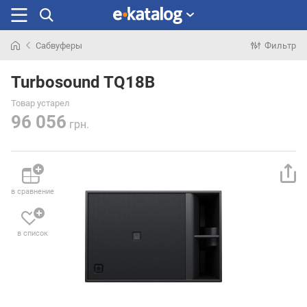
Сабвуферы
Фильтр
Искали
раньше
Turbosound TQ18B
Товар устарел
96 056
грн.
в сравнение
в список