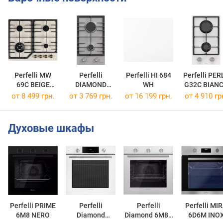
Perfelli MW
Perfelli
Perfelli HI 684
Perfelli PER
69C BEIGE
DIAMOND
WH
G32C BIAN
Retro
M39C INOX
от 8 499 грн.
от 3 769 грн.
от 16 199 грн.
от 4 910 гр
Духовые шкафы
Perfelli PRIME
Perfelli
Perfelli
Perfelli MI
6M8 NERO
Diamond
Diamond 6M8L
6D6M INO