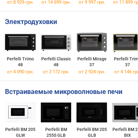
6D10N BIANCO
BIANCO
от 8 929 грн.
от 14 699 грн.
от 9 997 грн.
от 11 899 гр
Электродуховки
Perfelli Trimo
Perfelli Classic
Perfelli Mirage
Perfelli Tri
48
48
37
37
от 4 090 грн.
от 3 172 грн.
от 2 924 грн.
от 4 146 гр
Встраиваемые микроволновые печи
Perfelli BM 205
Perfelli BM
Perfelli BM 205
Perfelli BM 
GLW
255S GLB
GLB
BIX