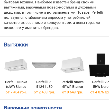
бытовая техника. Наиболее известен бренд своими
вытяжками, варочными поверхностями и духовыми
шкафами, в том числе и встраиваемыми. Товары Perfelli
пользуются стабильным спросом у потребителей,
качество их сравнимо с конкурентами, а цены гораздо
ниже, чем у именитых брендов.
Вытяжки
Perfelli Nuova
Perfelli PL
Perfelli Nuova
Perfelli Vi
6JWR Bianco
5124 I LED
6PWR Bianco
5HW Nero
от 7 404 грн.
от 2 408 грн.
от 9 649 грн.
от 4 076 гр
Варочные поверхности