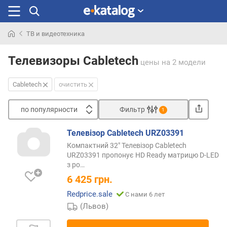
ТВ и видеотехника
Искали
раньше
Телевизоры Cabletech
цены
на 2 модели
Cabletech
очистить
по популярности
Фильтр
1
Сортировать
Телевізор Cabletech URZ03391
п
Компактний 32" Телевізор Cabletech
о
URZ03391 пропонує HD Ready матрицю D-LED
п
з
ро…
о
6 425
грн.
п
у
Redprice.sale
С нами 6 лет
л
(Львов)
я
р