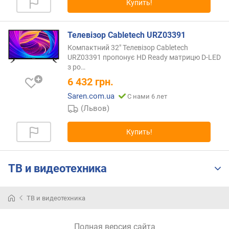
Купить!
н
о
с
Телевізор Cabletech URZ03391
т
Компактний 32" Телевізор Cabletech
и
URZ03391 пропонує HD Ready матрицю D-LED
з
ро…
о
6 432
грн.
т
д
Saren.com.ua
С нами 6 лет
е
(Львов)
ш
е
Купить!
в
ы
х
ТВ и видеотехника
к
д
о
ТВ и видеотехника
р
о
г
Полная версия сайта