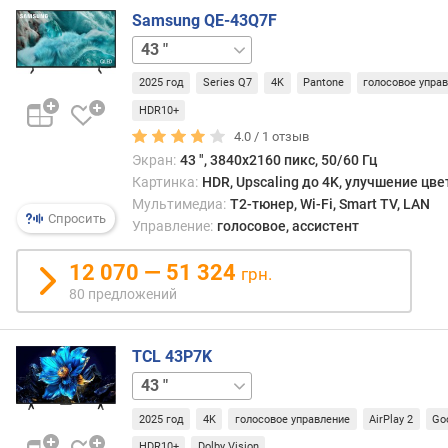
ы
уточ
Samsung QE-43Q7F
м
техни
50 "
55 "
65 "
75 "
85 "
подро
п
Эффе
2025 год
Series Q7
4K
Pantone
голосовое упра
о
разн
о
техно
HDR10+
т
такж
4.0 /
1
отзыв
з
може
Экран:
43 ", 3840x2160 пикс, 50/60 Гц
ы
быть
Картинка:
HDR, Upscaling до 4K, улучшение цве
в
разно
Мультимедиа:
T2-тюнер, Wi-Fi, Smart TV, LAN
а
к
Спросить
Управление:
голосовое, ассистент
м
тому
же
12 070 — 51 324
грн.
п
она
80 предложений
о
силь
д
зави
а
от
TCL 43P7K
т
конкр
е
50 "
55 "
65 "
75 "
85 "
конте
д
в
2025 год
4K
голосовое управление
AirPlay 2
Go
о
одни
б
HDR10+
Dolby Vision