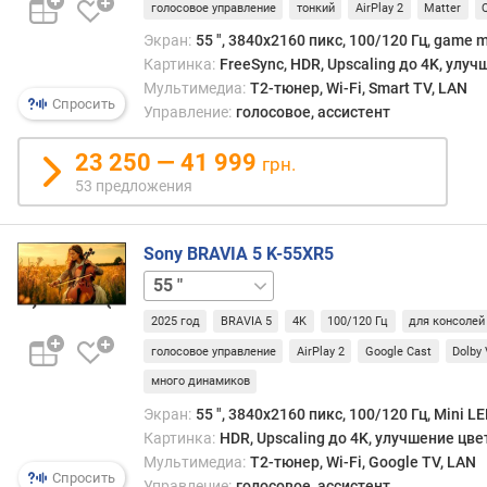
голосовое управление
тонкий
AirPlay 2
Matter
о
д
Экран:
55 ", 3840x2160 пикс, 100/120 Гц, game m
с
Картинка:
FreeSync, HDR, Upscaling до 4K, улу
в
Мультимедиа:
T2-тюнер, Wi-Fi, Smart TV, LAN
е
Спросить
Управление:
голосовое, ассистент
т
к
23 250 — 41 999
грн.
и
53 предложения
п
о
Sony BRAVIA 5 K-55XR5
к
65 "
75 "
85 "
98 "
р
ы
2025 год
BRAVIA 5
4K
100/120 Гц
для консолей
т
голосовое управление
AirPlay 2
Google Cast
Dolby 
и
е
много динамиков
э
Экран:
55 ", 3840x2160 пикс, 100/120 Гц, Mini LE
к
Картинка:
HDR, Upscaling до 4K, улучшение цве
р
Мультимедиа:
T2-тюнер, Wi-Fi, Google TV, LAN
а
Спросить
Управление:
голосовое, ассистент