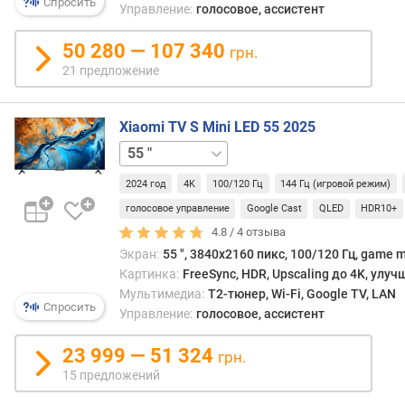
Спросить
р
Управление:
голосовое, ассистент
боль
е
моде
д
50 280 — 107 340
она
грн.
л
делае
21 предложение
о
откл
ж
е
Xiaomi TV S Mini LED 55 2025
н
65 "
75 "
и
й
2024 год
4K
100/120 Гц
144 Гц (игровой режим)
голосовое управление
Google Cast
QLED
HDR10+
4.8 /
4
отзыва
р
а
Экран:
55 ", 3840x2160 пикс, 100/120 Гц, game m
з
Картинка:
FreeSync, HDR, Upscaling до 4K, улу
м
Мультимедиа:
T2-тюнер, Wi-Fi, Google TV, LAN
Спросить
е
Управление:
голосовое, ассистент
р
д
23 999 — 51 324
грн.
и
15 предложений
а