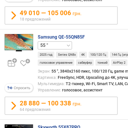
н
а
49 010 — 105 006
грн.
р
18 предложений
а
з
Samsung QE-55QN85F
р
е
65 "
75 "
85 "
ш
е
2025 год
Series QN8x
4K
100/120 Гц
144 Гц (иг
н
голосовое управление
сабвуфер
тонкий
AirPlay 2
и
Экран:
55 ", 3840x2160 пикс, 100/120 Гц, game m
е
Картинка:
FreeSync, HDR, Upscaling до 4K, улу
(
Мультимедиа:
T2-тюнер, Wi-Fi, Smart TV, LAN, 
п
Спросить
Управление:
голосовое, ассистент
и
к
28 880 — 100 338
с
грн.
)
64 предложения
о
п
Skyworth 55X87PRO