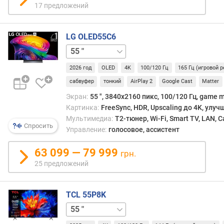
17 предложений
м
я
о
LG OLED55C6
т
42 "
48 "
65 "
77 "
83 "
к
л
2026 год
OLED
4K
100/120 Гц
165 Гц (игровой 
и
сабвуфер
тонкий
AirPlay 2
Google Cast
Matter
к
а
Экран:
55 ", 3840x2160 пикс, 100/120 Гц, game 
(
Картинка:
FreeSync, HDR, Upscaling до 4K, улу
м
Мультимедиа:
T2-тюнер, Wi-Fi, Smart TV, LAN, 
с
Спросить
Управление:
голосовое, ассистент
)
63 099 — 79 999
грн.
ч
25 предложений
а
с
т
TCL 55P8K
о
65 "
75 "
85 "
98 "
т
а