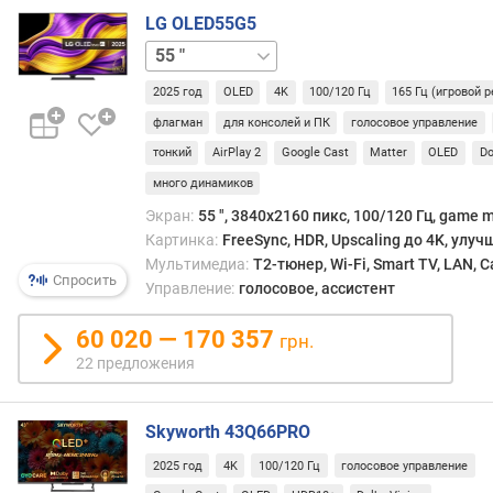
е
LG OLED55G5
ж
48 "
65 "
77 "
83 "
97 "
и
м
2025 год
OLED
4K
100/120 Гц
165 Гц (игровой 
)
флагман
для консолей и ПК
голосовое управление
(
тонкий
AirPlay 2
Google Cast
Matter
OLED
Do
Г
ц
много динамиков
)
Экран:
55 ", 3840x2160 пикс, 100/120 Гц, game 
Картинка:
FreeSync, HDR, Upscaling до 4K, улу
ц
Мультимедиа:
T2-тюнер, Wi-Fi, Smart TV, LAN, 
в
Спросить
Управление:
голосовое, ассистент
е
т
60 020 — 170 357
грн.
о
22 предложения
в
о
й
Skyworth 43Q66PRO
о
х
2025 год
4K
100/120 Гц
голосовое управление
в