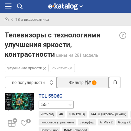
ТВ и видеотехника
Искали
Улуч
раньше
Телевизоры с технологиями
яркос
улучшения яркости,
— по
теле
контрастности
цены
на 281 модель
той
или
улучшение яркости
очистить
иной
техно
улуч
по популярности
Фильтр
1
яркос
Сортировать
/
TCL 55Q6C
п
контр
50 "
65 "
75 "
85 "
98 "
о
п
Как
2025 год
4K
100/120 Гц
144 Гц (игровой режим)
о
прави
голосовое управление
сабвуфер
AirPlay 2
Google 
п
в
у
Dolby Vision
IMAX Enhanced