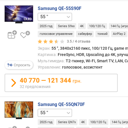
г
о
Samsung QE-55S90F
н
42 "
48 "
65 "
77 "
83 "
а
л
2025 год
Series S9xx
4K
100/120 Гц
144 Гц (иг
и
голосовое управление
сабвуфер
тонкий
AirPlay 2
(
3.5 /
4
отзыва
"
)
Экран:
55 ", 3840x2160 пикс, 100/120 Гц, game 
Картинка:
FreeSync, HDR, Upscaling до 4K, улу
м
Мультимедиа:
T2-тюнер, Wi-Fi, Smart TV, LAN, 
Спросить
а
Управление:
голосовое, ассистент
т
р
40 770 — 121 344
грн.
и
32 предложения
ц
а
Samsung QE-55QN70F
т
65 "
75 "
85 "
и
п
2025 год
Series QN7x
4K
100/120 Гц
144 Гц (иг
п