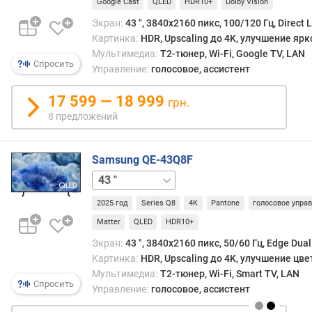
Google Cast
QLED
HDR10+
Dolby Vision
а
т
Экран:
43 ", 3840x2160 пикс, 100/120 Гц, Direct 
D
Картинка:
HDR, Upscaling до 4K, улучшение ярк
C
Мультимедиа:
T2-тюнер, Wi-Fi, Google TV, LAN
Спросить
I
Управление:
голосовое, ассистент
-
P
17 599 — 18 999
грн.
3
8 предложений
(
%
)
Samsung QE-43Q8F
50 "
55 "
65 "
75 "
85 "
м
о
2025 год
Series Q8
4K
Pantone
голосовое упра
щ
Matter
QLED
HDR10+
н
о
Экран:
43 ", 3840x2160 пикс, 50/60 Гц, Edge Dua
с
Картинка:
HDR, Upscaling до 4K, улучшение цве
т
Мультимедиа:
T2-тюнер, Wi-Fi, Smart TV, LAN
ь
Спросить
Управление:
голосовое, ассистент
з