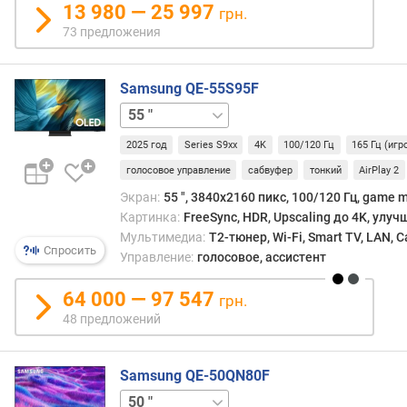
в
13 980 — 25 997
грн.
у
73 предложения
к
а
(
Samsung QE-55S95F
В
65 "
77 "
83 "
т
)
2025 год
Series S9xx
4K
100/120 Гц
165 Гц (иг
голосовое управление
сабвуфер
тонкий
AirPlay 2
к
о
Экран:
55 ", 3840x2160 пикс, 100/120 Гц, game 
л
Картинка:
FreeSync, HDR, Upscaling до 4K, улу
-
Мультимедиа:
T2-тюнер, Wi-Fi, Smart TV, LAN, 
в
Спросить
Управление:
голосовое, ассистент
о
д
64 000 — 97 547
грн.
и
48 предложений
н
а
м
Samsung QE-50QN80F
и
55 "
65 "
75 "
85 "
100 "
к