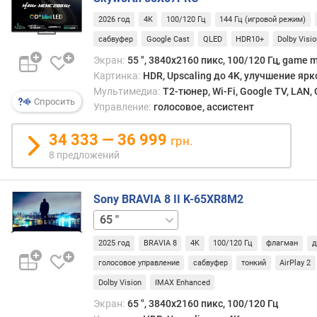
ц
2026 год
4K
100/120 Гц
144 Гц (игровой режим)
и
сабвуфер
Google Cast
QLED
HDR10+
Dolby Visi
и
(
Экран:
55 ", 3840x2160 пикс, 100/120 Гц, game m
д
Картинка:
HDR, Upscaling до 4K, улучшение ярк
л
Мультимедиа:
T2-тюнер, Wi-Fi, Google TV, LAN
я
Спросить
Управление:
голосовое, ассистент
л
и
34 333 — 36 999
грн.
н
8 предложений
е
е
к
Sony BRAVIA 8 II K-65XR8M2
)
55 "
U
2025 год
BRAVIA 8
4K
100/120 Гц
флагман
д
p
s
голосовое управление
сабвуфер
тонкий
AirPlay 2
c
Dolby Vision
IMAX Enhanced
a
Экран:
65 ", 3840x2160 пикс, 100/120 Гц
l