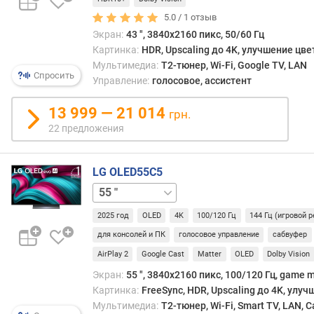
случа
а
улуч
5.0 /
1
отзыв
в
будет
Экран:
43 ", 3840x2160 пикс, 50/60 Гц
л
очев
Картинка:
HDR, Upscaling до 4K, улучшение цве
е
в
Мультимедиа:
T2-тюнер, Wi-Fi, Google TV, LAN
н
други
Спросить
Управление:
голосовое, ассистент
и
оно
я
може
13 999 — 21 014
грн.
оказа
п
22 предложения
практ
о
неза
к
Такж
LG OLED55C5
о
отмет
л
42 "
48 "
65 "
77 "
83 "
что
и
данн
ч
2025 год
OLED
4K
100/120 Гц
144 Гц (игровой 
функ
е
не
для консолей и ПК
голосовое управление
сабвуфер
с
всегд
AirPlay 2
Google Cast
Matter
OLED
Dolby Vision
т
оказ
в
Экран:
55 ", 3840x2160 пикс, 100/120 Гц, game 
кстат
у
Картинка:
FreeSync, HDR, Upscaling до 4K, улу
поэт
п
Мультимедиа:
T2-тюнер, Wi-Fi, Smart TV, LAN, 
в