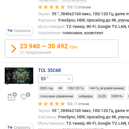
данн
л
случа
5.0 /
2
отзыва
я
подра
Экран:
55 ", 3840x2160 пикс, 100/120 Гц, game m
р
прог
Картинка:
FreeSync, HDR, Upscaling до 4K, улу
н
обраб
Мультимедиа:
T2-тюнер, Wi-Fi, Google TV, LAN
о
изобр
Спросить
Управление:
голосовое, ассистент
с
с
т
таки
23 940 — 30 492
грн.
и
расче
27 предложений
чтоб
о
улуч
т
яркос
TCL 55C6K
д
и/
50 "
65 "
75 "
85 "
98 "
е
или
ш
контр
2025 год
4K
100/120 Гц
144 Гц (игровой режим)
е
(при
в
голосовое управление
сабвуфер
QLED
HDR10+
необх
ы
Конк
5.0 /
1
отзыв
х
спос
Экран:
55 ", 3840x2160 пикс, 100/120 Гц, game m
к
обра
Картинка:
FreeSync, HDR, Upscaling до 4K, улу
д
могут
Мультимедиа:
T2-тюнер, Wi-Fi, Google TV, LAN
о
быть
Спросить