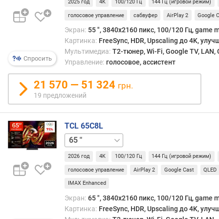
2025 год
4K
100/120 Гц
144 Гц (игровой режим)
с
м
голосовое управление
сабвуфер
AirPlay 2
Google 
е
Экран:
55 ", 3840x2160 пикс, 100/120 Гц, game m
н
Картинка:
FreeSync, HDR, Upscaling до 4K, улу
ы
Мультимедиа:
T2-тюнер, Wi-Fi, Google TV, LAN
к
Спросить
Управление:
голосовое, ассистент
а
д
21 570 — 51 324
грн.
р
19 предложений
о
в
(
TCL 65C8L
Г
55 "
75 "
85 "
98 "
ц
)
2026 год
4K
100/120 Гц
144 Гц (игровой режим)
ч
голосовое управление
AirPlay 2
Google Cast
QLED
а
IMAX Enhanced
с
Экран:
65 ", 3840x2160 пикс, 100/120 Гц, game m
т
Картинка:
FreeSync, HDR, Upscaling до 4K, улу
о