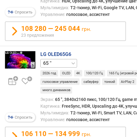
Картинка:
HDR, Upscaling до 4K, улучшение цве
i
Мультимедиа:
T2-тюнер, Wi-Fi, Google TV, LAN
n
Спросить
Управление:
голосовое, ассистент
g
108 280 — 245 044
я
грн.
р
23 предложения
к
о
с
LG OLED65G6
т
55 "
77 "
83 "
97 "
ь
(
2026 год
OLED
4K
100/120 Гц
165 Гц (игровой 
к
голосовое управление
сабвуфер
тонкий
AirPlay 2
д
много динамиков
/
м
Экран:
65 ", 3840x2160 пикс, 100/120 Гц, game 
²
Картинка:
FreeSync, HDR, Upscaling до 4K, улу
)
Мультимедиа:
T2-тюнер, Wi-Fi, Smart TV, LAN, 
Спросить
Управление:
голосовое, ассистент
в
р
106 110 — 134 999
грн.
е