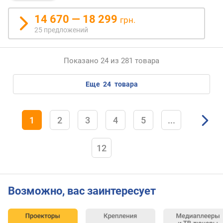
н
14 670 — 18 299
грн.
а
25 предложений
с
т
е
Показано 24 из 281 товара
н
н
еще
24
товара
о
е
к
р
1
2
3
4
5
...
е
п
12
л
е
н
и
Возможно, вас заинтересует
е
п
о