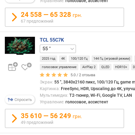
Управление:
голосовое, ассистент
р
разн
о
—
24 558 — 65 328
грн.
г
в
67 предложений
и
частн
м
в
неко
TCL 55C7K
о
случа
50 "
65 "
75 "
85 "
98 "
115 "
т
речь
д
факт
2025 год
4K
100/120 Гц
144 Гц (игровой режим)
о
идет
р
голосовое управление
AirPlay 2
QLED
HDR10+
D
о
о
прев
5.0 /
2
отзыва
г
обыч
Экран:
55 ", 3840x2160 пикс, 100/120 Гц, game m
и
конте
Картинка:
FreeSync, HDR, Upscaling до 4K, улу
х
в
Мультимедиа:
T2-тюнер, Wi-Fi, Google TV, LAN
к
HDR,
Спросить
Управление:
голосовое, ассистент
д
а
е
неко
35 610 — 56 249
грн.
ш
прои
49 предложений
е
вооб
в
не