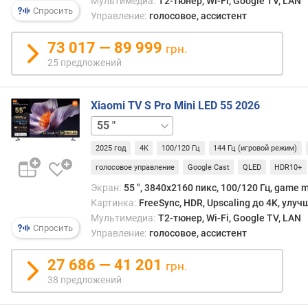
Мультимедиа:
T2-тюнер, Wi-Fi, Google TV, LAN
т
Спросить
Управление:
голосовое, ассистент
а
с
73 017 — 89 999
м
грн.
е
25 предложений
н
ы
к
Xiaomi TV S Pro Mini LED 55 2026
а
65 "
75 "
д
р
2025 год
4K
100/120 Гц
144 Гц (игровой режим)
о
голосовое управление
Google Cast
QLED
HDR10+
в
Экран:
55 ", 3840x2160 пикс, 100/120 Гц, game m
(
Картинка:
FreeSync, HDR, Upscaling до 4K, улу
и
Мультимедиа:
T2-тюнер, Wi-Fi, Google TV, LAN
г
Спросить
Управление:
голосовое, ассистент
р
о
27 686 — 41 201
в
грн.
о
38 предложений
й
р