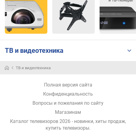
т
р
е
б
л
я
е
ТВ и видеотехника
м
а
я
ТВ и видеотехника
м
о
щ
Полная версия сайта
н
Конфиденциальность
о
с
Вопросы и пожелания по сайту
т
Магазинам
ь
(
Каталог телевизоров 2026 - новинки, хиты продаж,
В
купить телевизоры
.
т