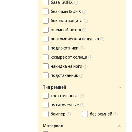
база ISOFIX
без базы ISOFIX
боковая защита
съемный чехол
анатомическая подушка
подлокотники
козырек от солнца
накидка на ноги
подстаканник
Тип ремней
трехточечные
пятиточечные
бампер
без ремней
Материал