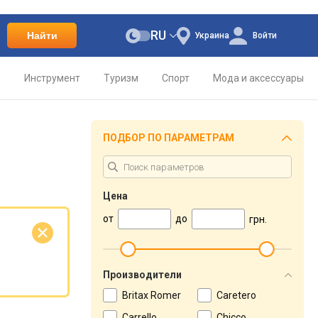
RU
Найти
Украина
Войти
о
Инструмент
Туризм
Спорт
Мода и аксессуары
ПОДБОР ПО ПАРАМЕТРАМ
Цена
от
до
грн.
е
Производители
Britax Romer
Caretero
Carrello
Chicco