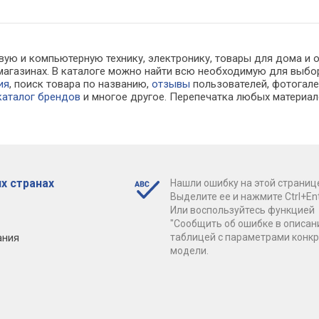
вую и компьютерную технику, электронику, товары для дома и 
т-магазинах. В каталоге можно найти всю необходимую для вы
ия
, поиск товара по названию,
отзывы
пользователей, фотогалер
каталог брендов
и многое другое. Перепечатка любых материал
х странах
Нашли ошибку на этой страниц
Выделите ее и нажмите Ctrl+Ent
Или воспользуйтесь функцией
"Сообщить об ошибке в описан
ания
таблицей с параметрами конк
модели.