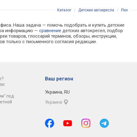
Каталог
/
Детские автокресла
/
Flex
офиса. Наша задача — помочь подобрать и купить детские
бора информацию —
сравнение
детских автокресел, подбор
еи товаров, глоссарий терминов, обзоры, инструкции,
ов только с письменного согласия редакции.
Ваш регион
е?
er.
Украина
,
RU
ии" под
ретной
Украина