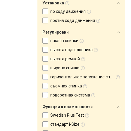
Установка
по ходу движения
против хода движения
Регулировки
наклон спинки
высота подголовника
высота ремней
ширина спинки
горизонтальное положение спинки
съемная спинка
поворотная система
Функции и возможности
Swedish Plus Test
стандарт i-Size