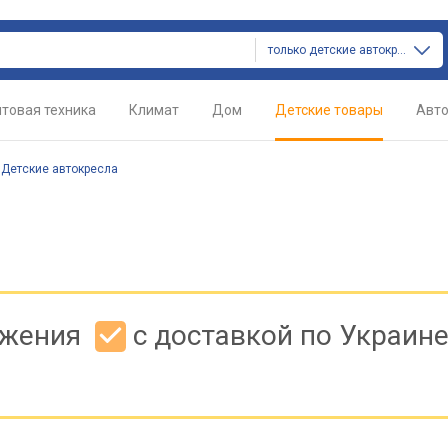
только детские автокресла
товая техника
Климат
Дом
Детские товары
Авт
/
Детские автокресла
ожения
с доставкой по Украин