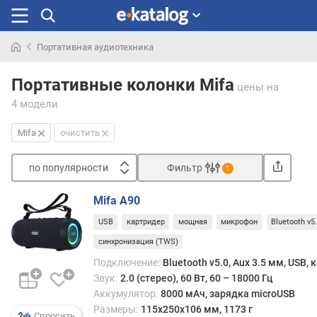
Портативная аудиотехника
Искали
раньше
Портативные колонки Mifa
цены
на
4 модели
Mifa
очистить
по популярности
Фильтр
1
Сортировать
Mifa A90
п
USB
картридер
мощная
микрофон
Bluetooth v5
о
п
синхронизация (TWS)
о
Подключение:
Bluetooth v5.0, Aux 3.5 мм, USB,
п
Звук:
2.0 (стерео), 60 Вт, 60 – 18000 Гц
у
Аккумулятор:
8000 мАч, зарядка microUSB
л
Размеры:
115x250x106 мм, 1173 г
я
Спросить