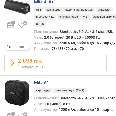
Mifa A10+
г
и
USB
картридер
водонепроницаемая
микрофон
м
Bluetooth v5.0
синхронизация (TWS)
хорошая автоно
о
USB-C
т
Подключение:
Bluetooth v5.0, Aux 3.5 мм, USB,
д
Звук:
2.0 (стерео), 20 Вт, 20 – 20000 Гц
о
Аккумулятор:
2200 мАч, работа до 16 ч, заряд
р
Спросить
Размеры:
73x188x70 мм, 470 г
о
г
2 099
грн.
и
1 предложение
х
к
д
Mifa A1
е
ш
картридер
синхронизация (TWS)
е
Подключение:
Bluetooth v4.2, Aux 3.5 мм, карт
в
Звук:
1.0 (моно), 5 Вт
ы
Аккумулятор:
1200 мАч, работа до 10 ч, заряд
м