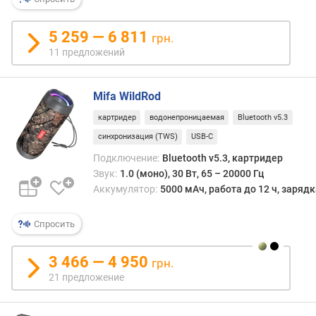
р
н
5 259 — 6 811
грн.
о
11 предложений
с
т
и
Mifa WildRod
о
картридер
водонепроницаемая
Bluetooth v5.3
т
синхронизация (TWS)
USB-C
д
Подключение:
Bluetooth v5.3, картридер
е
Звук:
1.0 (моно), 30 Вт, 65 – 20000 Гц
ш
е
Аккумулятор:
5000 мАч, работа до 12 ч, заряд
в
ы
Спросить
х
к
3 466 — 4 950
грн.
д
21 предложение
о
р
о