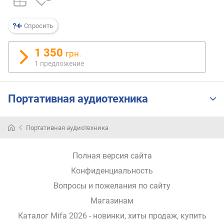
п
о
Спросить
о
т
1 350
з
грн.
ы
1 предложение
в
а
м
Портативная аудиотехника
п
о
Портативная аудиотехника
д
а
Полная версия сайта
т
е
Конфиденциальность
д
Вопросы и пожелания по сайту
о
б
Магазинам
а
Каталог Mifa 2026
- новинки, хиты продаж,
купить
в