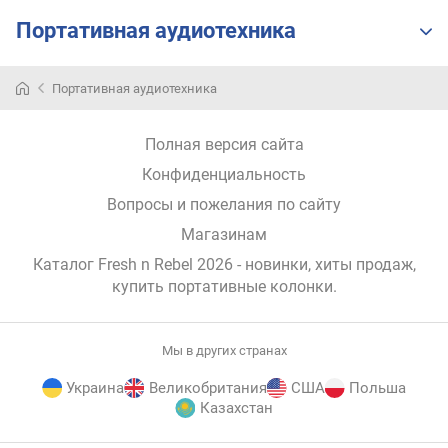
о
г
Портативная аудиотехника
и
м
Портативная аудиотехника
о
т
Полная версия сайта
д
о
Конфиденциальность
р
Вопросы и пожелания по сайту
о
г
Магазинам
и
Каталог Fresh n Rebel 2026
- новинки, хиты продаж,
х
купить портативные колонки
.
к
д
е
Мы в других странах
ш
е
Украина
Великобритания
США
Польша
в
Казахстан
ы
м