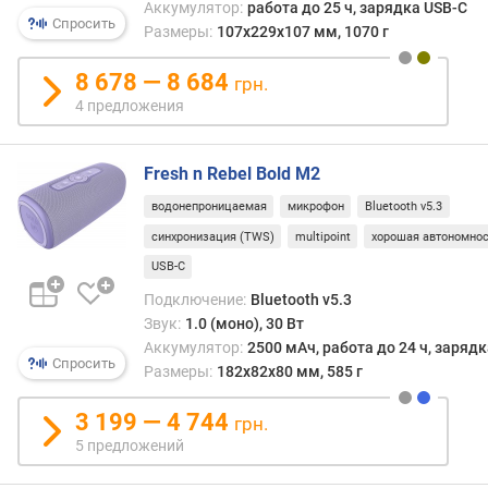
Аккумулятор:
работа до 25 ч, зарядка USB-C
я
Спросить
р
Размеры:
107х229х107 мм, 1070 г
н
о
8 678 — 8 684
грн.
с
4 предложения
т
и
Fresh n Rebel Bold M2
о
водонепроницаемая
микрофон
Bluetooth v5.3
т
д
синхронизация (TWS)
multipoint
хорошая автономно
е
USB-C
ш
Подключение:
Bluetooth v5.3
е
Звук:
1.0 (моно), 30 Вт
в
Аккумулятор:
2500 мАч, работа до 24 ч, заряд
ы
Спросить
Размеры:
182х82х80 мм, 585 г
х
к
3 199 — 4 744
д
грн.
о
5 предложений
р