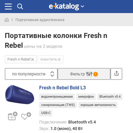
Портативная аудиотехника
Искали
раньше
Портативные колонки Fresh n
Rebel
цены
на 2 модели
Fresh n Rebel
очистить
по популярности
Фильтр
1
Сортировать
Fresh n Rebel Bold L3
п
водонепроницаемая
микрофон
Bluetooth v5.4
о
п
синхронизация (TWS)
хорошая автономность
о
USB-C
п
Подключение:
Bluetooth v5.4
у
Звук:
1.0 (моно), 40 Вт
л