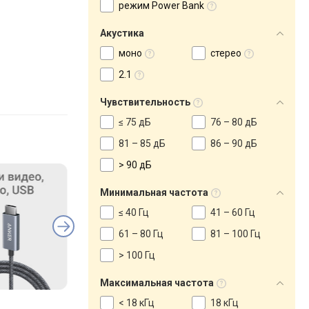
режим Power Bank
Акустика
моно
стерео
2.1
Чувствительность
≤ 75 дБ
76 – 80 дБ
81 – 85 дБ
86 – 90 дБ
> 90 дБ
Минимальная частота
≤ 40 Гц
41 – 60 Гц
61 – 80 Гц
81 – 100 Гц
> 100 Гц
Максимальная частота
< 18 кГц
18 кГц