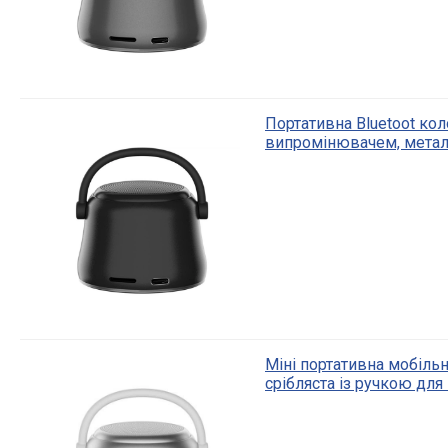
Портативна Bluetoot ко
випромінювачем, метал
Міні портативна мобіль
срібляста із ручкою дл