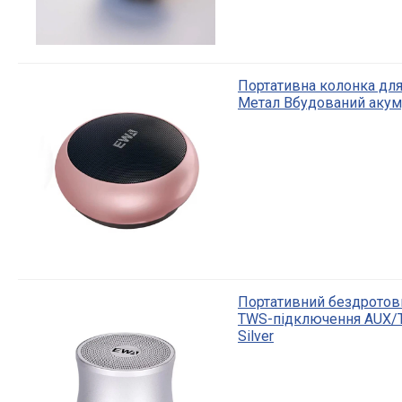
Портативна колонка для
Метал Вбудований акум
Портативний бездротови
TWS-підключення AUX/T
Silver