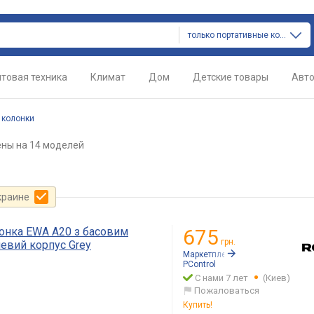
только портативные колонки
товая техника
Климат
Дом
Детские товары
Авт
 колонки
ены
на 14 моделей
краине
лонка EWA A20 з басовим
675
грн.
евий корпус Grey
Маркетплейс:
Rozetka.ua
PСontrol
С нами 7 лет
(Киев)
Пожаловаться
Купить!