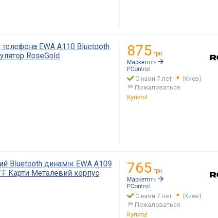
 телефона EWA A110 Bluetooth
875
грн.
улятор RoseGold
Маркетплейс:
Rozetka.ua
PСontrol
С нами 7 лет
(Киев)
Пожаловаться
Купить!
й Bluetooth динамік EWA A109
765
грн.
F Карти Металевий корпус
Маркетплейс:
Rozetka.ua
PСontrol
С нами 7 лет
(Киев)
Пожаловаться
Купить!