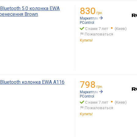
Bluetooth 5.0 колонка EWA
830
грн.
ренесення Brown
Маркетплейс:
Rozetka.ua
PСontrol
С нами 7 лет
(Киев)
Пожаловаться
Купить!
Bluetooth колонка EWA A116
798
грн.
Маркетплейс:
Rozetka.ua
PСontrol
С нами 7 лет
(Киев)
Пожаловаться
Купить!