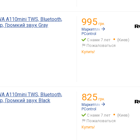
A A110mini TWS, Bluetooth,
995
грн.
, Громкий звук Gray
Маркетплейс:
Rozetka.ua
PСontrol
С нами 7 лет
(Киев)
Пожаловаться
Купить!
A A110mini TWS, Bluetooth,
825
грн.
, Громкий звук Black
Маркетплейс:
Rozetka.ua
PСontrol
С нами 7 лет
(Киев)
Пожаловаться
Купить!