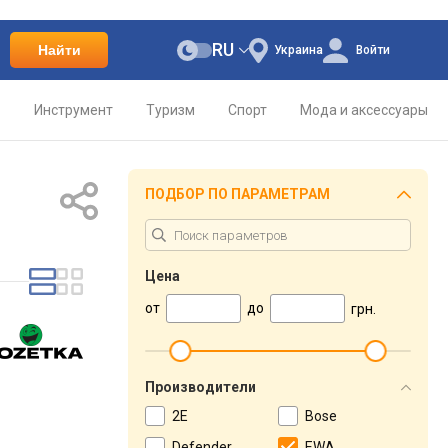
RU
Найти
Украина
Войти
о
Инструмент
Туризм
Спорт
Мода и аксессуары
ПОДБОР ПО ПАРАМЕТРАМ
Цена
от
до
грн.
Производители
2E
Bose
Defender
EWA