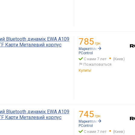
й Bluetooth динамік EWA A109
785
грн.
F Карти Металевий корпус
Маркетплейс:
Rozetka.ua
PСontrol
С нами 7 лет
(Киев)
Пожаловаться
Купить!
й Bluetooth динамік EWA A109
745
грн.
F Карти Металевий корпус
Маркетплейс:
Rozetka.ua
PСontrol
С нами 7 лет
(Киев)