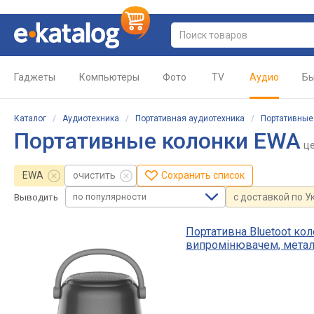
Гаджеты
Компьютеры
Фото
TV
Аудио
Бы
Каталог
/
Аудиотехника
/
Портативная аудиотехника
/
Портативные
Портативные колонки EWA
ц
EWA
очистить
Сохранить список
по популярности
с доставкой по У
Выводить
Портативна Bluetoot ко
випромінювачем, метал