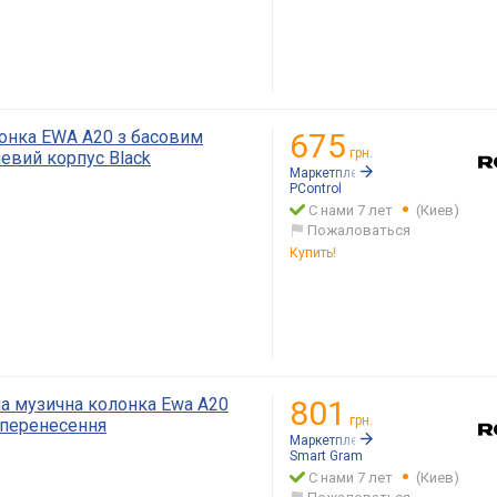
лонка EWA A20 з басовим
675
грн.
евий корпус Black
Маркетплейс:
Rozetka.ua
PСontrol
С нами 7 лет
(Киев)
Пожаловаться
Купить!
на музична колонка Ewa А20
801
грн.
я перенесення
Маркетплейс:
Rozetka.ua
Smart Gram
С нами 7 лет
(Киев)