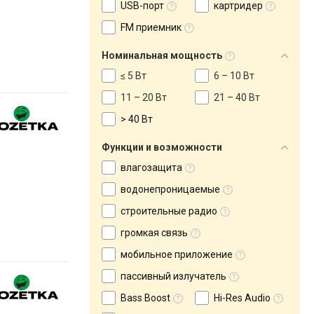
USB-порт
картридер
FM приемник
Номинальная мощность
≤ 5 Вт
6 – 10 Вт
11 – 20 Вт
21 – 40 Вт
> 40 Вт
Функции и возможности
влагозащита
водонепроницаемые
строительные радио
громкая связь
мобильное приложение
пассивный излучатель
Bass Boost
Hi-Res Audio