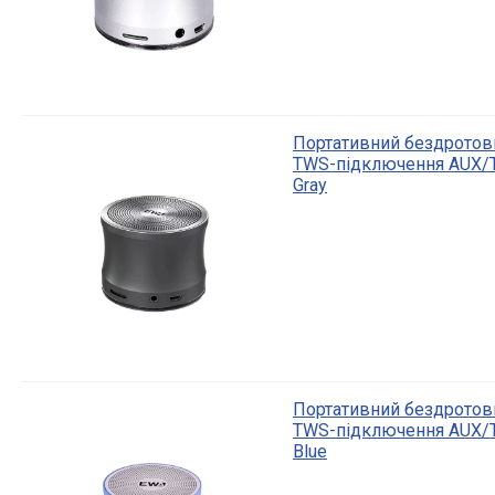
Портативний бездротови
TWS-підключення AUX/T
Gray
Портативний бездротови
TWS-підключення AUX/T
Blue