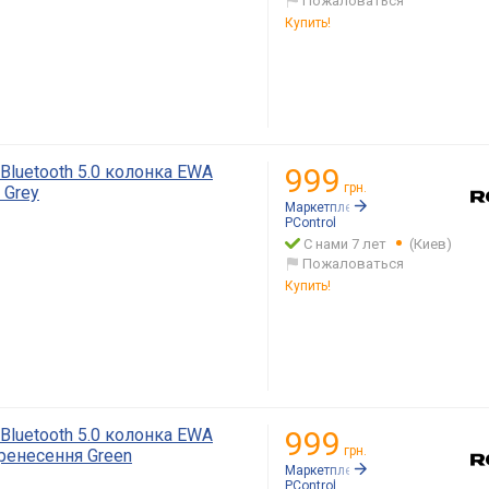
Пожаловаться
Купить!
Bluetooth 5.0 колонка EWA
999
грн.
 Grey
Маркетплейс:
Rozetka.ua
PСontrol
С нами 7 лет
(Киев)
Пожаловаться
Купить!
Bluetooth 5.0 колонка EWA
999
грн.
ренесення Green
Маркетплейс:
Rozetka.ua
PСontrol