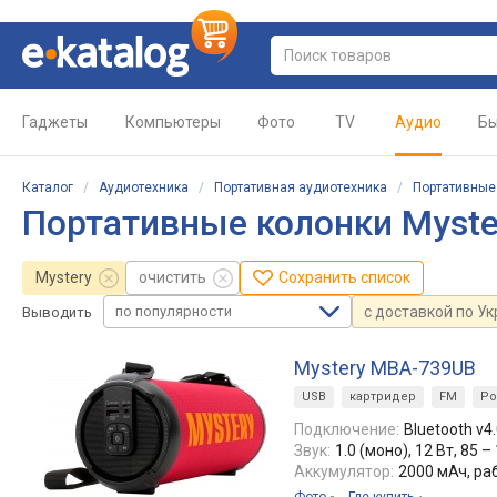
Гаджеты
Компьютеры
Фото
TV
Аудио
Бы
Каталог
/
Аудиотехника
/
Портативная аудиотехника
/
Портативные
Портативные колонки Myste
Mystery
очистить
Сохранить список
по популярности
с доставкой по У
Выводить
Mystery MBA-739UB
USB
картридер
FM
Po
Подключение:
Bluetooth v4
Звук:
1.0 (моно), 12 Вт, 85 –
Аккумулятор:
2000 мАч, ра