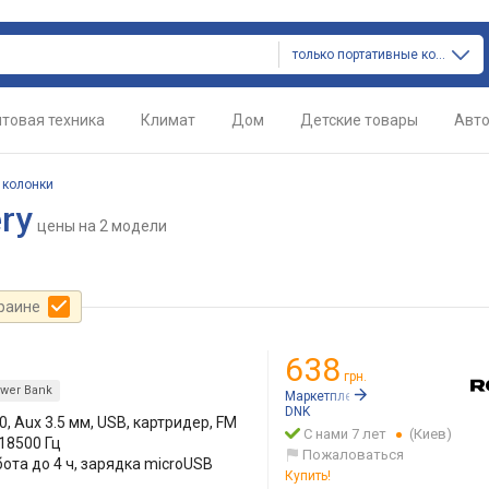
только портативные колонки
товая техника
Климат
Дом
Детские товары
Авт
 колонки
ry
цены
на 2 модели
краине
638
грн.
wer Bank
Маркетплейс:
Rozetka.ua
DNK
.0, Aux 3.5 мм, USB, картридер, FM
С нами 7 лет
(Киев)
 18500 Гц
Пожаловаться
бота до 4 ч, зарядка microUSB
Купить!