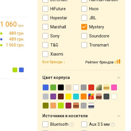
HiFuture
Hoco
Hopestar
JBL
1 060
грн.
Marshall
Mystery
489 грн.
Sony
Soundcore
489 грн.
1 060 грн.
T&G
Tronsmart
Xiaomi
Все бренды
Рейтинг брендов
Цвет корпуса
Источники и носители
Bluetooth
Aux 3.5 мм