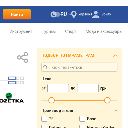
RU
Найти
Украина
Войти
о
Инструмент
Туризм
Спорт
Мода и аксессуары
ПОДБОР ПО ПАРАМЕТРАМ
Цена
от
до
грн.
Производители
2E
Bose
Defender
Harman Kardon