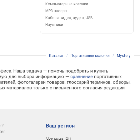
Компьютерные колонки
MP3-плееры
Кабели видео, аудио, USB
Наушники
Каталог
/
Портативные колонки
/
Mystery
офиса. Наша задача — помочь подобрать и купить
одимую для выбора информацию —
сравнение
портативных
ателей, фотогалереи товаров, глоссарий терминов, обзоры,
ых материалов только с письменного согласия редакции.
Ваш регион
е?
er.
Украина
,
RU