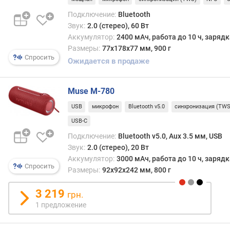
г
Подключение:
Bluetooth
и
м
Звук:
2.0 (стерео), 60 Вт
Аккумулятор:
2400 мАч, работа до 10 ч, заряд
о
Размеры:
77х178х77 мм, 900 г
Спросить
т
Ожидается в продаже
д
о
р
Muse M-780
о
USB
микрофон
Bluetooth v5.0
синхронизация (TWS
г
USB-C
и
х
Подключение:
Bluetooth v5.0, Aux 3.5 мм, USB
к
Звук:
2.0 (стерео), 20 Вт
д
Аккумулятор:
3000 мАч, работа до 10 ч, заряд
е
Спросить
Размеры:
92х92х242 мм, 800 г
ш
е
3 219
грн.
в
1 предложение
ы
м