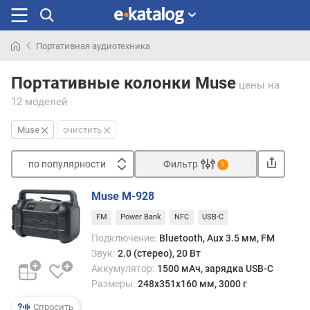
Портативная аудиотехника
Искали
раньше
Портативные колонки Muse
цены
на
12 моделей
Muse
очистить
по популярности
Фильтр
1
Сортировать
Muse M-928
п
FM
Power Bank
NFC
USB-C
о
п
Подключение:
Bluetooth, Aux 3.5 мм, FM
о
Звук:
2.0 (стерео), 20 Вт
п
Аккумулятор:
1500 мАч, зарядка USB-C
у
Размеры:
248х351х160 мм, 3000 г
л
я
Спросить