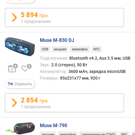
р
н
5 894
грн.
о
1 предложение
с
т
и
Muse M-830 DJ
о
USB
мощная
микрофон
NFC
т
Подключение:
Bluetooth v4.2, Aux 3.5 мм, USB
д
Звук:
2.0 (стерео), 50 Вт
е
Аккумулятор:
3600 мАч, зарядка microUSB
ш
Размеры:
85х231х77 мм, 920 г
е
Спросить
в
ы
2 854
х
грн.
к
1 предложение
д
о
р
Muse M-790
о
мощная
микрофон
синхронизация (TWS)
NFC