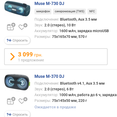
Muse M-730 DJ
п
о
микрофон
синхронизация (TWS)
NFC
о
Подключение:
Bluetooth, Aux 3.5 мм
т
Звук:
2.0 (стерео), 10 Вт
з
Аккумулятор:
1600 мАч, зарядка microUSB
ы
Размеры:
75х165х70 мм, 570 г
в
Спросить
а
м
3 099
грн.
п
1 предложение
о
д
Muse M-370 DJ
а
т
Подключение:
Bluetooth v4.1, Aux 3.5 мм
е
Звук:
2.0 (стерео), 6 Вт
д
Аккумулятор:
1000 мАч, работа до 6 ч, зарядк
о
Размеры:
75х145х50 мм, 220 г
б
Ожидается в продаже
а
Спросить
в