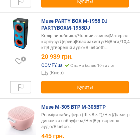
Купить!
л
-
в
Muse PARTY BOX M-1958 DJ
о
PARTYBOXM-1958DJ
к
Колір виробника/Чорний з синім|Матеріал
а
корпусу/Дерево|Клас захисту/Ні|Вага/10,4
н
кг|Відтворення
аудіо/Bluetooth…
а
20 939
грн.
л
о
COMFY.ua
С нами более 10-ти лет
в
(Киев)
к
Купить!
о
л
-
Muse M-305 BTP M-305BTP
в
Розміри сабвуфера (Ш × В × Г)/Нет|Діаметр
о
динаміка сабвуфера/Нет|Відтворення
п
аудіо/Bluetoo…
о
445
грн.
л