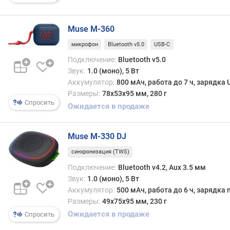
л
е
н
Muse M-360
и
микрофон
Bluetooth v5.0
USB-C
я
Подключение:
Bluetooth v5.0
п
Звук:
1.0 (моно), 5 Вт
о
Аккумулятор:
800 мАч, работа до 7 ч, зарядка 
к
Размеры:
78х53х95 мм, 280 г
Спросить
о
Ожидается в продаже
л
и
ч
Muse M-330 DJ
е
синхронизация (TWS)
с
Подключение:
Bluetooth v4.2, Aux 3.5 мм
т
в
Звук:
1.0 (моно), 5 Вт
у
Аккумулятор:
500 мАч, работа до 6 ч, зарядка
п
Размеры:
49х75х95 мм, 230 г
р
Ожидается в продаже
Спросить
е