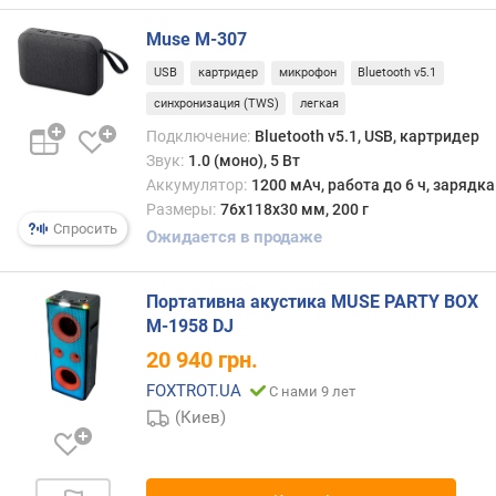
д
л
Muse M-307
о
ж
USB
картридер
микрофон
Bluetooth v5.1
е
синхронизация (TWS)
легкая
н
Подключение:
Bluetooth v5.1, USB, картридер
и
Звук:
1.0 (моно), 5 Вт
й
Аккумулятор:
1200 мАч, работа до 6 ч, зарядк
Размеры:
76х118х30 мм, 200 г
Спросить
B
Ожидается в продаже
l
u
Портативна акустика MUSE PARTY BOX
e
M-1958 DJ
t
o
20 940
грн.
o
FOXTROT.UA
С нами 9 лет
t
(Киев)
h
к
о