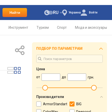
RU
Найти
Украина
Войти
о
Инструмент
Туризм
Спорт
Мода и аксессуары
ПОДБОР ПО ПАРАМЕТРАМ
Цена
от
до
грн.
Производители
ArmorStandart
BIG
ColorWay
Deepcool