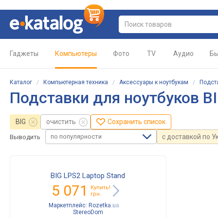
Гаджеты
Компьютеры
Фото
TV
Аудио
Бы
Каталог
/
Компьютерная техника
/
Аксессуары к ноутбукам
/
Подст
Подставки для ноутбуков B
BIG
очистить
Сохранить список
по популярности
с доставкой по У
Выводить
BIG LPS2 Laptop Stand
5 071
Купить!
грн.
Маркетплейс:
Rozetka.ua
StereoDom