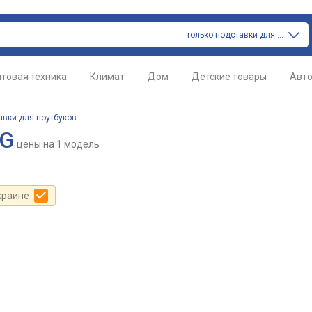
только подставки для ноутбуков
товая техника
Климат
Дом
Детские товары
Авт
авки для ноутбуков
IG
цены
на 1 модель
краине