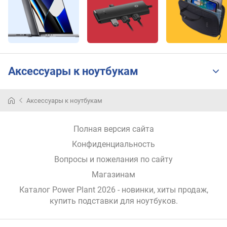
в
л
е
н
и
я
Аксессуары к ноутбукам
п
о
к
Аксессуары к ноутбукам
о
л
Полная версия сайта
и
ч
Конфиденциальность
е
Вопросы и пожелания по сайту
с
т
Магазинам
в
Каталог Power Plant 2026
- новинки, хиты продаж,
у
купить подставки для ноутбуков
.
п
р
е