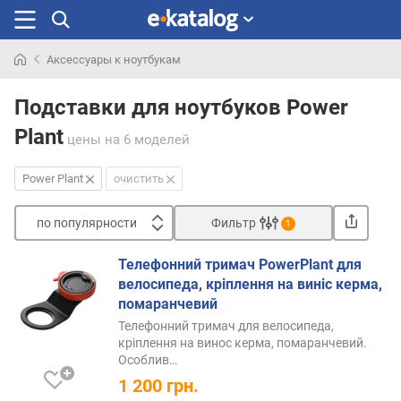
Аксессуары к ноутбукам
Искали
раньше
Подставки для ноутбуков Power
Plant
цены
на 6 моделей
Power Plant
очистить
по популярности
Фильтр
1
Сортировать
Телефонний тримач PowerPlant для
п
велосипеда, кріплення на виніс керма,
о
помаранчевий
п
Телефонний тримач для велосипеда,
о
кріплення на винос керма, помаранчевий.
п
Особлив…
у
1 200
грн.
л