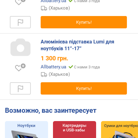
Allbattery.ua
С нами 3 года
(Харьков)
п
о
Купить!
о
т
з
Алюмінієва підставка Lumi для
ы
ноутбуків 11”-17”
в
а
1 300
грн.
м
Allbattery.ua
С нами 3 года
(Харьков)
п
о
д
Купить!
а
т
е
Возможно, вас заинтересует
д
о
б
а