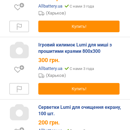
о
г
Allbattery.ua
С нами 3 года
и
(Харьков)
м
Купить!
о
т
д
Ігровий килимок Lumi для миші з
о
прошитими краями 800x300
р
300
грн.
о
г
Allbattery.ua
С нами 3 года
и
(Харьков)
х
к
Купить!
д
е
ш
Серветки Lumi для очищення екрану,
е
100 шт.
в
200
грн.
ы
м