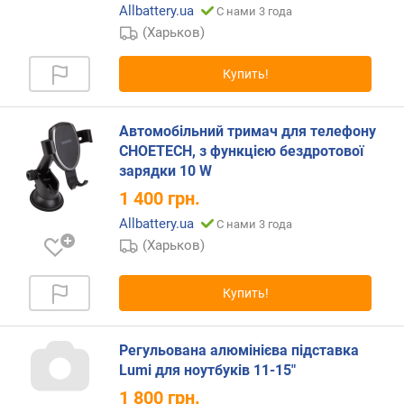
я
Allbattery.ua
С нами 3 года
р
(Харьков)
н
о
Купить!
с
т
и
Автомобільний тримач для телефону
CHOETECH, з функцією бездротової
о
зарядки 10 W
т
1 400
грн.
д
е
Allbattery.ua
С нами 3 года
ш
(Харьков)
е
в
ы
Купить!
х
к
д
Регульована алюмінієва підставка
о
Lumi для ноутбуків 11-15"
р
1 800
грн.