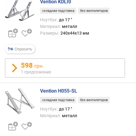
о
Vention KDLI0
г
складная подставка
без вентиляторов
и
м
Ноутбук:
до 17 "
Материал:
металл
о
Размеры:
240x44x13 мм
т
д
Спросить
о
р
о
598
грн.
г
1 предложение
и
х
к
Vention H055-SL
д
складная подставка
без вентиляторов
е
ш
Ноутбук:
до 17 "
е
Материал:
металл
в
ы
м