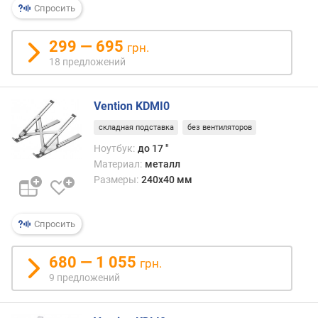
я
Спросить
р
н
299 — 695
грн.
о
18 предложений
с
т
и
Vention KDMI0
о
складная подставка
без вентиляторов
т
Ноутбук:
до 17 "
д
Материал:
металл
е
Размеры:
240x40 мм
ш
е
в
Спросить
ы
х
к
680 — 1 055
грн.
д
9 предложений
о
р