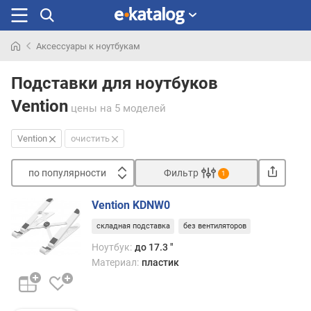
Аксессуары к ноутбукам
Искали
раньше
Подставки для ноутбуков
Vention
цены
на 5 моделей
Vention
очистить
по популярности
Фильтр
1
Сортировать
Vention KDNW0
п
складная подставка
без вентиляторов
о
п
Ноутбук:
до 17.3 "
о
Материал:
пластик
п
у
л