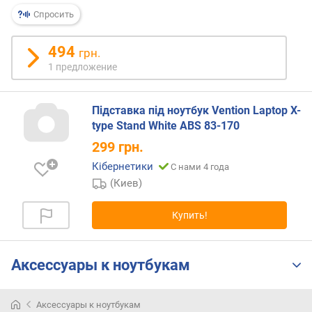
Спросить
п
о
494
грн.
о
т
1 предложение
з
ы
Підставка під ноутбук Vention Laptop X-
в
type Stand White ABS 83-170
а
м
299
грн.
Кібернетики
С нами 4 года
п
о
(Киев)
д
а
Купить!
т
е
д
Аксессуары к ноутбукам
о
б
а
Аксессуары к ноутбукам