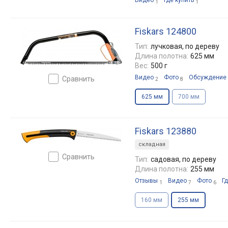
Видео
Где купить
1
1
Fiskars 124800
Тип:
лучковая, по дереву
Длина полотна:
625 мм
Вес:
500 г
Видео
Фото
Обсуждение
сравнить
2
8
625 мм
700 мм
Fiskars 123880
складная
сравнить
Тип:
садовая, по дереву
Длина полотна:
255 мм
Отзывы
Видео
Фото
Гд
1
7
6
160 мм
255 мм