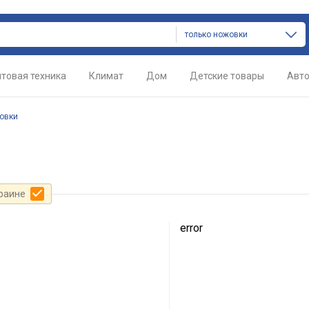
только ножовки
товая техника
Климат
Дом
Детские товары
Авт
овки
краине
error