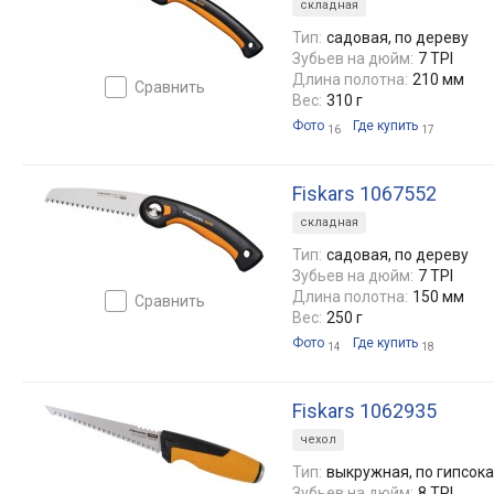
складная
Тип:
садовая, по дереву
Зубьев на дюйм:
7 TPI
Длина полотна:
210 мм
сравнить
Вес:
310 г
Фото
Где купить
16
17
Fiskars 1067552
складная
Тип:
садовая, по дереву
Зубьев на дюйм:
7 TPI
Длина полотна:
150 мм
сравнить
Вес:
250 г
Фото
Где купить
14
18
Fiskars 1062935
чехол
Тип:
выкружная, по гипсок
Зубьев на дюйм:
8 TPI