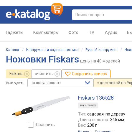
Гаджеты
Компьютеры
Фото
TV
Аудио
Бы
Каталог
/
Инструмент и садовая техника
/
Ручной инструмент
/
Нож
Ножовки Fiskars
цены
на 40 моделей
Fiskars
очистить
Сохранить список
по популярности
с доставкой по У
Выводить
Fiskars 136528
на штангу
Тип:
садовая, по дереву
Длина полотна:
345 мм
сравнить
Вес:
200 г