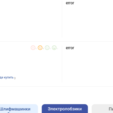
error
error
0
1
0
0
де купить
3