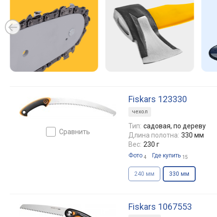
Fiskars 123330
чехол
Тип:
садовая, по дереву
сравнить
Длина полотна:
330 мм
Вес:
230 г
Фото
Где купить
4
15
240 мм
330 мм
Fiskars 1067553