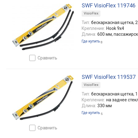
SWF VisioFlex 119746
VisioFlex
Тип:
бескаркасная щетка, 2
Крепление:
Hook 9x4
Длина:
600 мм, пассажирс
Где купить
8
сравнить
SWF VisioFlex 119537
VisioFlex
Тип:
бескаркасная щетка, 1
Крепление:
на заднее стек
Длина:
330 мм
Где купить
6
сравнить