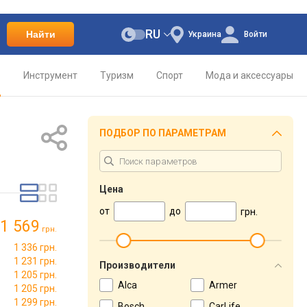
RU
Найти
Украина
Войти
о
Инструмент
Туризм
Спорт
Мода и аксессуары
ПОДБОР ПО ПАРАМЕТРАМ
Цена
от
до
грн.
1 569
грн.
1 336 грн.
1 231 грн.
Производители
1 205 грн.
Alca
Armer
1 205 грн.
1 299 грн.
Bosch
CarLife