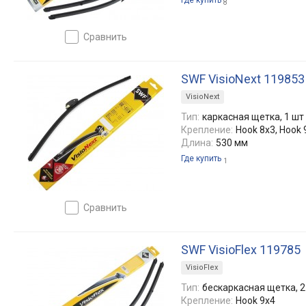
Где купить
8
сравнить
SWF VisioNext 119853
VisioNext
Тип:
каркасная щетка, 1 шт
Крепление:
Hook 8x3, Hook 
Длина:
530 мм
Где купить
1
сравнить
SWF VisioFlex 119785
VisioFlex
Тип:
бескаркасная щетка, 2
Крепление:
Hook 9x4