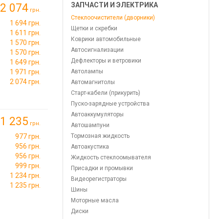
ЗАПЧАСТИ И ЭЛЕКТРИКА
2 074
грн.
Стеклоочистители (дворники)
1 694 грн.
Щетки и скребки
1 611 грн.
Коврики автомобильные
1 570 грн.
Автосигнализации
1 570 грн.
Дефлекторы и ветровики
1 649 грн.
1 971 грн.
Автолампы
2 074 грн.
Автомагнитолы
Старт-кабели (прикурить)
Пуско-зарядные устройства
Автоаккумуляторы
1 235
грн.
Автошампуни
977 грн.
Тормозная жидкость
956 грн.
Автоакустика
956 грн.
Жидкость стеклоомывателя
999 грн.
Присадки и промывки
1 234 грн.
Видеорегистраторы
1 235 грн.
Шины
Моторные масла
Диски