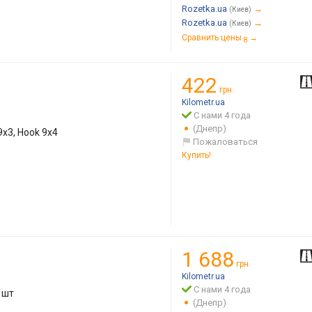
Rozetka.ua
→
(Киев)
Rozetka.ua
→
(Киев)
Сравнить цены
→
8
422
грн.
Kilometr.ua
С нами 4 года
(Днепр)
9x3, Hook 9x4
Пожаловаться
Купить!
1 688
грн.
Kilometr.ua
С нами 4 года
 шт
(Днепр)