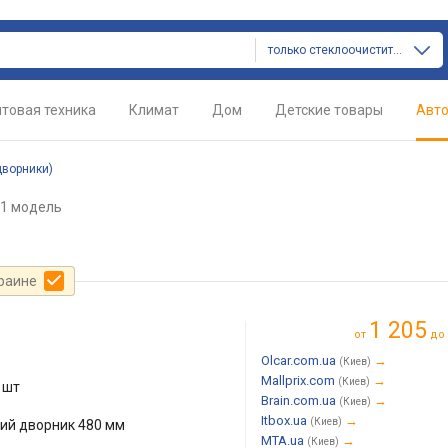
только стеклоочистители (дворники)
товая техника
Климат
Дом
Детские товары
Авт
дворники)
61 модель
краине
1 205
от
до
Olcar.com.ua
→
(Киев)
Mallprix.com
→
(Киев)
 шт
Brain.com.ua
→
(Киев)
Itbox.ua
→
(Киев)
кий дворник 480 мм
MTA.ua
→
(Киев)