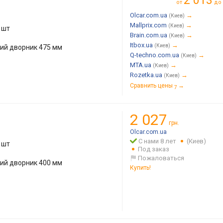
2 013
от
до
Olcar.com.ua
→
(Киев)
Mallprix.com
→
(Киев)
 шт
Brain.com.ua
→
(Киев)
Itbox.ua
→
(Киев)
кий дворник 475 мм
Q-techno.com.ua
→
(Киев)
MTA.ua
→
(Киев)
Rozetka.ua
→
(Киев)
Сравнить цены
→
7
2 027
грн.
Olcar.com.ua
С нами 8 лет
(Киев)
 шт
Под заказ
Пожаловаться
кий дворник 400 мм
Купить!