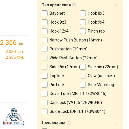
Тип крепления
Bayonet
Hook 8x3
Hook 9x3
Hook 9х4
Hook 12x4
Pinch tab
Narrow Push Button (16mm)
2 366
грн.
Push button (19mm)
2 080 грн.
2 366 грн.
Wide Push Button (22mm)
Side Pin (17mm)
Side pin (22mm)
Top lock
Claw (клешня)
Pin Lock
Side Mounting
Сover Lock (MBTL1.1/GWB045)
Cap Lock (VATL5.1/GWB046)
Guide Lock (DNTL1.1/GWB044)
Назначение