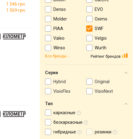
1 546 грн.
Denso
EVO
1 569 грн.
Molder
Oximo
PIAA
SWF
Valeo
Velgio
Winso
Wurth
Все бренды
Рейтинг брендов
Серии
Hybrid
Original
VisioFlex
VisioNext
Тип
каркасные
бескаркасные
гибридные
резинки