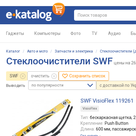
Гаджеты
Компьютеры
Фото
TV
Аудио
Бы
Каталог
/
Авто и мото
/
Запчасти и электрика
/
Стеклоочистители (
Стеклоочистители SWF
цены
на 2
SWF
очистить
Сохранить список
по популярности
с доставкой по У
Выводить
SWF VisioFlex 119261
VisioFlex
Тип:
бескаркасная щетка, 2
Крепление:
Push Button
Длина:
600 мм, пассажирс