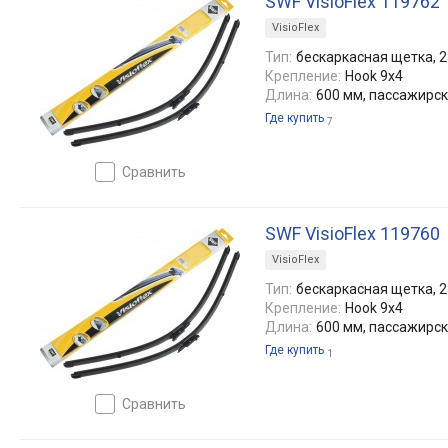
SWF VisioFlex 119762
VisioFlex
Тип:
бескаркасная щетка, 2
Крепление:
Hook 9x4
Длина:
600 мм, пассажирс
Где купить
7
сравнить
SWF VisioFlex 119760
VisioFlex
Тип:
бескаркасная щетка, 2
Крепление:
Hook 9x4
Длина:
600 мм, пассажирс
Где купить
1
сравнить