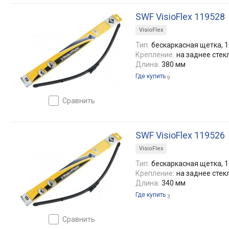
SWF VisioFlex 119528
VisioFlex
Тип:
бескаркасная щетка, 1
Крепление:
на заднее стек
Длина:
380 мм
Где купить
9
сравнить
SWF VisioFlex 119526
VisioFlex
Тип:
бескаркасная щетка, 1
Крепление:
на заднее стек
Длина:
340 мм
Где купить
3
сравнить