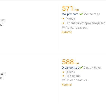
571
грн.
Менее года
Mallprix.com
(Киев)
 шт
Гарантия: от производител
ло
Пожаловаться
Купить!
588
грн.
С нами 8 лет
Olcar.com.ua
(Киев)
 шт
Под заказ
ло
Пожаловаться
Купить!