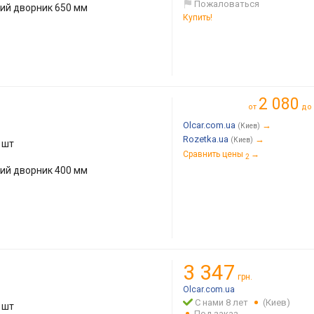
Пожаловаться
кий дворник 650 мм
Купить!
2 080
от
до
Olcar.com.ua
→
(Киев)
Rozetka.ua
→
(Киев)
 шт
Сравнить цены
→
2
кий дворник 400 мм
3 347
грн.
Olcar.com.ua
С нами 8 лет
(Киев)
 шт
Под заказ