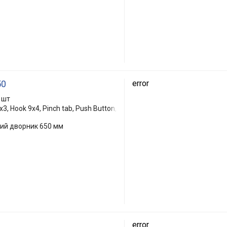
50
error
 шт
3, Hook 9x4, Pinch tab, Push Button,
кий дворник 650 мм
error