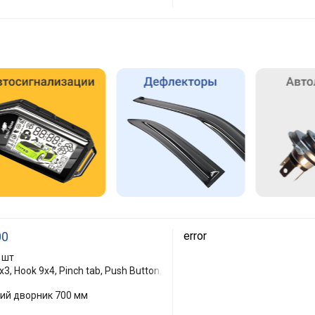
00
error
 шт
3, Hook 9x4, Pinch tab, Push Button,
кий дворник 700 мм