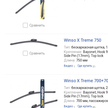
сравнить
Winso X Treme 750
Тип:
бескаркасная щетка, 1
Крепление:
Bayonet, Hook 9x
сравнить
Side Pin (17mm), Top lock
Длина:
750 мм
Видео
Где купить
1
31
Winso X Treme 700+7
Тип:
бескаркасная щетка, 2
Крепление:
Bayonet, Hook 9x
Side Pin (17mm), Top lock
Длина:
700 мм, пассажирс
Видео
Где купить
1
45