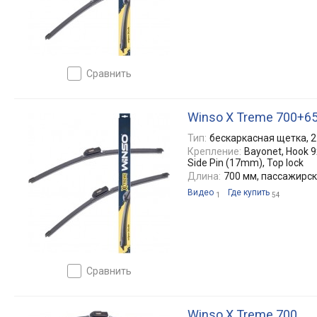
сравнить
Winso X Treme 700+6
Тип:
бескаркасная щетка, 2
Крепление:
Bayonet, Hook 9x
Side Pin (17mm), Top lock
Длина:
700 мм, пассажирс
Видео
Где купить
1
54
сравнить
Winso X Treme 700