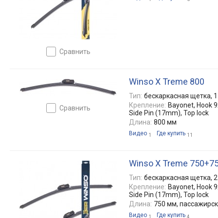
сравнить
Winso X Treme 800
Тип:
бескаркасная щетка, 1
Крепление:
Bayonet, Hook 9x
сравнить
Side Pin (17mm), Top lock
Длина:
800 мм
Видео
Где купить
1
11
Winso X Treme 750+7
Тип:
бескаркасная щетка, 2
Крепление:
Bayonet, Hook 9x
Side Pin (17mm), Top lock
Длина:
750 мм, пассажирс
Видео
Где купить
1
4