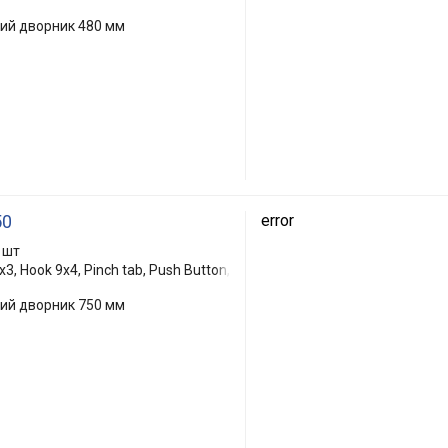
кий дворник 480 мм
50
error
 шт
3, Hook 9x4, Pinch tab, Push Button,
кий дворник 750 мм