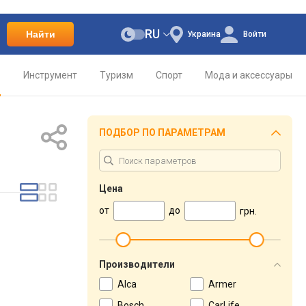
RU
Найти
Украина
Войти
о
Инструмент
Туризм
Спорт
Мода и аксессуары
ПОДБОР ПО ПАРАМЕТРАМ
Цена
от
до
грн.
Производители
Alca
Armer
Bosch
CarLife