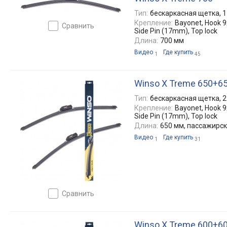
Тип:
бескаркасная щетка, 1
Крепление:
Bayonet, Hook 9x
сравнить
Side Pin (17mm), Top lock
Длина:
700 мм
Видео
Где купить
1
45
Winso X Treme 650+6
Тип:
бескаркасная щетка, 2
Крепление:
Bayonet, Hook 9x
Side Pin (17mm), Top lock
Длина:
650 мм, пассажирс
Видео
Где купить
1
31
сравнить
Winso X Treme 600+6