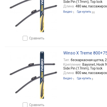
Side Pin (17mm), Top lock
Длина:
480 мм, пассажирс
Видео
Где купить
1
30
сравнить
Winso X Treme 800+7
Тип:
бескаркасная щетка, 2
Крепление:
Bayonet, Hook 9x
Side Pin (17mm), Top lock
Длина:
800 мм, пассажирс
Видео
Где купить
1
3
сравнить