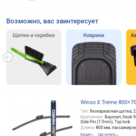
Возможно, вас заинтересует
Winso X Treme 800+7
Тип:
бескаркасная щетка, 2
Крепление:
Bayonet, Hook 9x
Side Pin (17mm), Top lock
Длина:
800 мм, пассажирс
Видео
Где купить
1
6