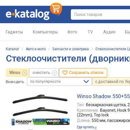
Гаджеты
Компьютеры
Фото
TV
Аудио
Бы
Каталог
/
Авто и мото
/
Запчасти и электрика
/
Стеклоочистители (
Стеклоочистители (дворник
Winso
очистить
Сохранить список
по популярности
с доставкой по У
Выводить
Winso Shadow 550+55
Тип:
бескаркасная щетка, 2
Крепление:
Bayonet, Hook 9x
(22mm), Top lock
Длина:
550 мм, пассажирс
Где купить
8