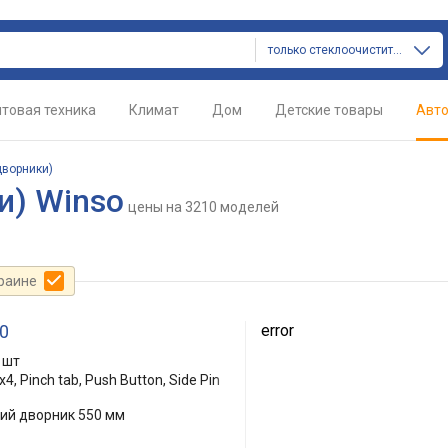
только стеклоочистители (дворники)
товая техника
Климат
Дом
Детские товары
Авт
дворники)
и) Winso
цены
на 3210 моделей
краине
0
error
 шт
4, Pinch tab, Push Button, Side Pin
кий дворник 550 мм