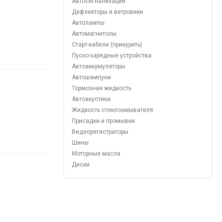
Автосигнализации
Дефлекторы и ветровики
Автолампы
Автомагнитолы
Старт-кабели (прикурить)
Пуско-зарядные устройства
Автоаккумуляторы
Автошампуни
Тормозная жидкость
Автоакустика
Жидкость стеклоомывателя
Присадки и промывки
Видеорегистраторы
Шины
Моторные масла
Диски