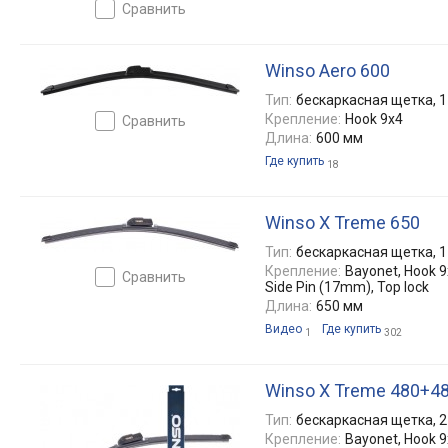
сравнить
Winso Aero 600
Тип:
бескаркасная щетка, 1
Крепление:
Hook 9x4
сравнить
Длина:
600 мм
Где купить
18
Winso X Treme 650
Тип:
бескаркасная щетка, 1
Крепление:
Bayonet, Hook 9x
сравнить
Side Pin (17mm), Top lock
Длина:
650 мм
Видео
Где купить
1
302
Winso X Treme 480+4
Тип:
бескаркасная щетка, 2
Крепление:
Bayonet, Hook 9x