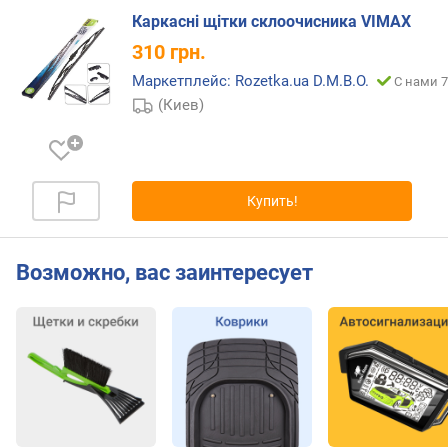
Каркасні щітки склоочисника VIMAX
310
грн.
Маркетплейс: Rozetka.ua D.M.B.O.
С нами 7
(Киев)
Купить!
Возможно, вас заинтересует