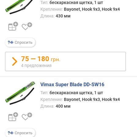
в
Тип:
бескаркасная щетка, 1 шт
л
Крепление:
Bayonet, Hook 9x3, Hook 9x4
е
Длина:
430 мм
н
и
я
Спросить
п
о
75 — 180
к
грн.
о
4 предложения
л
и
ч
Vimax Super Blade DD-SW16
е
Тип:
бескаркасная щетка, 1 шт
с
Крепление:
Bayonet, Hook 9x3, Hook 9x4
т
Длина:
400 мм
в
у
п
р
Спросить
е