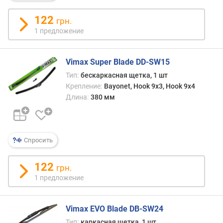
д
122
л
грн.
о
1 предложение
ж
е
н
Vimax Super Blade DD-SW15
и
Тип:
бескаркасная щетка, 1 шт
й
Крепление:
Bayonet, Hook 9x3, Hook 9x4
Длина:
380 мм
д
л
и
Спросить
н
а
о
122
грн.
с
1 предложение
н
о
в
Vimax EVO Blade DB-SW24
н
Тип:
каркасная щетка, 1 шт