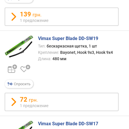
п
139
грн.
о
1 предложение
о
т
з
Vimax Super Blade DD-SW19
ы
в
Тип:
бескаркасная щетка, 1 шт
а
Крепление:
Bayonet, Hook 9x3, Hook 9x4
м
Длина:
480 мм
п
о
д
Спросить
а
т
72
грн.
е
1 предложение
д
о
б
Vimax Super Blade DD-SW17
а