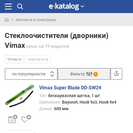
Запчасти и электрика
Искали
раньше
Стеклоочистители (дворники)
Vimax
цены
на 19 моделей
Vimax
очистить
по популярности
Фильтр
1
Сортировать
Vimax Super Blade DD-SW24
п
Тип:
бескаркасная щетка, 1 шт
о
Крепление:
Bayonet, Hook 9x3, Hook 9x4
п
Длина:
600 мм
о
п
у
л