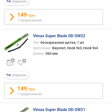
Спросить
я
р
н
149
грн.
о
1 предложение
с
т
и
Vimax Super Blade DD-SW22
Тип:
бескаркасная щетка, 1 шт
о
Крепление:
Bayonet, Hook 9x3, Hook 9x4
т
Длина:
560 мм
д
е
ш
е
в
Спросить
ы
х
149
грн.
к
1 предложение
д
о
р
Vimax Super Blade DD-SW21