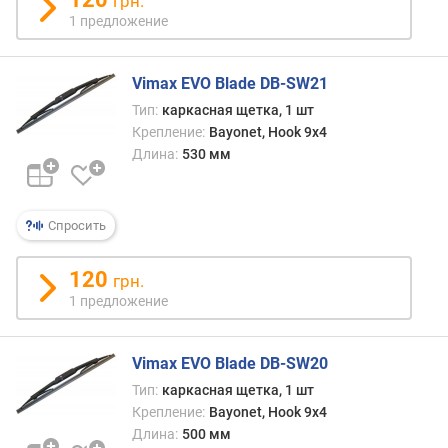
грн.
с
к
1 предложение
о
г
Vimax EVO Blade DB-SW21
о
(
Тип:
каркасная щетка, 1 шт
м
Крепление:
Bayonet, Hook 9x4
м
Длина:
530 мм
)
Спросить
120
грн.
1 предложение
Vimax EVO Blade DB-SW20
Тип:
каркасная щетка, 1 шт
Крепление:
Bayonet, Hook 9x4
Длина:
500 мм