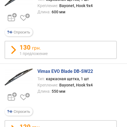
о
Крепление:
Bayonet, Hook 9x4
г
Длина:
600 мм
о
(
м
м
Спросить
)
130
грн.
д
1 предложение
л
и
н
Vimax EVO Blade DB-SW22
а
Тип:
каркасная щетка, 1 шт
п
Крепление:
Bayonet, Hook 9x4
а
с
Длина:
550 мм
с
а
ж
Спросить
и
р
120