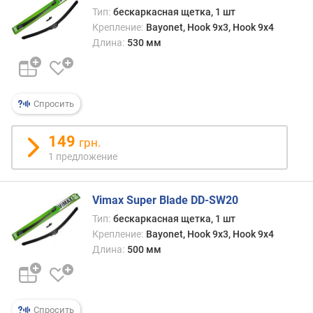
о
Тип:
бескаркасная щетка, 1 шт
г
Крепление:
Bayonet, Hook 9x3, Hook 9x4
и
Длина:
530 мм
м
о
т
д
Спросить
о
р
149
грн.
о
1 предложение
г
и
х
Vimax Super Blade DD-SW20
к
Тип:
бескаркасная щетка, 1 шт
д
е
Крепление:
Bayonet, Hook 9x3, Hook 9x4
ш
Длина:
500 мм
е
в
ы
м
Спросить