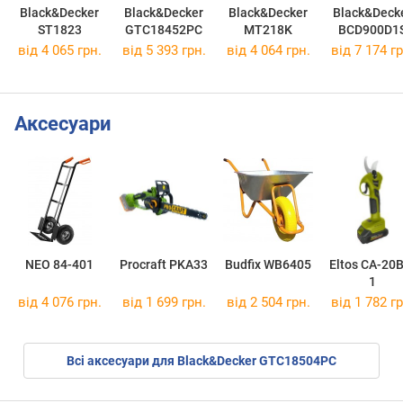
Black&Decker
Black&Decker
Black&Decker
Black&Deck
ST1823
GTC18452PC
MT218K
BCD900D1
від 4 065 грн.
від 5 393 грн.
від 4 064 грн.
від 7 174 гр
Аксесуари
NEO 84-401
Procraft PKA33
Budfix WB6405
Eltos CA-20
1
від 4 076 грн.
від 1 699 грн.
від 2 504 грн.
від 1 782 гр
Всі аксесуари для Black&Decker GTC18504PC