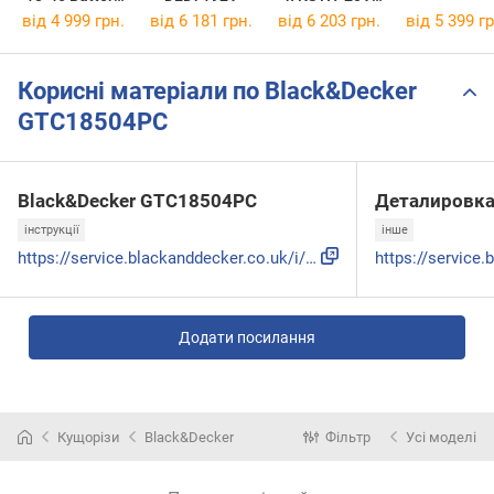
1.444-230.0
Set Max
від 4 999 грн.
від 6 181 грн.
від 6 203 грн.
від 5 399 гр
Корисні матеріали по Black&Decker
GTC18504PC
Black&Decker GTC18504PC
Деталировк
інструкції
інше
https://service.blackanddecker.co.uk/i/BLACK_DECKER/GLOBALB...
Додати посилання
Кущорізи
Black&Decker
Фільтр
Усі моделі