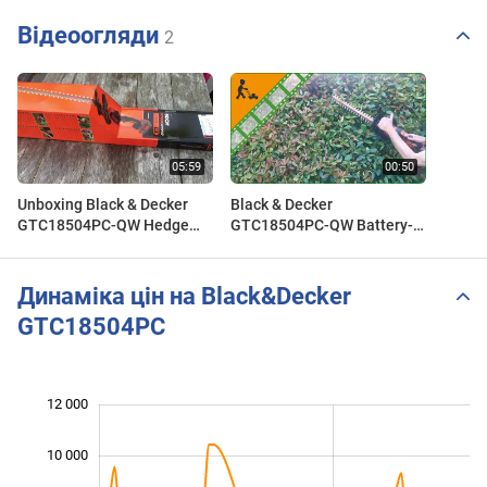
Відеоогляди
2
Unboxing Black & Decker
Black & Decker
GTC18504PC-QW Hedge
GTC18504PC-QW Battery-
trimmer
powered Hedge Trimmer,
18V - Customer's video
Динаміка цін на Black&Decker
GTC18504PC
 000
 000
 000
 000
 000
0
12 000
10 000