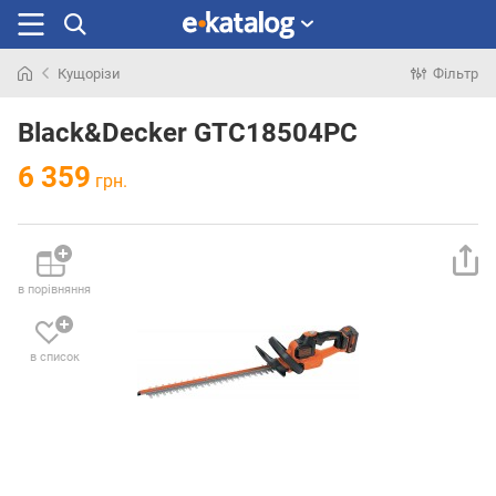
Кущорізи
Фільтр
Шукали
раніше
Black&Decker GTC18504PC
6 359
грн.
в порівняння
в список