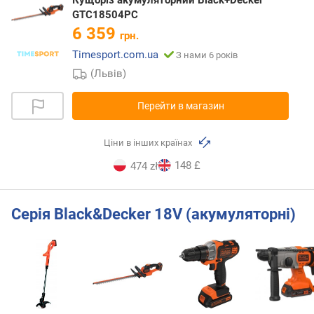
Кущоріз акумуляторний Black+Decker
GTC18504PC
6 359
грн.
Timesport.com.ua
З нами 6 років
(Львів)
Перейти в магазин
Ціни в інших країнах
148 £
474 zł
Серія Black&Decker 18V (акумуляторні)