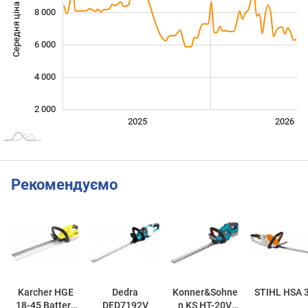
Середня ціна
8 000
10 000
6 000
4 000
2 000
2024
2027
2025
2026
L
Рекомендуємо
Karcher HGE
Dedra
Konner&Sohne
STIHL HSA 
18-45 Battery
DED7192V
n KS HT-20V