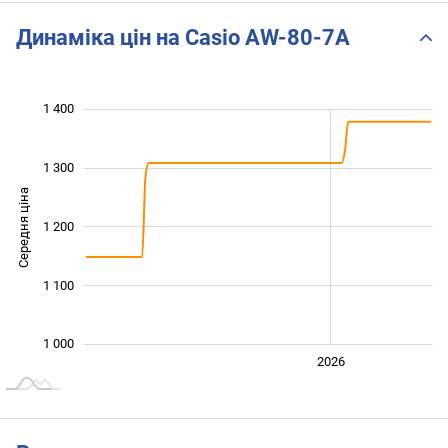
Динаміка цін на Casio AW-80-7A
1 400
 050
 150
 250
 500
900
950
800
1 300
Середня ціна
1 200
1 000
1 100
1 000
2024
2025
2028
2026
L