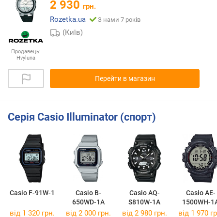
2 930
грн.
Rozetka.ua
З нами 7 років
(Київ)
Продавець:
Hvyluna
Перейти в магазин
Серія Casio Illuminator (спорт)
Casio F-91W-1
Casio B-
Casio AQ-
Casio AE-
650WD-1A
S810W-1A
1500WH-1
від 1 320 грн.
від 2 000 грн.
від 2 980 грн.
від 1 970 гр