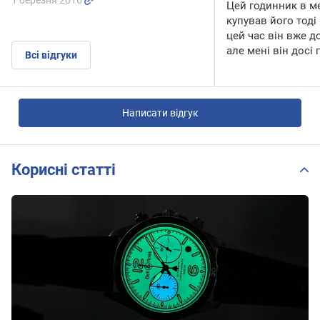
1 березня 2016
Цей годинник в ме
купував його тоді 
цей час він вже д
але мені він досі
Всі відгуки
Написати відгук
Корисні статті