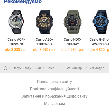
Рекомендуємо
Casio AQF-
Casio AEQ-
Casio HDC-
Casio G-Sho
102W-7B
110BW-9A
700-3A2
AW-591-2
від 3 830 грн.
від 3 590 грн.
від 2 980 грн.
від 4 820 гр
Наручні годинники
Casio
Фільтр
Усі моделі
Повна версія сайту
Політика конфіденційності
Запитання й побажання щодо сайту
Магазинам