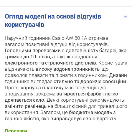
Огляд моделі на основі відгуків
користувачів
Наручний годинник Casio AW-80-1A отримав
загалом позитивні відгуки від користувачів.
Головними перевагами
є
довговічність батареї, яка
тримає до 10 років
, а також
поєднання
електронного та стрілочного дисплеїв
. Користувачі
відзначають
високу водонепроникність
, що
дозволяє плавати та пірнати з годинником.
Дизайн
годинника виглядає
стильно та дорожче своєї ціни
.
Проте,
корпус з пластику
має тенденцію до
зношування, зокрема
затирається фарба
і
легко
дряпається скло
. Деякі користувачі рекомендують
змінити ремінець
на більш якісний для тривалішого
використання. Загалом, це
бюджетна модель
з
гарною якістю
, яка
виправдовує свою вартість
.
Переваги