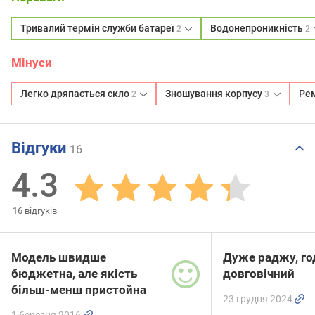
Тривалий термін служби батареї
Водонепроникність
2
2
Мінуси
Легко дряпається скло
Зношування корпусу
Рем
2
3
Відгуки
16
4.3
16
відгуків
Модель швидше
Дуже раджу, г
бюджетна, але якість
довговічний
більш-менш пристойна
23 грудня 2024