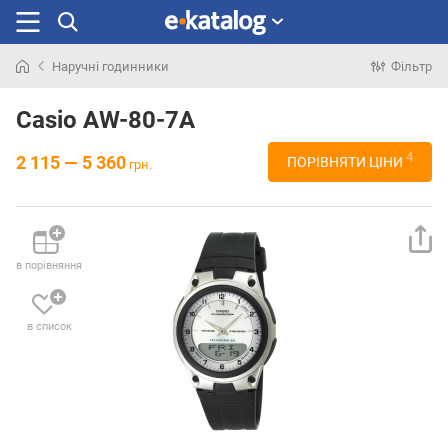
Наручні годинники
Фільтр
Шукали
раніше
Casio AW-80-7A
4
2 115 — 5 360
ПОРІВНЯТИ ЦІНИ
грн.
в порівняння
в список