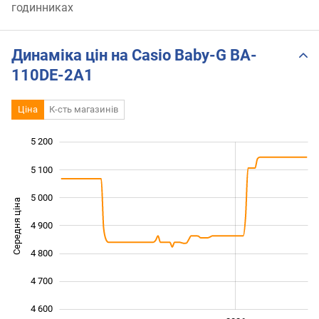
годинниках
Динаміка цін на Casio Baby-G BA-
110DE-2A1
Ціна
К-сть магазинів
5 200
 400
 500
 300
5 100
5 000
Середня ціна
4 900
4 600
4 800
4 700
4 600