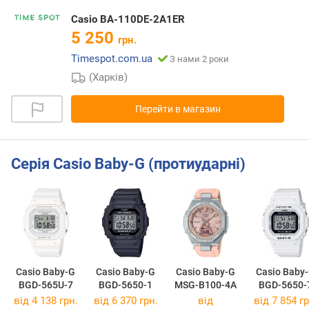
Casio BA-110DE-2A1ER
5 250
грн.
Timespot.com.ua
З нами 2 роки
(Харків)
Перейти в магазин
Серія Casio Baby-G (протиударні)
Casio Baby-G
Casio Baby-G
Casio Baby-G
Casio Baby
BGD-565U-7
BGD-5650-1
MSG-B100-4A
BGD-5650-
від 4 138 грн.
від 6 370 грн.
від
від 7 854 гр