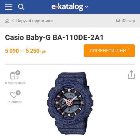
Наручні годинники
Фільтр
Шукали
раніше
Casio Baby-G BA-110DE-2A1
3
5 090 — 5 250
ПОРІВНЯТИ ЦІНИ
грн.
в порівняння
в список