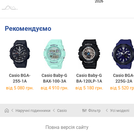
2024
2025
2028
2026
L
Рекомендуємо
Casio BGA-
Casio Baby-G
Casio Baby-G
Casio BGA
255-1A
BAX-100-3A
BA-120LP-1A
225G-2A
від 5 080 грн.
від 4 910 грн.
від 5 180 грн.
від 5 520 гр
Наручні годинники
Casio
Фільтр
Усі моделі
Повна версія сайту