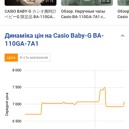
CASIO BABY-G カシオ腕時計
Обзор. Наручные часы
Обзор
ベビーG 限定品 BA-110GA-
Casio BA-110GA-7A1 с
Casio
7A2JF
хронографом
хрон
Динаміка цін на Casio Baby-G BA-
110GA-7A1
Ціна
К-сть магазинів
 800
 200
 400
 500
 500
 000
8 000
7 500
Середня ціна
7 000
6 200
6 500