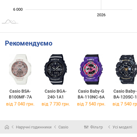
6 000
2024
2025
2028
2026
L
Рекомендуємо
Casio BSA-
Casio BGA-
Casio Baby-G
Casio Baby
B100MF-7A
240-1A1
BA-110NC-6A
BA-120SC-
від 7 040 грн.
від 7 730 грн.
від 7 540 грн.
від 7 540 гр
Наручні годинники
Casio
Фільтр
Усі моделі