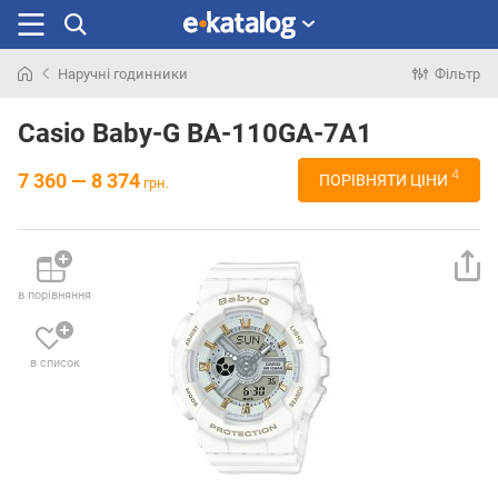
Наручні годинники
Фільтр
Шукали
раніше
Casio Baby-G BA-110GA-7A1
4
7 360 — 8 374
ПОРІВНЯТИ ЦІНИ
грн.
в порівняння
в список