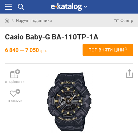
Наручні годинники
Фільтр
Шукали
раніше
Casio Baby-G BA-110TP-1A
3
6 840 — 7 050
ПОРІВНЯТИ ЦІНИ
грн.
в порівняння
в список