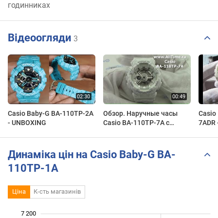
годинниках
Відеоогляди
3
Casio Baby-G BA-110TP-2A
Обзор. Наручные часы
Casio
- UNBOXING
Casio BA-110TP-7A с
7ADR 
хронографом
Revie
Динаміка цін на Casio Baby-G BA-
110TP-1A
Ціна
К-сть магазинів
7 200
 800
 000
 400