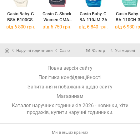
Casio Baby-G
Casio G-Shock
Casio Baby-G
Casio Baby
BSA-B100CS-
Women GMA-
BA-110JM-2A
BA-110CH-
7A
S140-4A
від 6 800 грн.
від 6 750 грн.
від 6 840 грн.
від 6 930 гр
Наручні годинники
Casio
Фільтр
Усі моделі
Повна версія сайту
Політика конфіденційності
Запитання й побажання щодо сайту
Магазинам
Каталог наручних годинників 2026 - новинки, хіти
продажів,
купити наручні годинники
.
Ми в інших країнах