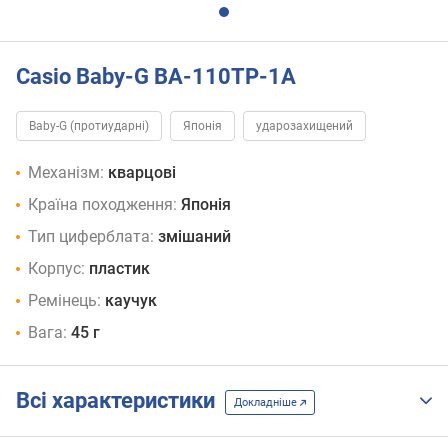
Casio Baby-G BA-110TP-1A
Baby-G (протиударні)
Японія
ударозахищений
Механізм:
кварцові
Країна походження:
Японія
Тип циферблата:
змішаний
Корпус:
пластик
Ремінець:
каучук
Вага:
45 г
Всі характеристики
Докладніше