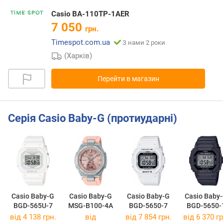
Casio BA-110TP-1AER
7 050
грн.
Timespot.com.ua
З нами 2 роки
(Харків)
Перейти в магазин
Серія Casio Baby-G (протиударні)
Casio Baby-G
Casio Baby-G
Casio Baby-G
Casio Baby
BGD-565U-7
MSG-B100-4A
BGD-5650-7
BGD-5650-
від 4 138 грн.
від
від 7 854 грн.
від 6 370 гр