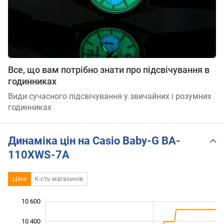
Все, що вам потрібно знати про підсвічування в
годинниках
Види сучасного підсвічування у звичайних і розумних
годинниках
Динаміка цін на Casio Baby-G BA-
110XWS-7A
Ціна
К-сть магазинів
10 600
 800
 000
 200
10 400