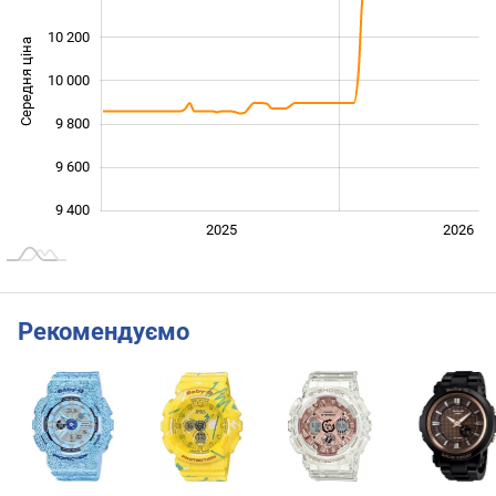
10 200
Середня ціна
10 000
10 000
9 800
9 600
9 400
2024
2027
2025
2026
L
Рекомендуємо