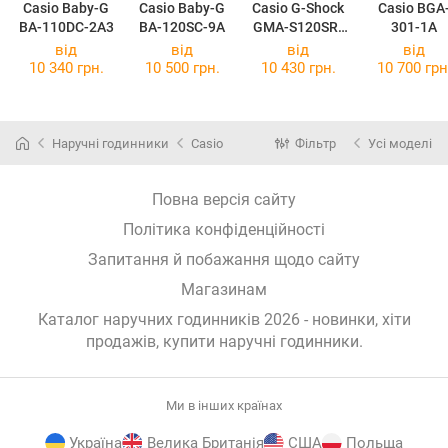
Casio Baby-G
Casio Baby-G
Casio G-Shock
Casio BGA
BA-110DC-2A3
BA-120SC-9A
GMA-S120SR-
301-1A
7A
від
від
від
від
10 340 грн.
10 500 грн.
10 430 грн.
10 700 грн
Наручні годинники
Casio
Фільтр
Усі моделі
Повна версія сайту
Політика конфіденційності
Запитання й побажання щодо сайту
Магазинам
Каталог наручних годинників 2026 - новинки, хіти
продажів,
купити наручні годинники
.
Ми в інших країнах
Україна
Велика Британія
США
Польща