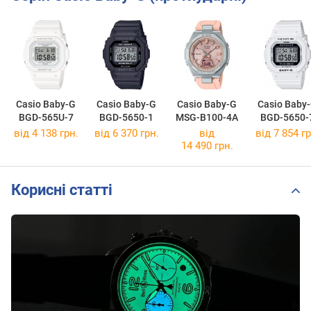
Casio Baby-G
Casio Baby-G
Casio Baby-G
Casio Baby
BGD-565U-7
BGD-5650-1
MSG-B100-4A
BGD-5650-
від 4 138 грн.
від 6 370 грн.
від
від 7 854 гр
14 490 грн.
Корисні статті