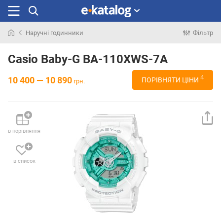
Наручні годинники
Фільтр
Шукали
раніше
Casio Baby-G BA-110XWS-7A
4
10 400 — 10 890
ПОРІВНЯТИ ЦІНИ
грн.
в порівняння
в список