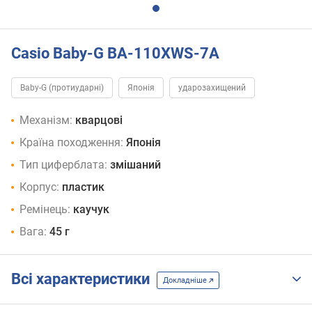
Casio Baby-G BA-110XWS-7A
Baby-G (протиударні)
Японія
ударозахищений
Механізм:
кварцові
Країна походження:
Японія
Тип циферблата:
змішаний
Корпус:
пластик
Ремінець:
каучук
Вага:
45 г
Всі характеристики
Докладніше