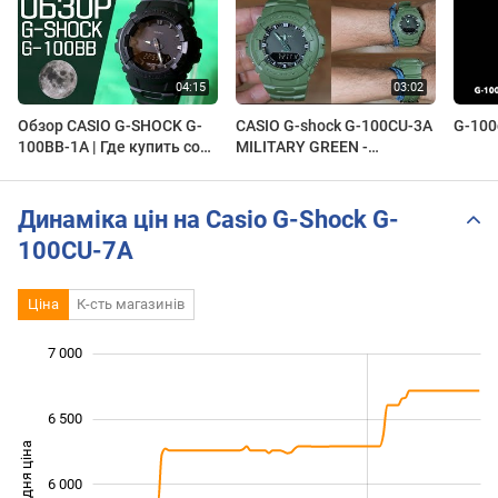
Обзор CASIO G-SHOCK G-
CASIO G-shock G-100CU-3A
G-100
100BB-1A | Где купить со
MILITARY GREEN -
скидкой
UNBOXING
Динаміка цін на Casio G-Shock G-
100CU-7A
Ціна
К-сть магазинів
 200
 400
 600
 500
 500
 000
7 000
6 500
Середня ціна
6 000
5 400