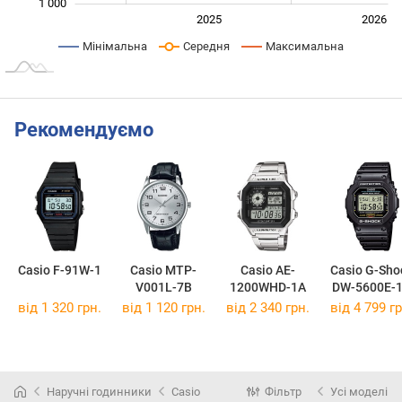
1 000
2024
2027
2025
2026
L
Мінімальна
Середня
Максимальна
Рекомендуємо
Casio F-91W-1
Casio MTP-
Casio AE-
Casio G-Sho
V001L-7B
1200WHD-1A
DW-5600E-
від 1 320 грн.
від 1 120 грн.
від 2 340 грн.
від 4 799 гр
Наручні годинники
Casio
Фільтр
Усі моделі