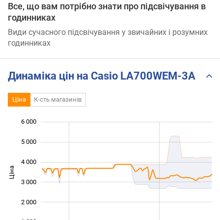
Все, що вам потрібно знати про підсвічування в
годинниках
Види сучасного підсвічування у звичайних і розумних
годинниках
Динаміка цін на Casio LA700WEM-3A
Ціна
К-сть магазинів
6 000
 000
 000
0
5 000
4 000
Ціна
1 000
3 000
2 000