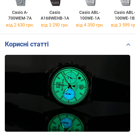
Casio A-
Casio
Casio ABL-
Casio ABL
700WEM-7A
A168WEHB-1A
100WE-1A
100WE-1B
від 2 630 грн.
від 3 290 грн.
від 4 350 грн.
від 3 599 гр
Корисні статті