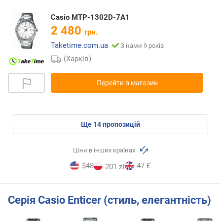
Casio MTP-1302D-7A1
2 480
грн.
Taketime.com.ua
З нами 9 років
(Харків)
Перейти в магазин
ще
14
пропозицій
Ціни в інших країнах
$48
47 £
201 zł
Серія Casio Enticer (стиль, елегантність)