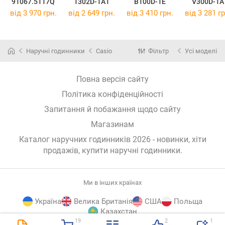
91067.5117Q
1302D-1A1
B100D-1E
V300D-1A
від 3 970 грн.
від 2 649 грн.
від 3 410 грн.
від 3 281 гр
Наручні годинники
Casio
Фільтр
Усі моделі
Повна версія сайту
Політика конфіденційності
Запитання й побажання щодо сайту
Магазинам
Каталог наручних годинників 2026 - новинки, хіти
продажів,
купити наручні годинники
.
Ми в інших країнах
Україна
Велика Британія
США
Польща
Казахстан
19
2
1