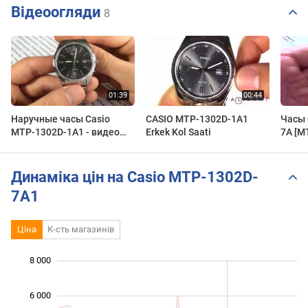
Відеоогляди
8
Наручные часы Casio
CASIO MTP-1302D-1A1
Часы 
MTP-1302D-1A1 - видео
Erkek Kol Saati
7A [M
обзор
видео
Presi
Динаміка цін на Casio MTP-1302D-
7A1
Ціна
К-сть магазинів
 000
 000
 000
 000
 000
 000
8 000
6 000