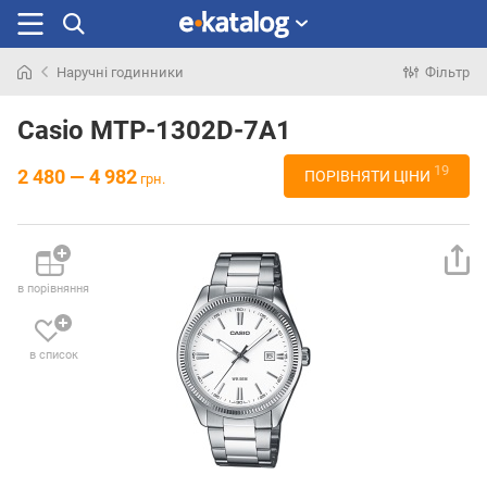
Наручні годинники
Фільтр
Шукали
раніше
Casio MTP-1302D-7A1
19
2 480 — 4 982
ПОРІВНЯТИ ЦІНИ
грн.
в порівняння
в список