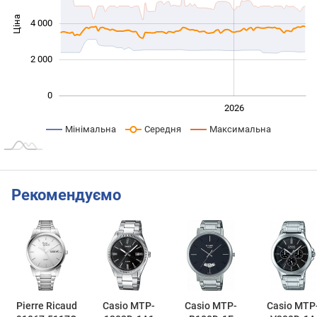
Ціна
4 000
1 000
2 000
0
2024
2025
2028
2026
L
Мінімальна
Середня
Максимальна
Рекомендуємо
Pierre Ricaud
Casio MTP-
Casio MTP-
Casio MTP