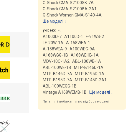
G-Shock GMA-S2100SK-7A
G-Shock GMA-S2100BA-2A1
G-Shock Women GMA-S140-4A
Ще моделі
↓
унісекс
A1000D-7
A1100D-1
F-91WS-2
LF-20W-1A
A-158WEA-1
A-158WEA-9
A100WEG-9A
A168WGG-1B
A168WEHB-1A
MDV-10C-1A2
ABL-100WE-1A
ABL-100WE-1B
MTP-B146D-1A
MTP-B146D-7A
MTP-B195D-1A
MTP-B195D-7A
MTP-B145D-2A1
ABL-100WEGG-1B
Vintage A168WEMB-1B
Ще моделі
↓
Питання і побажання по підбору моделі →