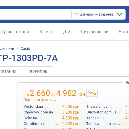
тільки наручні годинники
обутова техніка
Клімат
Дім
Дитячі товари
Авто
одинники
/
Casio
TP-1303PD-7A
АПИТАННЯ
КОРИСНЕ
Я
2 660
4 982
грн.
від
до
Порівняти ціни
→
33
Vector-d.ua
→
4 030 грн.
Thewatch.ua
→
4 
Chasovyk.com.ua
→
3 239 грн.
Origwatch.com.ua
→
3 
Deka.ua
→
4 030 грн.
Titan.ua
→
4 
Goodtime.com.ua
→
2 820 грн.
Time4you.com.ua
→
2 