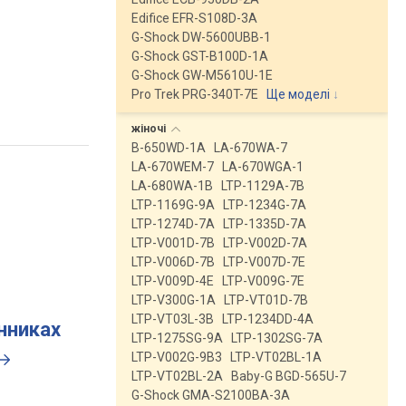
Edifice EFR-S108D-3A
G-Shock DW-5600UBB-1
G-Shock GST-B100D-1A
G-Shock GW-M5610U-1E
Pro Trek PRG-340T-7E
Ще моделі
↓
жіночі
B-650WD-1A
LA-670WA-7
LA-670WEM-7
LA-670WGA-1
LA-680WA-1B
LTP-1129A-7B
LTP-1169G-9A
LTP-1234G-7A
LTP-1274D-7A
LTP-1335D-7A
LTP-V001D-7B
LTP-V002D-7A
LTP-V006D-7B
LTP-V007D-7E
LTP-V009D-4E
LTP-V009G-7E
LTP-V300G-1A
LTP-VT01D-7B
LTP-VT03L-3B
LTP-1234DD-4A
инниках
LTP-1275SG-9A
LTP-1302SG-7A
LTP-V002G-9B3
LTP-VT02BL-1A
LTP-VT02BL-2A
Baby-G BGD-565U-7
G-Shock GMA-S2100BA-3A