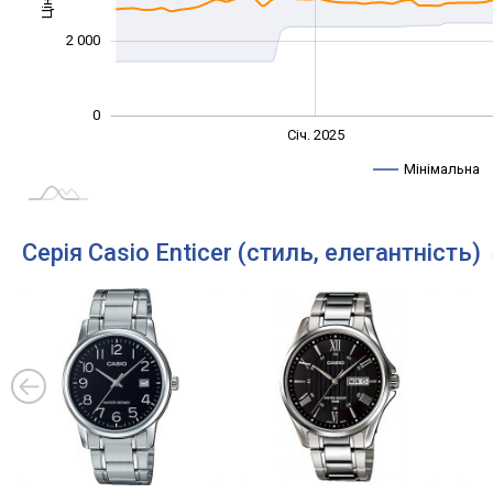
Ціна
1 000
2 000
0
Січ. 2027
Лип.
Січ. 2025
L
Мінімальна
Серія Casio Enticer (стиль, елегантність)