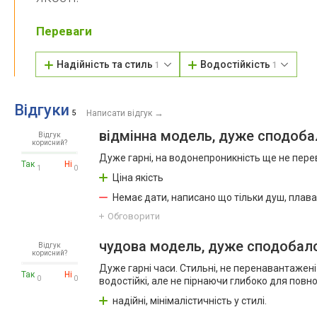
Переваги
Надійність та стиль
Водостійкість
1
1
Відгуки
→
5
Написати відгук
відмінна модель, дуже сподоб
Відгук
корисний?
Дуже гарні, на водонепроникність ще не пере
Так
Ні
1
0
Ціна якість
Немає дати, написано що тільки душ, плав
Обговорити
чудова модель, дуже сподобал
Відгук
корисний?
Дуже гарні часи. Стильні, не перенавантаже
Так
Ні
0
0
водостійкі, але не пірнаючи глибоко для повно
надійні, мінімалістичність у стилі.