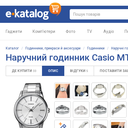
Гаджети
Комп'ютери
Фото
TV
Аудіо
П
Каталог
/
Годинники, прикраси й аксесуари
/
Годинники
/
Наручні г
Наручний годинник Casio M
ДЕ КУПИТИ
ОПИС
ВІДГУКИ
ПОСТАВИТИ З
33
5