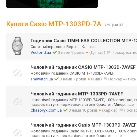
Купити Casio MTP-1303PD-7A
Усі ціни 33
→
Годинник Casio TIMELESS COLLECTION MTP-1
Скло - мінеральне; Версія - Кл
... ще
Vector-d.ua
З нами 9 років
(Дніпро)
Поскаржити
Чоловічий годинник CASIO MTP-1303D-7AVEF
Чоловічий годинник CASIO MTP-1303D-7AVEF
Thewatch.ua
З нами 7 років
(Київ)
Поскаржитись
Чоловічий годинник MTP-1303PD-7AVEF
Чоловічий годинник MTP-1303PD-7AVE
F, 100% оригінал, г
працює латунь, нержавіюча сталь браслет. Мінер
... ще
Chasovyk.com.ua
З нами 10 років
(Харків)
Поска
Чоловічий годинник Casio MTP-1303PD-7AVEF
Чоловічий годинник Casio MTP-1303PD-7AVE
F, 100% оригі
працює латунь, нержавіюча сталь браслет.
... ще