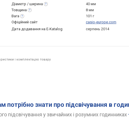
Діаметр /
ширина
40 мм
Товщина
8 мм
Вага
101 г
Офіційний сайт
casio-europe.com
Дата додавання на E-Katalog
серпень 2014
ристики і комплектацію товару
ам потрібно знати про підсвічування в год
го підсвічування у звичайних і розумних годинниках