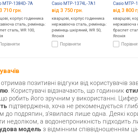
io MTP-1384D-7A
Casio MTP-1374L-7A1
Casio MTP-
3 710 грн.
від 3 750 грн.
від 3 800 г
цові, корпус годинника
кварцові, корпус годинника
кварцові, ко
авіюча сталь, ремінець:
нержавіюча сталь, ремінець:
нержавіюча с
лет сталь, WR 100,
ремінець шкіряний, WR 50,
браслет стал
ія
Японія
Японія
порівняти
порівняти
порівн
тувачів
тримав позитивні відгуки від користувачів за
илю
. Користувачі відзначають, що годинник
сти
о робить його зручним у використанні. Цифер
сть
підтверджена, хоча не рекомендується гли
м до подряпин, з'явилася лише одна. Деякі кор
ути недоліком, а водонепроникність підходить 
удова модель
з відмінним співвідношенням ці