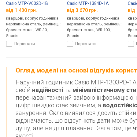
Casio MTP-V002D-1B
Casio MTP-1384D-1A
Cas
від 1 430 грн.
від 3 670 грн.
від 
кварцові, корпус годинника
кварцові, корпус годинника
квар
нержавіюча сталь, ремінець:
нержавіюча сталь, ремінець:
нерж
браслет сталь, WR 30,
браслет сталь, WR 100,
брас
Японія
Японія
Япон
порівняти
порівняти
Огляд моделі на основі відгуків корис
Наручний годинник Casio MTP-1303PD-1A о
своїй
надійності
та
мінімалістичному ст
перенавантажений зайвою інформацією, щ
цифр швидко стає звичним, а
водостійкі
занурення. Скло виявилося досить стійки
відзначають, що відсутність дати може б
душу, але не для плавання. Загалом, це
ч
якості.