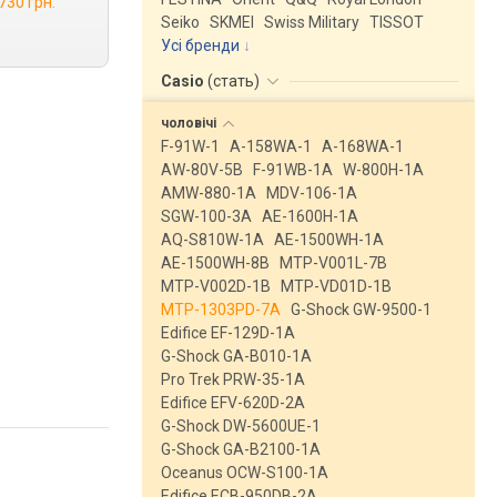
730 грн.
Seiko
SKMEI
Swiss Military
TISSOT
Усі бренди
Casio
(
стать
)
чоловічі
F-91W-1
A-158WA-1
A-168WA-1
AW-80V-5B
F-91WB-1A
W-800H-1A
AMW-880-1A
MDV-106-1A
SGW-100-3A
AE-1600H-1A
AQ-S810W-1A
AE-1500WH-1A
AE-1500WH-8B
MTP-V001L-7B
MTP-V002D-1B
MTP-VD01D-1B
MTP-1303PD-7A
G-Shock GW-9500-1
Edifice EF-129D-1A
G-Shock GA-B010-1A
Pro Trek PRW-35-1A
Edifice EFV-620D-2A
G-Shock DW-5600UE-1
G-Shock GA-B2100-1A
Oceanus OCW-S100-1A
Edifice ECB-950DB-2A