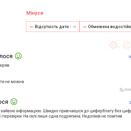
Мінуси
Відсутність дати
Обмежена водостійк
1
0
алося
9
віряв
ати не можна
ПЕРЕ
ося
ні зайвою інформацією. Швидко привчаєшся до циферблату без цифр
ї перевірки. На склі лише одна подряпина. Недоліків не помітив.