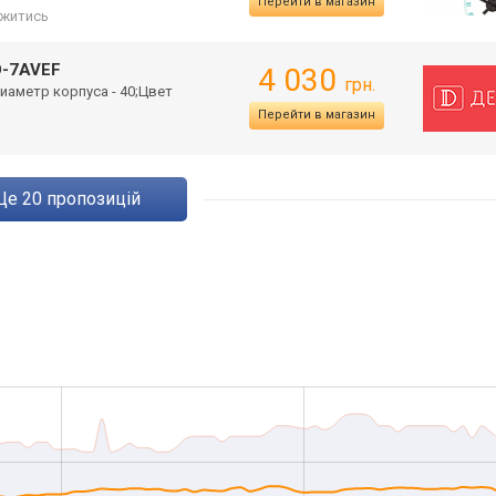
Перейти в магазин
житись
D-7AVEF
4 030
грн.
иаметр корпуса - 40;Цвет
Перейти в магазин
ще
20
пропозицій