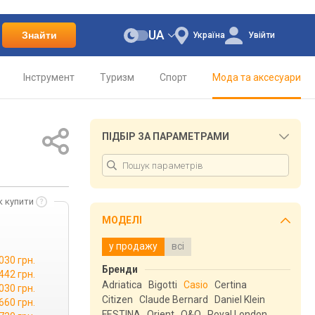
UA
Знайти
Україна
Увійти
Інструмент
Туризм
Спорт
Мода та аксесуари
ПІДБІР ЗА ПАРАМЕТРАМИ
к купити
МОДЕЛІ
у продажу
всі
030 грн.
Бренди
442 грн.
Adriatica
Bigotti
Casio
Certina
030 грн.
Citizen
Claude Bernard
Daniel Klein
660 грн.
FESTINA
Orient
Q&Q
Royal London