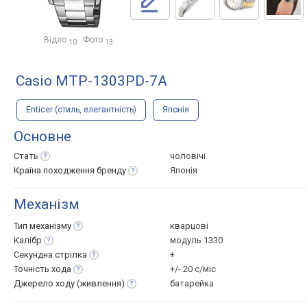
Відео
Фото
10
13
Casio MTP-1303PD-7A
Enticer (стиль, елегантність)
Японія
Основне
Стать
чоловічі
Країна походження
бренду
Японія
Механізм
Тип
механізму
кварцові
Калібр
модуль 1330
Секундна
стрілка
+
Точність
хода
+/- 20 с/міс
Джерело ходу
(живлення)
батарейка