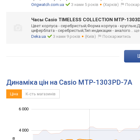
Origwatch.com.ua
З нами 5 років
(Харків)
Поскар
Часы Casio TIMELESS COLLECTION MTP-1303
Цвет корпуса - серебристый;Фор
ма корпуса - круглые;Д
циферблата - серебристый;Тип индикации - аналого
... ще
Deka.ua
З нами 9 років
(Київ)
Поскаржитись
Динаміка цін на Casio MTP-1303PD-7A
Ціна
К-сть магазинів
6 000
-2 000
-1 000
-4 000
1 000
3 000
8 000
4 000