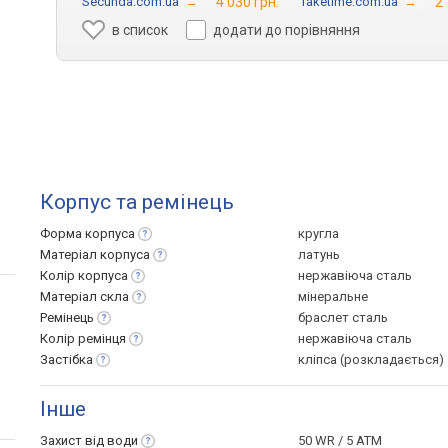
Secunda.com.ua
→
4 030 грн.
Taketime.com.ua
→
2 
в список
додати до порівняння
Корпус та ремінець
Форма
корпуса
кругла
Матеріал
корпуса
латунь
Колір
корпуса
нержавіюча сталь
Матеріал
скла
мінеральне
Ремінець
браслет сталь
Колір
ремінця
нержавіюча сталь
Застібка
кліпса (розкладається)
Інше
Захист від
води
50 WR / 5 ATM