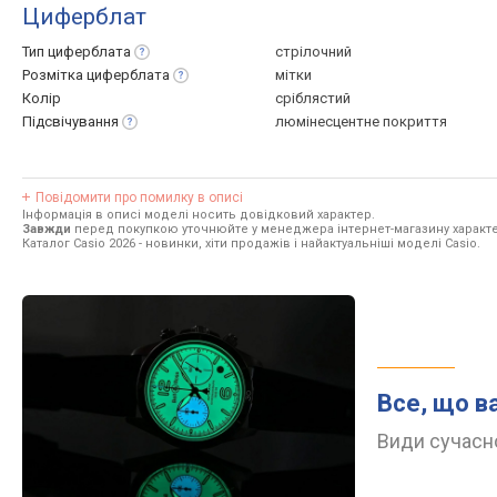
Циферблат
Тип
циферблата
стрілочний
Розмітка
циферблата
мітки
Колір
сріблястий
Підсвічування
люмінесцентне покриття
Повідомити про помилку в описі
Інформація в описі моделі носить довідковий характер.
Завжди
перед покупкою уточнюйте у менеджера інтернет-магазину характе
Каталог Casio 2026
- новинки, хіти продажів і найактуальніші моделі Casio.
Все, що в
Види сучасно