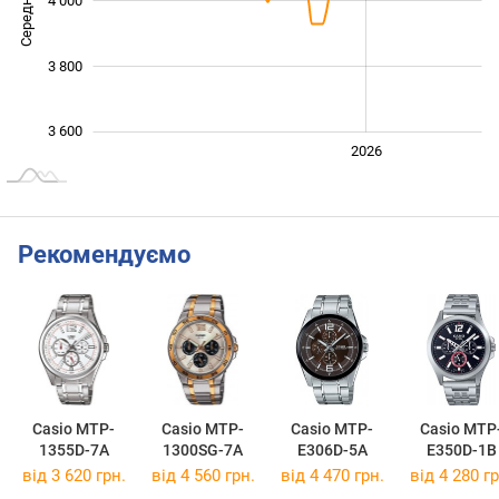
Середня ціна
4 000
3 700
3 800
3 600
2024
2025
2028
2026
L
Рекомендуємо
Casio MTP-
Casio MTP-
Casio MTP-
Casio MTP
1355D-7A
1300SG-7A
E306D-5A
E350D-1B
від 3 620 грн.
від 4 560 грн.
від 4 470 грн.
від 4 280 гр