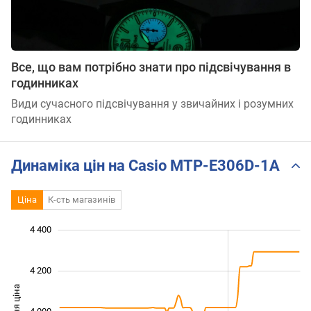
Все, що вам потрібно знати про підсвічування в
годинниках
Види сучасного підсвічування у звичайних і розумних
годинниках
Динаміка цін на Casio MTP-E306D-1A
Ціна
К-сть магазинів
 500
 700
 900
 600
 400
 200
4 400
4 200