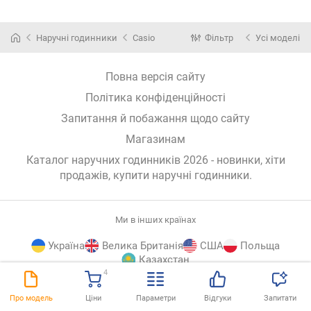
Наручні годинники
Casio
Фільтр
Усі моделі
Повна версія сайту
Політика конфіденційності
Запитання й побажання щодо сайту
Магазинам
Каталог наручних годинників 2026 - новинки, хіти
продажів,
купити наручні годинники
.
Ми в інших країнах
Україна
Велика Британія
США
Польща
Казахстан
4
E-
© E-Katalog, 2026
ВГОРУ
Про модель
Ціни
Параметри
Відгуки
Запитати
Katalog