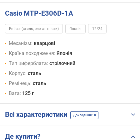
Casio MTP-E306D-1A
Enticer (стиль, елегантність)
Японія
12/24
Механізм:
кварцові
Країна походження:
Японія
Тип циферблата:
стрілочний
Корпус:
сталь
Ремінець:
сталь
Вага:
125 г
Всі характеристики
Докладніше
Де купити?