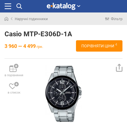
Наручні годинники
Фільтр
Шукали
раніше
Casio MTP-E306D-1A
4
3 960 — 4 499
ПОРІВНЯТИ ЦІНИ
грн.
в порівняння
в список