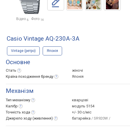
Відео
Фото
6
14
Casio Vintage AQ-230A-3A
Vintage (ретро)
Японія
Основне
Стать
жіночі
Країна походження
бренду
Японія
Механізм
Тип
механізму
кварцові
Калібр
модуль 5154
Точність
хода
+/- 30 с/міс
Джерело ходу
(живлення)
батарейка
/ SR920W /