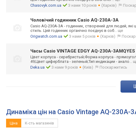
Chasovyk.com.ua
З нами 10 років
(Харків)
Поска
Чоловічий годинник Casio AQ-230A-3A
Casio AQ-230A-3A - годинник, створений для людей, які 
стиль. Цей годинник органічно поєднує в соб
... ще
Origwatch.com.ua
З нами 5 років
(Харків)
Поскар
Часы Casio VINTAGE EDGY AQ-230A-3AMQYES
Цвет корпуса - серебристый;Фор
ма корпуса - прямоуго
49;Цвет циферблата - зеленый;Тип индикации - анало
... 
Deka.ua
З нами 9 років
(Київ)
Поскаржитись
Динаміка цін на Casio Vintage AQ-230A-3
Ціна
К-сть магазинів