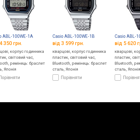
o ABL-100WE-1A
Casio ABL-100WE-1B
Casio ABL-
4 350 грн.
від 3 599 грн.
від 5 620 г
цові, корпус годинника
кварцові, корпус годинника
кварцові, ко
тик, світовий час,
пластик, світовий час,
пластик, сві
tooth, ремінець: браслет
Bluetooth, ремінець: браслет
Bluetooth, ре
ь, Японія
сталь, Японія
сталь, Японі
порівняти
порівняти
порівн