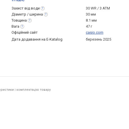
Захист від
води
30 WR / 3 ATM
Діаметр /
ширина
30 мм
Товщина
8.1 мм
Вага
47 г
Офіційний сайт
casio.com
Дата додавання на E-Katalog
березень 2025
ристики і комплектацію товару