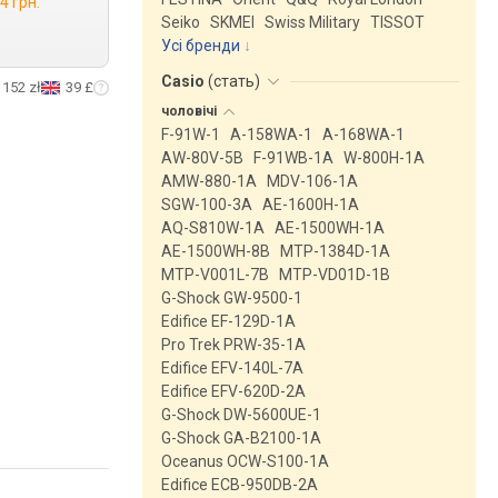
4 грн.
Seiko
SKMEI
Swiss Military
TISSOT
Усі бренди
Casio
(
стать
)
152 zł
39 £
чоловічі
F-91W-1
A-158WA-1
A-168WA-1
AW-80V-5B
F-91WB-1A
W-800H-1A
AMW-880-1A
MDV-106-1A
SGW-100-3A
AE-1600H-1A
AQ-S810W-1A
AE-1500WH-1A
AE-1500WH-8B
MTP-1384D-1A
MTP-V001L-7B
MTP-VD01D-1B
G-Shock GW-9500-1
Edifice EF-129D-1A
Pro Trek PRW-35-1A
Edifice EFV-140L-7A
Edifice EFV-620D-2A
G-Shock DW-5600UE-1
G-Shock GA-B2100-1A
Oceanus OCW-S100-1A
Edifice ECB-950DB-2A