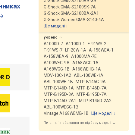
G-Shock GMA-S2100BA-3A
инниках
G-Shock GMA-S2100SK-7A
G-Shock GMA-S2100BA-2A1
G-Shock Women GMA-S140-4A
Ще моделі
↓
унісекс
A1000D-7
A1100D-1
F-91WS-2
F-91WS-7
LF-20W-1A
A-158WEA-1
A-158WEA-9
A1000MA-7E
A100WEG-9A
A168WGG-1A
A168WGG-1B
A168WEHB-1A
MDV-10C-1A2
ABL-100WE-1A
ABL-100WE-1B
MTP-B145G-9A
MTP-B146D-1A
MTP-B146D-7A
MTP-B195D-3A
MTP-B195D-7A
MTP-B145D-2A1
MTP-B145D-2A2
ABL-100WEGG-1B
Vintage A168WEMB-1B
Ще моделі
↓
Питання і побажання по підбору моделі →