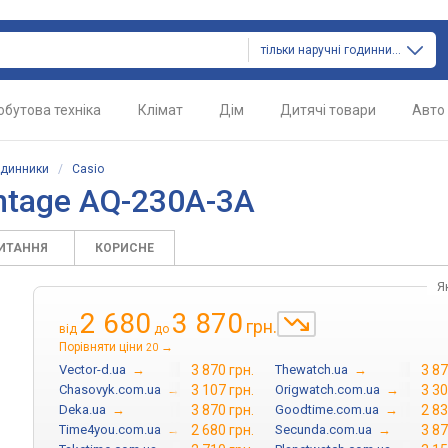
тільки наручні годинники
обутова техніка
Клімат
Дім
Дитячі товари
Авто
одинники
/
Casio
ntage AQ-230A-3A
ПИТАННЯ
КОРИСНЕ
Я
2 680
3 870
грн.
від
до
Порівняти ціни
→
20
Vector-d.ua
→
3 870 грн.
Thewatch.ua
→
3 87
Chasovyk.com.ua
→
3 107 грн.
Origwatch.com.ua
→
3 30
Deka.ua
→
3 870 грн.
Goodtime.com.ua
→
2 83
Time4you.com.ua
→
2 680 грн.
Secunda.com.ua
→
3 87