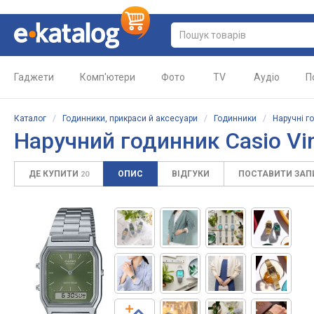
Гаджети
Комп'ютери
Фото
TV
Аудіо
П
Каталог
/
Годинники, прикраси й аксесуари
/
Годинники
/
Наручні г
Наручний годинник Casio Vi
ДЕ КУПИТИ
ОПИС
ВІДГУКИ
ПОСТАВИТИ ЗА
20