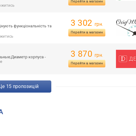
Перейти в магазин
ржитись
3 302
грн.
цінують функціональніст
ь та
Перейти в магазин
житись
3 870
грн.
льные;Д
иаметр корпуса -
ще
Перейти в магазин
ще
15
пропозицій
A