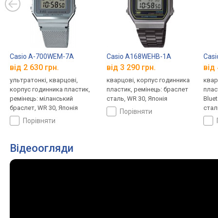
Casio A-700WEM-7A
Casio A168WEHB-1A
Casi
від 2 630 грн.
від 3 290 грн.
від 
ультратонкі, кварцові,
кварцові, корпус годинника
квар
корпус годинника пластик,
пластик, ремінець: браслет
плас
ремінець: міланський
сталь, WR 30, Японія
Blue
браслет, WR 30, Японія
стал
порівняти
порівняти
Відеоогляди