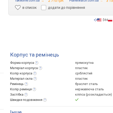
Taketime.com.ua
→
2 710 грн.
Planetwatch.com.ua
→
3 15
в список
додати до порівняння
$84
Корпус та ремінець
Форма
корпуса
прямокутна
Матеріал
корпуса
пластик
Колір
корпуса
сріблястий
Матеріал
скла
пластик
Ремінець
браслет сталь
Колір
ремінця
нержавіюча сталь
Застібка
кліпса (розкладається)
Швидке
подовження
Інше