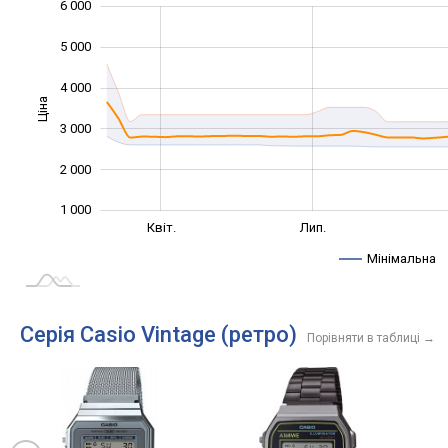
6 000
-1 000
7 000
0
5 000
4 000
Ціна
1 000
3 000
2 000
1 000
Січ. 2025
Жовт.
Квіт.
Лип.
L
Мінімальна
Серія Casio Vintage (ретро)
Порівняти в таблиці
→