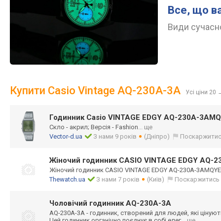
Все, що в
Види сучасно
Купити Casio Vintage AQ-230A-3A
Усі ціни 20
Годинник Casio VINTAGE EDGY AQ-230A-3AM
Скло - акрил; Версія - Fashion
... ще
Vector-d.ua
З нами 9 років
(Дніпро)
Поскаржити
Жіночий годинник CASIO VINTAGE EDGY AQ-
Жіночий годинник CASIO VINTAGE EDGY AQ-230A-3AMQY
Thewatch.ua
З нами 7 років
(Київ)
Поскаржитись
Чоловічий годинник AQ-230A-3A
AQ-230A-3A - годинник, створений для людей, які ціную
Цей годинник органічно поєднує в собі елег
... ще