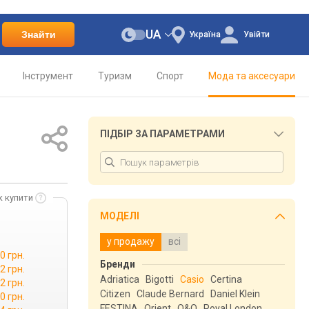
UA
Знайти
Україна
Увійти
Інструмент
Туризм
Спорт
Мода та аксесуари
ПІДБІР ЗА ПАРАМЕТРАМИ
к купити
МОДЕЛІ
у продажу
всі
0 грн.
Бренди
2 грн.
Adriatica
Bigotti
Casio
Certina
2 грн.
Citizen
Claude Bernard
Daniel Klein
0 грн.
FESTINA
Orient
Q&Q
Royal London