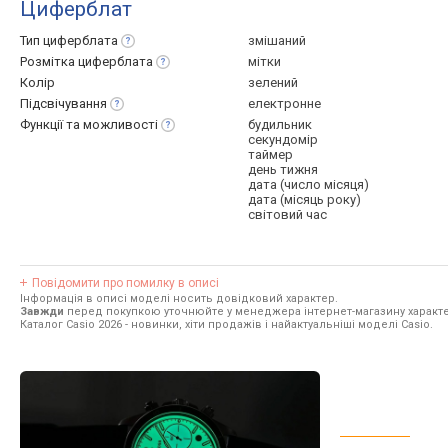
Циферблат
Тип
циферблата
змішаний
Розмітка
циферблата
мітки
Колір
зелений
Підсвічування
електронне
Функції та
можливості
будильник
секундомір
таймер
день тижня
дата (число місяця)
дата (місяць року)
світовий час
Повідомити про помилку в описі
Інформація в описі моделі носить довідковий характер.
Завжди
перед покупкою уточнюйте у менеджера інтернет-магазину характе
Каталог Casio 2026
- новинки, хіти продажів і найактуальніші моделі Casio.