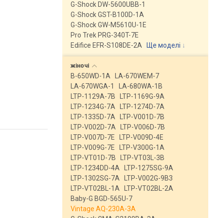
G-Shock DW-5600UBB-1
G-Shock GST-B100D-1A
G-Shock GW-M5610U-1E
Pro Trek PRG-340T-7E
Edifice EFR-S108DE-2A
Ще моделі
↓
жіночі
B-650WD-1A
LA-670WEM-7
LA-670WGA-1
LA-680WA-1B
LTP-1129A-7B
LTP-1169G-9A
LTP-1234G-7A
LTP-1274D-7A
LTP-1335D-7A
LTP-V001D-7B
LTP-V002D-7A
LTP-V006D-7B
LTP-V007D-7E
LTP-V009D-4E
LTP-V009G-7E
LTP-V300G-1A
LTP-VT01D-7B
LTP-VT03L-3B
LTP-1234DD-4A
LTP-1275SG-9A
LTP-1302SG-7A
LTP-V002G-9B3
LTP-VT02BL-1A
LTP-VT02BL-2A
Baby-G BGD-565U-7
Vintage AQ-230A-3A