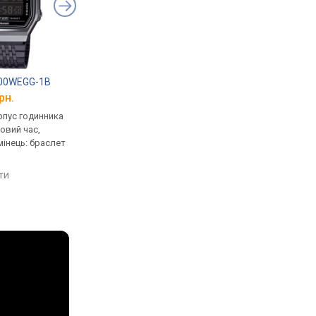
100WEGG-1B
Casio Vintage A168WEMB-1B
Casio Vintage A-16
рн.
від 3 650 грн.
від 2 590 грн.
рпус годинника
кварцові, корпус годинника
кварцові, корпус го
товий час,
пластик, ремінець:
пластик, ремінець: б
мінець: браслет
міланський браслет, WR 30,
сталь, WR 30, Японія
я
Японія
порівняти
яти
порівняти