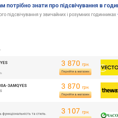
ам потрібно знати про підсвічування в год
го підсвічування у звичайних і розумних годинниках
→
3 870
QYES
грн.
Перейти в магазин
сь
3 870
230A-3AMQYES
грн.
ES
Перейти в магазин
3 107
грн.
ть функціональніст
ь та стиль.