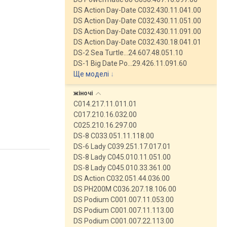
DS Action Day-Date C032.430.11.041.00
DS Action Day-Date C032.430.11.051.00
DS Action Day-Date C032.430.11.091.00
DS Action Day-Date C032.430.18.041.01
DS-2 Sea Turtle…24.607.48.051.10
DS-1 Big Date Po…29.426.11.091.60
Ще моделі
↓
жіночі
C014.217.11.011.01
C017.210.16.032.00
C025.210.16.297.00
DS-8 C033.051.11.118.00
DS-6 Lady C039.251.17.017.01
DS-8 Lady C045.010.11.051.00
DS-8 Lady C045.010.33.361.00
DS Action C032.051.44.036.00
DS PH200M C036.207.18.106.00
DS Podium C001.007.11.053.00
DS Podium C001.007.11.113.00
DS Podium C001.007.22.113.00