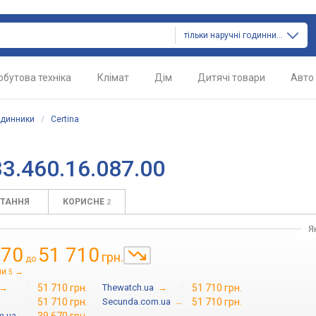
тільки наручні годинники
обутова техніка
Клімат
Дім
Дитячі товари
Авто
одинники
/
Certina
3.460.16.087.00
ИТАННЯ
КОРИСНЕ
2
Я
670
51 710
грн.
до
ни
→
5
→
51 710 грн.
Thewatch.ua
→
51 710 грн.
51 710 грн.
Secunda.com.ua
→
51 710 грн.
m.ua
→