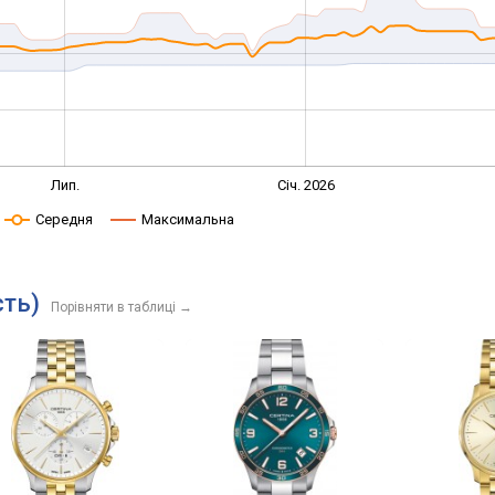
Лип.
Січ. 2026
Середня
Максимальна
сть)
Порівняти в таблиці
→