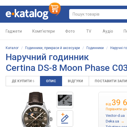
Гаджети
Комп'ютери
Фото
TV
Аудіо
П
Каталог
/
Годинники, прикраси й аксесуари
/
Годинники
/
Наручні г
Наручний годинник
Certina DS-8 Moon Phase C03
ДЕ КУПИТИ
ОПИС
ВІДГУКИ
ПОСТАВИТИ ЗАП
5
39 
від
Порівняти ці
Vector-d.ua
Deka.ua
→
Taketime.co