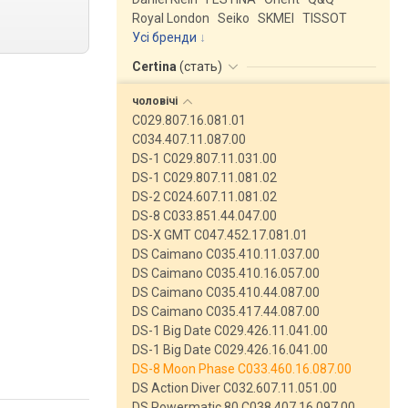
Royal London
Seiko
SKMEI
TISSOT
Усі бренди
Certina
(
стать
)
чоловічі
C029.807.16.081.01
C034.407.11.087.00
DS-1 C029.807.11.031.00
DS-1 C029.807.11.081.02
DS-2 C024.607.11.081.02
DS-8 C033.851.44.047.00
DS-X GMT C047.452.17.081.01
DS Caimano C035.410.11.037.00
DS Caimano C035.410.16.057.00
DS Caimano C035.410.44.087.00
DS Caimano C035.417.44.087.00
DS-1 Big Date C029.426.11.041.00
DS-1 Big Date C029.426.16.041.00
DS-8 Moon Phase C033.460.16.087.00
DS Action Diver C032.607.11.051.00
DS Powermatic 80 C038.407.16.097.00