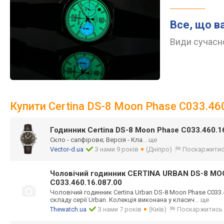
Все, що в
Види сучасно
Купити Certina DS-8 Moon Phase C033.46
Годинник Certina DS-8 Moon Phase C033.460.1
Скло - сапфірове; Версія - Кла
... ще
Vector-d.ua
З нами 9 років
(Дніпро)
Поскаржити
Чоловічий годинник CERTINA URBAN DS-8 M
C033.460.16.087.00
Чоловічий годинник Certina Urban DS-8 Moon Phase C033.
складу серії Urban. Колекція виконана у класич
... ще
Thewatch.ua
З нами 7 років
(Київ)
Поскаржитись