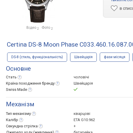
в спис
Відео
Фото
2
2
Certina DS-8 Moon Phase C033.460.16.087.0
DS-8 (стиль, функціональність)
Швейцарія
фази місяця
Основне
Стать
чоловічі
Країна походження
бренду
Швейцарія
Swiss
Made
Механізм
Тип
механізму
кварцові
Калібр
ETA G10.962
Секундна
стрілка
+
Джерело ходу
(живлення)
батарейка