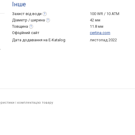
Інше
Захист від
води
100 WR / 10 ATM
Діаметр /
ширина
42 мм
Товщина
11.8 мм
Офіційний сайт
certina.com
Дата додавання на E-Katalog
листопад 2022
-
ристики і комплектацію товару
.