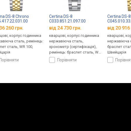
ina DS-8 Chrono
Certina DS-8
Certina DS-8
.417.22.031.00
C033.851.21.097.00
C045.010.33
36 260 грн.
від 24 730 грн.
від 20 916 
цові, корпус годинника
кварцові, корпус годинника
кварцові, ко
авіюча сталь, ремінець:
нержавіюча сталь,
нержавіюча с
лет сталь, WR 100,
хронометр (сертифікація),
браслет стал
царія
ремінець: браслет сталь, WR
Швейцарія
100, Швейцарія
порівняти
порівняти
порівн