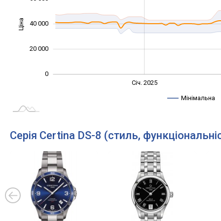
Ціна
40 000
10 000
20 000
0
Січ. 2027
Лип.
Січ. 2025
L
Мінімальна
Серія Certina DS-8 (стиль, функціональні