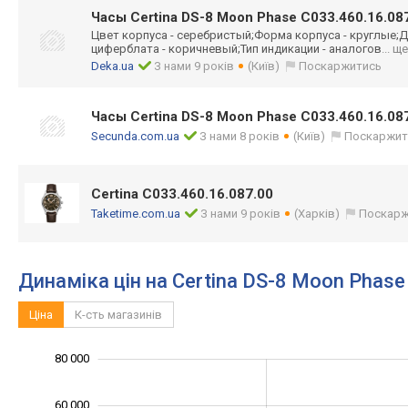
Часы Certina DS-8 Moon Phase C033.460.16.08
Цвет корпуса - серебристый;Фор
ма корпуса - круглые;Д
циферблата - коричневый;Тип индикации - аналогов
... ще
Deka.ua
З нами 9 років
(Київ)
Поскаржитись
Часы Certina DS-8 Moon Phase C033.460.16.08
Secunda.com.ua
З нами 8 років
(Київ)
Поскаржит
Certina C033.460.16.087.00
Taketime.com.ua
З нами 9 років
(Харків)
Поскарж
Динаміка цін на Certina DS-8 Moon Phase
Ціна
К-сть магазинів
100 000
-10 000
-20 000
-40 000
10 000
80 000
60 000