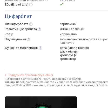
EOL (End of
Life)
Циферблат
Тип
циферблата
стрілочний
Розмітка
циферблата
мітки + арабські
Колір
коричневий
Підсвічування
люмінесцентне покриття
/ super
luminova /
Функції та
можливості
дата (число місяця)
фази місяця
хронограф
хронометр
Повідомити про помилку в описі
Інформація в описі моделі носить довідковий характер.
Завжди
перед покупкою уточнюйте у менеджера інтернет-магазину характе
Каталог Certina 2026
- новинки, хіти продажів і найактуальніші моделі Certina