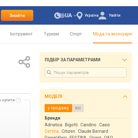
UA
Знайти
Україна
Увійти
Інструмент
Туризм
Спорт
Мода та аксесуари
ПІДБІР ЗА ПАРАМЕТРАМИ
МОДЕЛІ
к купити
у продажу
всі
Бренди
Adriatica
Bigotti
Candino
Casio
Certina
Citizen
Claude Bernard
Daniel Klein
FESTINA
Orient
Q&Q