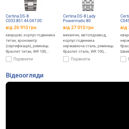
Certina DS-8
Certina DS-8 Lady
Cert
C033.851.44.047.00
Powermatic 80
C045
C033.207.11.053.00
від 26 910 грн.
від 27 010 грн.
від 
кварцові, корпус годинника
механічні, автопідзавод,
квар
титан, хронометр
корпус годинника
нерж
(сертифікація), ремінець:
нержавіюча сталь, ремінець:
брас
браслет титан, WR 100,
браслет сталь, WR 100,
Швей
Швейцарія
Швейцарія
порівняти
порівняти
Відеоогляди