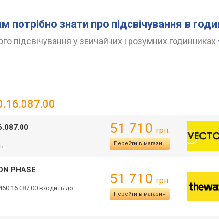
ам потрібно знати про підсвічування в год
го підсвічування у звичайних і розумних годинниках
0.16.087.00
51 710
6.087.00
грн.
Перейти в магазин
сь
OON PHASE
51 710
грн.
460.16.087
.00 входить до
Перейти в магазин