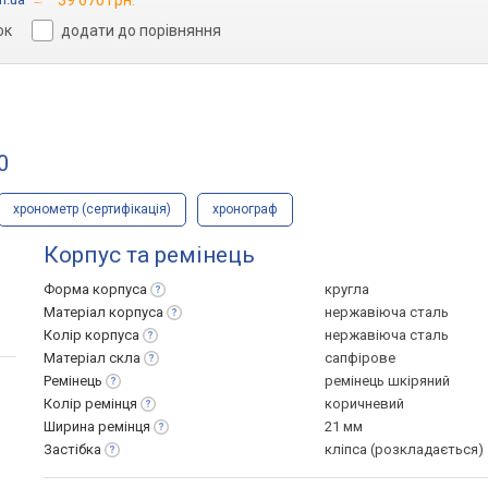
39 670 грн.
ок
додати до порівняння
0
хронометр (сертифікація)
хронограф
Корпус та ремінець
Форма
корпуса
кругла
Матеріал
корпуса
нержавіюча сталь
Колір
корпуса
нержавіюча сталь
Матеріал
скла
сапфірове
Ремінець
ремінець шкіряний
Колір
ремінця
коричневий
Ширина
ремінця
21 мм
Застібка
кліпса (розкладається)