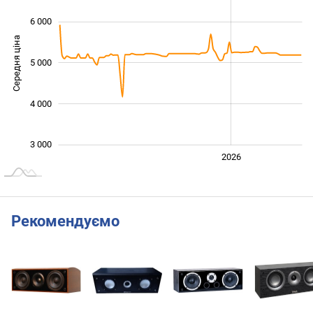
6 000
Середня ціна
5 000
3 000
4 000
3 000
2024
2025
2028
2026
L
Рекомендуємо