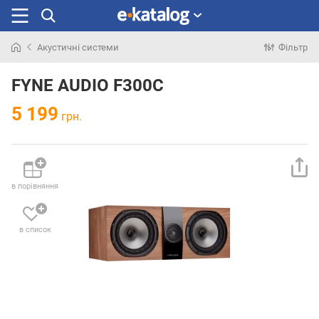
Акустичні системи
Фільтр
Шукали
раніше
FYNE AUDIO F300C
5 199
грн.
в порівняння
в список