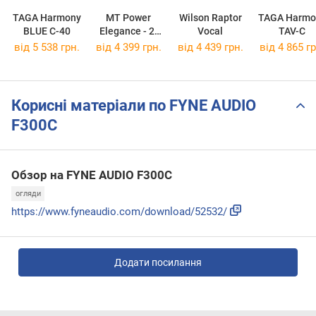
TAGA Harmony
MT Power
Wilson Raptor
TAGA Harmo
BLUE C-40
Elegance - 2.
Vocal
TAV-C
Center
від 5 538 грн.
від 4 399 грн.
від 4 439 грн.
від 4 865 гр
Корисні матеріали по FYNE AUDIO
F300C
Обзор на FYNE AUDIO F300C
огляди
https://www.fyneaudio.com/download/52532/
Додати посилання