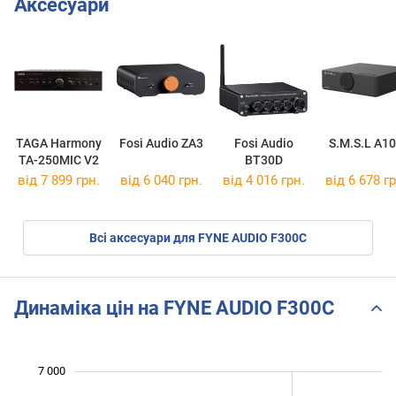
Аксесуари
TAGA Harmony
Fosi Audio ZA3
Fosi Audio
S.M.S.L A1
TA-250MIC V2
BT30D
від 7 899 грн.
від 6 040 грн.
від 4 016 грн.
від 6 678 гр
Всі аксесуари для FYNE AUDIO F300C
Динаміка цін на FYNE AUDIO F300C
 000
 500
 500
 500
 000
 000
7 000