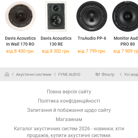
Davis Acoustics
Davis Acoustics
TruAudio PP-6
Monitor Aud
In Wall 170 RO
130 RE
PRO 80
від 8 430 грн.
від 8 302 грн.
від 7 799 грн.
від 7 909 гр
Акустичні системи
FYNE AUDIO
Фільтр
Усі мод
Повна версія сайту
Політика конфіденційності
Запитання й побажання щодо сайту
Магазинам
Каталог акустичних систем 2026 - новинки, хіти
продажів,
купити акустичні системи
.