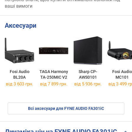
ваші вимоги
Аксесуари
Fosi Audio
TAGA Harmony
Sharp CP-
Fosi Audio
BL20A
TA-250MIC V2
AWS0101
MC101
від 3 603 грн.
від 7 899 грн.
від 5 936 грн.
від 3 499 гр
Всі аксесуари для FYNE AUDIO FA301iC
Динаміка цін на FYNE AUDIO FA301iC