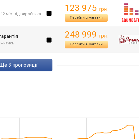
123 975
грн.
 12 міс. від виробника
Перейти в магазин
248 999
грн.
гарантія
ржитись
Перейти в магазин
ще
3
пропозиції