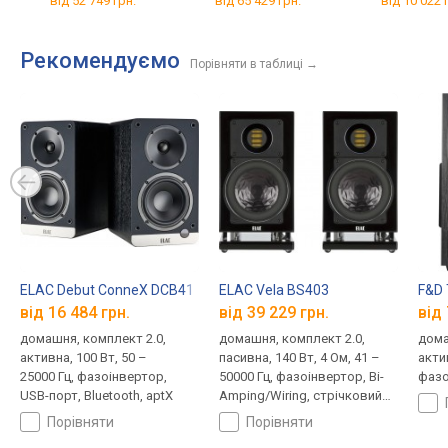
від 52 749 грн.
від 65 429 грн.
від 10 022 
Рекомендуємо
Порівняти в таблиці
→
ELAC Debut ConneX DCB41
ELAC Vela BS403
F&D 
від 16 484 грн.
від 39 229 грн.
від 
домашня, комплект 2.0,
домашня, комплект 2.0,
дома
активна, 100 Вт, 50 –
пасивна, 140 Вт, 4 Ом, 41 –
актив
25000 Гц, фазоінвертор,
50000 Гц, фазоінвертор, Bi-
фазо
USB-порт, Bluetooth, aptX
Amping/Wiring, стрічковий
випромінювач
порівняти
порівняти