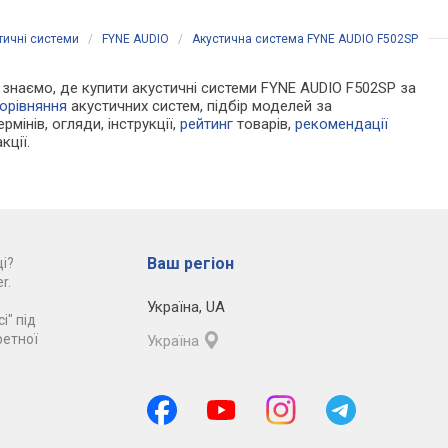
тичні системи
/
FYNE AUDIO
/
Акустична система FYNE AUDIO F502SP
Ми знаємо, де купити акустичні системи FYNE AUDIO F502SP за
орівняння
акустичних систем, підбір моделей за
рмінів, огляди, інструкції,
рейтинг
товарів,
рекомендації
кції.
Ваш регіон
і?
r.
Україна
,
UA
і" під
ретної
Україна