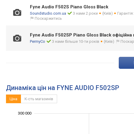
Fyne Audio F502S Piano Gloss Black
Soundstudio.com.ua
З нами 2 роки
(Київ)
Гарантія:
Поскаржитись
Fyne Audio F502SP Piano Gloss Black офіційна 
PermyCo
З нами більше 10-ти років
(Київ)
Поска
Динаміка цін на FYNE AUDIO F502SP
Ціна
К-сть магазинів
120 000
140 000
160 000
180 000
350 000
100 000
50 000
300 000