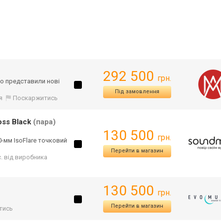
292 500
грн.
io представили нові
Під замовлення
я
Поскаржитись
oss Black
(пара)
130 500
грн.
0-мм IsoFlare точковий
Перейти в магазин
с. від виробника
130 500
грн.
Перейти в магазин
тись