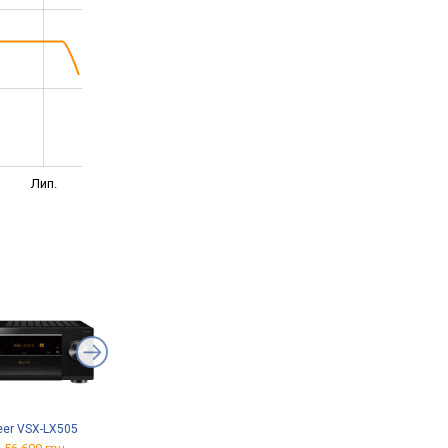
Лип.
eer VSX-LX505
ELAC Varro RS700
ELAC Varro DS1000