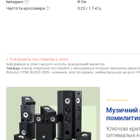
Імпеданс
8 Ом
Частота
кросовера
0.25 / 1.7 кГц
Повідомити про помилку в описі
Інформація в описі моделі носить довідковий характер.
Завжди
перед покупкою уточнюйте у менеджера інтернет-магазину характе
Каталог FYNE AUDIO 2026
- новинки, хіти продажів і найактуальніші моделі F
Музичний 
помилити
Ключові крит
оптимальні к