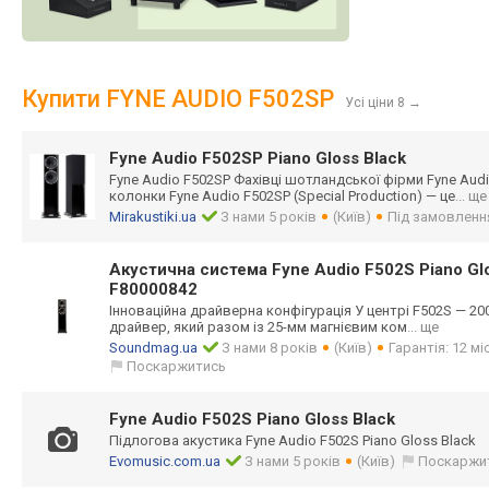
Купити FYNE AUDIO F502SP
Усі ціни 8
→
Fyne Audio F502SP Piano Gloss Black
Fyne Audio F502SP Фахівці шотландської фірми Fyne Aud
колонки Fyne Audio F502SP (Special Production) — це
... ще
Mirakustiki.ua
З нами 5 років
(Київ)
Під замовленн
Акустична система Fyne Audio F502S Piano Gl
F80000842
Інноваційна драйверна конфігурація У центрі F502S — 20
драйвер, який разом із 25-мм магнієвим ком
... ще
Soundmag.ua
З нами 8 років
(Київ)
Гарантія: 12 мі
Поскаржитись
Fyne Audio F502S Piano Gloss Black
Підлогова акустика Fyne Audio F502S Piano Gloss Black
Evomusic.com.ua
З нами 5 років
(Київ)
Поскаржи