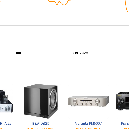
Лип.
Січ. 2026
HTA-25
B&W DB2D
Marantz PM6007
Pion