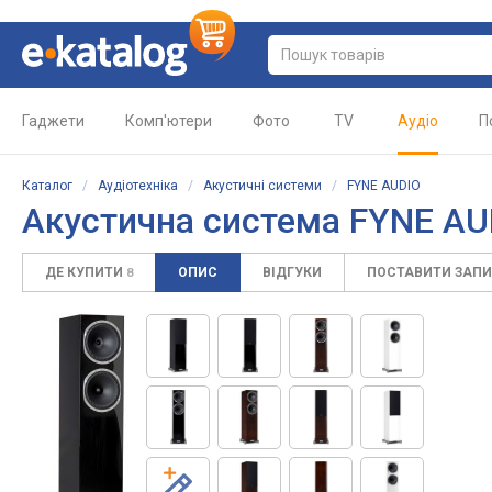
Гаджети
Комп'ютери
Фото
TV
Аудіо
П
Каталог
/
Аудіотехніка
/
Акустичні системи
/
FYNE AUDIO
Акустична система FYNE AU
ДЕ КУПИТИ
ОПИС
ВІДГУКИ
ПОСТАВИТИ ЗАП
8