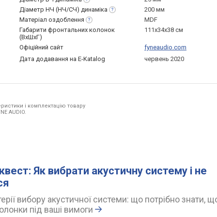
Діаметр НЧ (НЧ/СЧ)
динаміка
200 мм
Матеріал
оздоблення
MDF
Габарити фронтальних колонок
111x34x38 см
(ВхШхГ)
Офіційний сайт
fyneaudio.com
Дата додавання на E-Katalog
червень 2020
ристики і комплектацію товару
YNE AUDIO.
квест: Як вибрати акустичну систему і не
ся
ерії вибору акустичної системи: що потрібно знати, щ
олонки під ваші вимоги