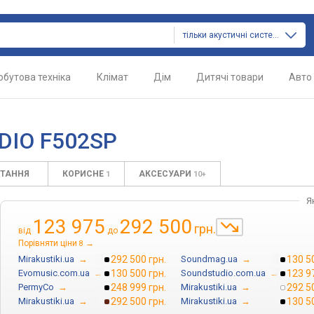
тільки акустичні системи
обутова техніка
Клімат
Дім
Дитячі товари
Авто
DIO F502SP
ИТАННЯ
КОРИСНЕ
АКСЕСУАРИ
1
10+
Я
123 975
292 500
грн.
від
до
Порівняти ціни
→
8
Mirakustiki.ua
→
292 500 грн.
Soundmag.ua
→
130 5
Evomusic.com.ua
→
130 500 грн.
Soundstudio.com.ua
→
123 9
PermyCo
→
248 999 грн.
Mirakustiki.ua
→
292 5
Mirakustiki.ua
→
292 500 грн.
Mirakustiki.ua
→
130 5