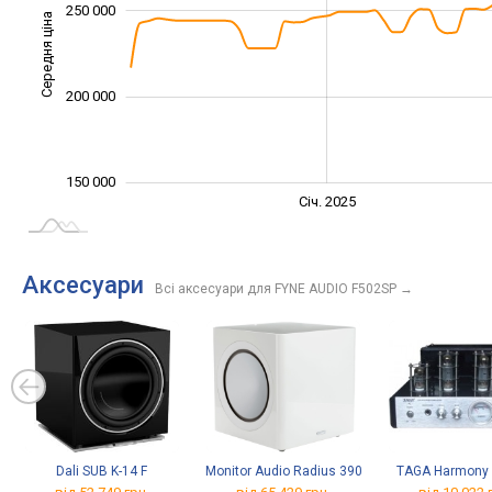
250 000
Середня ціна
160 000
200 000
150 000
Січ. 2027
Лип.
Січ. 2025
L
Аксесуари
Всі аксесуари для FYNE AUDIO F502SP
→
Dali SUB K-14 F
Monitor Audio Radius 390
TAGA Harmony 