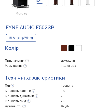
Фото
15
FYNE AUDIO F502SP
Bi-Amping/Wiring
Колір
Призначення
домашня
Розміщення
підлогова
Технічні характеристики
Тип
пасивна
Кількість
каналів
1.0
Кількість
динаміків
2
Кількість
смуг
2.5
Чутливість
92 дБ