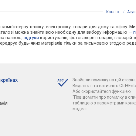
Каталог
/
Акус
 і комп'ютерну техніку, електроніку, товари для дому та офісу. 
каталозі можна знайти всю необхідну для вибору інформацію —
п
 за назвою,
відгуки
користувачів, фотогалереї товарів, глосарій те
Передрук будь-яких матеріалів тільки за письмовою згодою реда
 країнах
Знайшли помилку на цій сторінц
Виділіть її та натисніть Ctrl+Ente
Або скористайтеся функцією
"Повідомити про помилку в опис
анія
таблицею з параметрами конк
моделі.