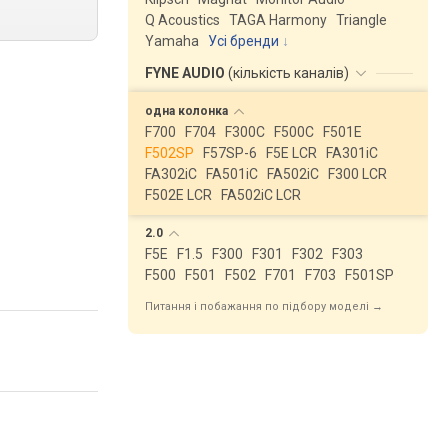
Q Acoustics
TAGA Harmony
Triangle
Yamaha
Усі бренди
FYNE AUDIO
(
кількість каналів
)
одна
колонка
F700
F704
F300C
F500C
F501E
F502SP
F57SP-6
F5E LCR
FA301iC
FA302iC
FA501iC
FA502iC
F300 LCR
F502E LCR
FA502iC LCR
2.0
F5E
F1.5
F300
F301
F302
F303
F500
F501
F502
F701
F703
F501SP
Питання і побажання по підбору моделі →