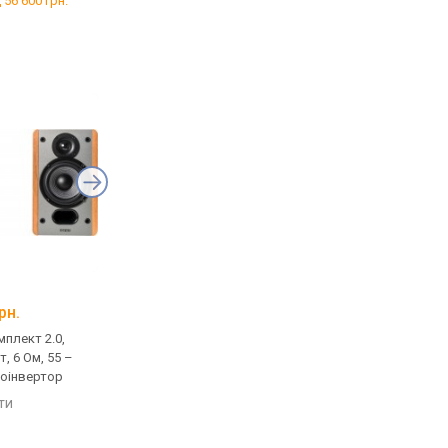
 56 600 грн.
від 74 499 грн.
від 108 499 грн.
Klipsch R-50PM
JBL 4329P
рн.
від 26 899 грн.
від 111 499 грн.
плект 2.0,
домашня, комплект 2.0,
моніторна, комплект 
т, 6 Ом, 55 –
активна, 120 Вт, 55 –
активна, 600 Вт, 28 –
зоінвертор
20000 Гц, фазоінвертор,
25000 Гц, фазоінверт
USB-порт, Bluetooth
USB-порт, Bluetooth, 
яти
порівняти
порівняти