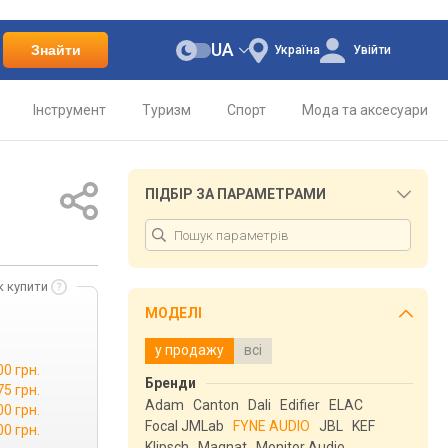
UA
Знайти
Україна
Увійти
Інструмент
Туризм
Спорт
Мода та аксесуари
ПІДБІР ЗА ПАРАМЕТРАМИ
к купити
МОДЕЛІ
у продажу
всі
00 грн.
Бренди
75 грн.
Adam
Canton
Dali
Edifier
ELAC
00 грн.
Focal JMLab
FYNE AUDIO
JBL
KEF
00 грн.
Klipsch
Magnat
Monitor Audio