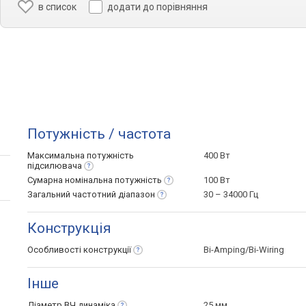
в список
додати до порівняння
Потужність / частота
Максимальна потужність
400 Вт
підсилювача
Сумарна номінальна
потужність
100 Вт
Загальний частотний
діапазон
30 – 34000 Гц
Конструкція
Особливості
конструкції
Bi-Amping/Bi-Wiring
Інше
Діаметр ВЧ
динаміка
25 мм