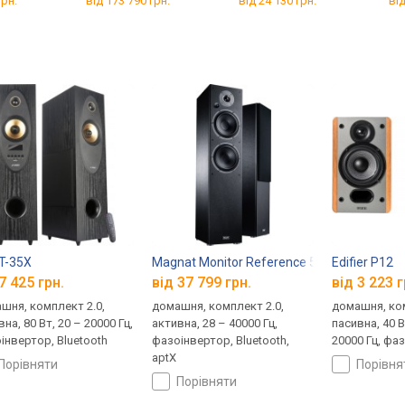
грн.
від 173 790 грн.
від 24 130 грн.
від
T-35X
Magnat Monitor Reference 5A
Edifier P12
7 425 грн.
від 37 799 грн.
від 3 223 г
шня, комплект 2.0,
домашня, комплект 2.0,
домашня, ком
на, 80 Вт, 20 – 20000 Гц,
активна, 28 – 40000 Гц,
пасивна, 40 В
інвертор, Bluetooth
фазоінвертор, Bluetooth,
20000 Гц, фа
aptX
порівняти
порівн
порівняти