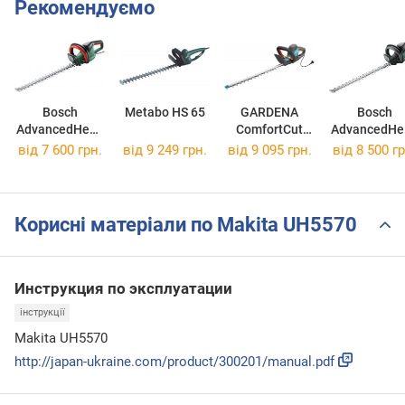
Рекомендуємо
Bosch
Metabo HS 65
GARDENA
Bosch
AdvancedHedg
ComfortCut
AdvancedHe
eCut 65
600/55 9834-
eCut 70
від 7 600 грн.
від 9 249 грн.
від 9 095 грн.
від 8 500 гр
06008C0801
20
06008C090
Корисні матеріали по Makita UH5570
Инструкция по эксплуатации
інструкції
Makita UH5570
http://japan-ukraine.com/product/300201/manual.pdf