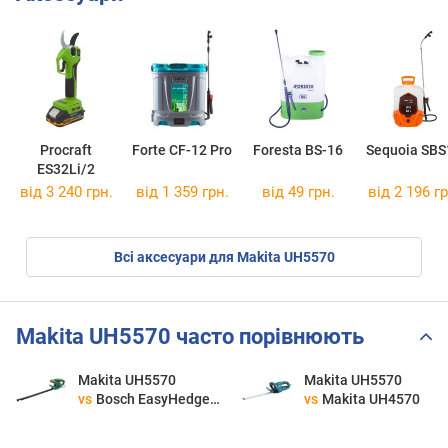
Procraft
Forte CF-12 Pro
Foresta BS-16
Sequoia SBS
ES32Li/2
від 3 240 грн.
від 1 359 грн.
від 49 грн.
від 2 196 гр
Всі аксесуари для Makita UH5570
Makita UH5570 часто порівнюють
Makita UH5570
Makita UH5570
vs
Bosch EasyHedgeCut 55 0600847C02
vs
Makita UH4570