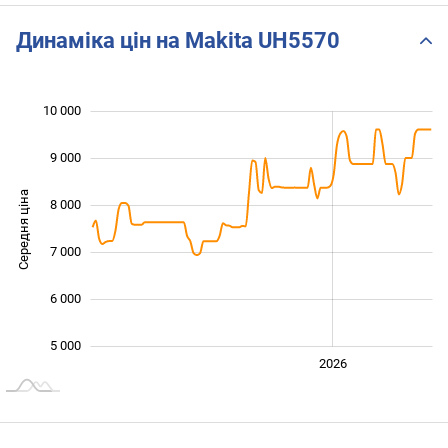
Динаміка цін на Makita UH5570
10 000
 000
 000
 000
9 000
Середня ціна
8 000
10 000
7 000
6 000
5 000
2024
2025
2028
2026
L