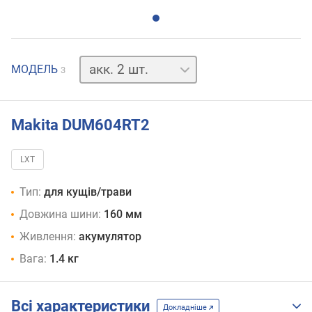
акк.
МОДЕЛЬ
3
1
шт.
акк.
відсутній
Makita DUM604RT2
LXT
Тип:
для кущів/трави
Довжина шини:
160 мм
Живлення:
акумулятор
Вага:
1.4 кг
Всі характеристики
Докладніше