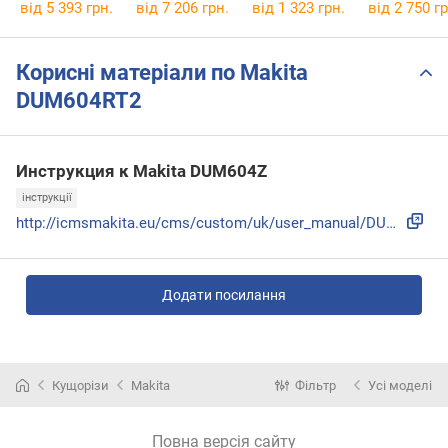
Pole 18
SmartLine Plus
45 0600847
від 5 393 грн.
від 7 206 грн.
від 1 323 грн.
від 2 750 гр
06008B3101
Корисні матеріали по Makita
DUM604RT2
Инструкция к Makita DUM604Z
інструкції
http://icmsmakita.eu/cms/custom/uk/user_manual/DUM604_88555...
Додати посилання
Кущорізи
Makita
Фільтр
Усі моделі
Повна версія сайту