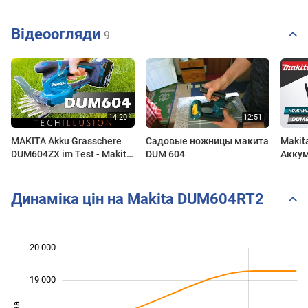
Відеоогляди
9
MAKITA Akku Grasschere
Садовые ножницы макита
Maki
DUM604ZX im Test - Makita
DUM 604
Акку
Akku Grasschere DUM604 -
ножни
Review
удале
трудн
Динаміка цін на Makita DUM604RT2
20 000
 000
 000
 000
19 000