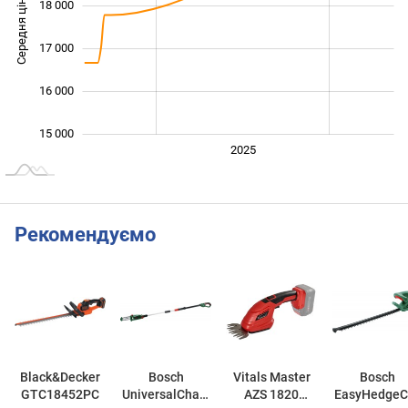
Середня ціна
18 000
15 000
17 000
16 000
15 000
2024
2026
2027
2025
L
Рекомендуємо
Black&Decker
Bosch
Vitals Master
Bosch
GTC18452PC
UniversalChain
AZS 1820
EasyHedgeC