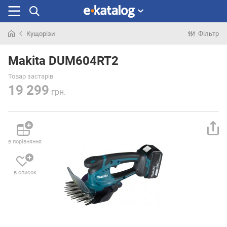
Кущорізи
Фільтр
Шукали
раніше
Makita DUM604RT2
Товар застарів
19 299
грн.
в порівняння
в список