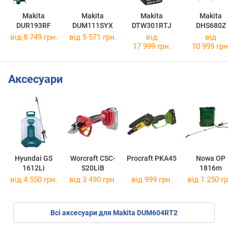
Makita
Makita
Makita
Makita
DUR193RF
DUM111SYX
DTW301RTJ
DHS680Z
від 8 749 грн.
від 5 571 грн.
від
від
17 999 грн.
10 999 грн
Аксесуари
Hyundai GS
Worcraft CSC-
Procraft PKA45
Nowa OP
1612Li
S20LiB
1816m
від 4 550 грн.
від 3 490 грн.
від 999 грн.
від 1 250 гр
Всі аксесуари для Makita DUM604RT2