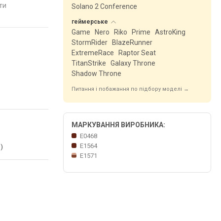
сткості
висоти, жорсткості
висоти, жорсткості
яти
порівняти
порівняти
Solano 2 Conference
геймерське
Game
Nero
Riko
Prime
AstroKing
StormRider
BlazeRunner
ExtremeRace
Raptor Seat
TitanStrike
Galaxy Throne
Shadow Throne
Питання і побажання по підбору моделі →
МАРКУВАННЯ ВИРОБНИКА:
E0468
E1564
)
E1571