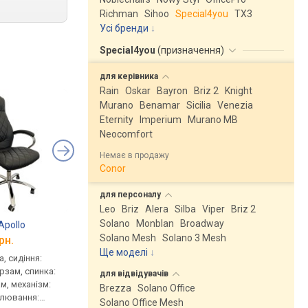
Richman
Sihoo
Special4you
ТX3
Усі бренди
Special4you
(
призначення
)
для
керівника
Rain
Oskar
Bayron
Briz 2
Knight
Murano
Benamar
Sicilia
Venezia
Eternity
Imperium
Murano MB
Neocomfort
Немає в продажу
Conor
для
персоналу
Leo
Briz
Alera
Silba
Viper
Briz 2
Solano
Monblan
Broadway
Apollo
AMF Marseille Chrome
Rondi Verona PL
Solano Mesh
Solano 3 Mesh
рн.
від 7 168 грн.
від 7 176 грн.
Ще моделі
↓
, сидіння:
для керівника, сидіння:
для керівника, сидінн
ірзам, спинка:
48x49 см, шкірзам, спинка:
53x48 см, шкірзам, сп
для
відвідувачів
м, механізм:
70 см, шкірзам, механізм:
73 см, шкірзам, механ
Brezza
Solano Office
улювання:
хитання, регулювання:
хитання, регулюванн
Solano Office Mesh