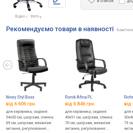
в список
до
Відео
Фото
1
9
Рекомендуємо товари в наявності
Комп'ютер
Nowy Styl Boss
Rondi Afina PL
Rich
від 6 606 грн.
від 6 846 грн.
від 
для керівника, сидіння:
для керівника, сидіння:
для 
54x50 см, шкірзам, спинка:
49x51 см, шкірзам, спинка:
50x4
69 см, шкірзам, механізм:
70 см, шкірзам, механізм:
73 с
хитання, регулювання:
хитання, регулювання:
хита