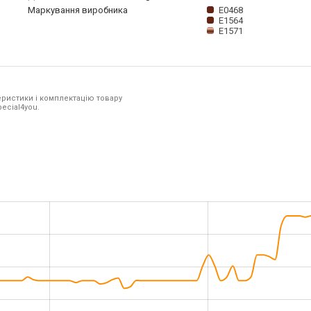
Маркування виробника
E0468
E1564
E1571
ристики і комплектацію товару
pecial4you.