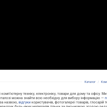
Каталог
/
Комп
 і комп'ютерну техніку, електроніку, товари для дому та офісу. М
каталозі можна знайти всю необхідну для вибору інформацію —
п
 за назвою,
відгуки
користувачів, фотогалереї товарів, глосарій те
Передрук будь-яких матеріалів тільки за письмовою згодою реда