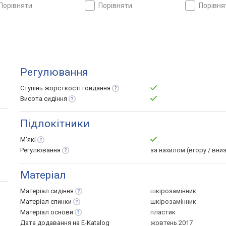
ти, жорсткості
регулювання: висоти,
висоти, жор
порівняти
порівняти
порівн
жорсткості
Регулювання
Ступінь жорсткості
гойдання
Висота
сидіння
Підлокітники
М'які
Регулювання
за нахилом (вгору / вниз
Матеріал
Матеріал
сидіння
шкірозамінник
Матеріал
спинки
шкірозамінник
Матеріал
основи
пластик
Дата додавання на E-Katalog
жовтень 2017