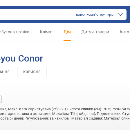
тільки комп'ютерні крісла
обутова техніка
Клімат
Дім
Дитячі товари
Авто
4you Conor
ТАННЯ
КОРИСНЕ
ка; Макс. вага користувача (кг): 120; Висота спинки (см): 70.5; Розміри си
снова: хрестовина з роликами; Механізм: Tilt (гойдання); Підлокітники; Сту
сота сидіння; Регулювання: за нахилом; Матеріал сидіння: Матеріал спин