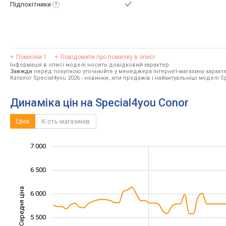
Підлокітники
Помилки
1
Повідомити про помилку в описі
Інформація в описі моделі носить довідковий характер.
Завжди
перед покупкою уточнюйте у менеджера інтернет-магазину характе
Каталог Special4you 2026
- новинки, хіти продажів і найактуальніші моделі S
Динаміка цін на Special4you Conor
Ціна
К-сть магазинів
7 000
3 500
4 000
7 500
6 500
Середня ціна
6 000
4 500
5 500