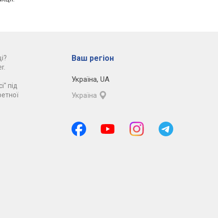
Ваш регіон
і?
r.
Україна
,
UA
і" під
ретної
Україна