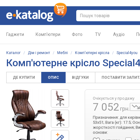
Гаджети
Комп'ютери
Фото
TV
Аудіо
П
Каталог
/
Дім і ремонт
/
Меблі
/
Комп'ютерні крісла
/
Special4you
Комп'ютерне крісло Special
ДЕ КУПИТИ
ОПИС
ВІДГУКИ
ПОСТАВИТИ ЗАПИ
Очікується у продажу
7 052
грн.
Призначення: для керівни
53x51; Вага (кг): 17.5; О
жорсткості гойдання; Ви
основи: