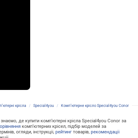
'ютерні крісла
/
Special4you
/
Комп'ютерне крісло Special4you Conor
и знаємо, де купити комп'ютерні крісла Special4you Conor за
орівняння
комп'ютерних крісел, підбір моделей за
рмінів, огляди, інструкції,
рейтинг
товарів,
рекомендації
кції.