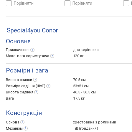
висоти, жорсткості
висоти, жорсткості
висо
порівняти
порівняти
Special4you Conor
Основне
Призначення
для керівника
Макс. вага
користувача
120 кг
Розміри і вага
Висота
спинки
70.5 см
Розміри сидіння
(ШхГ)
53x51 см
Висота
сидіння
46.5 - 56.5 см
Вага
17.5 кг
Конструкція
Основа
хрестовина з роликами
Механізм
Tilt (гойдання)