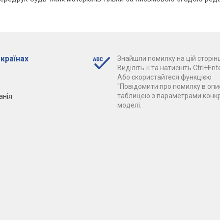
 країнах
Знайшли помилку на цій сторінц
Виділіть її та натисніть Ctrl+Ente
Або скористайтеся функцією
"Повідомити про помилку в опис
анія
таблицею з параметрами конк
моделі.