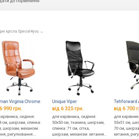
дати до порівняння
ні крісла Special4you
→
man Virginia Chrome
Unique Viper
Tehforward 
6 990 грн.
від 6 325 грн.
від 6 700 г
керівника, сидіння:
для керівника, сидіння:
для керівника
8 см, шкірзам, спинка:
50x50 см, тканина, шкірзам,
55x51 см, шк
м, шкірзам, механізм:
спинка: 71 см, сітка,
70 см, шкірза
ння, регулювання:
шкірзам, механізм: хитання,
хитання, рег