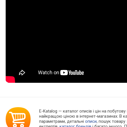
E-Katalog
— каталог описів і цін на побутову
найкращою ціною в інтернет-магазинах. В 
параметрами, детальні
описи
, пошук товару
експертів,
каталог брендів
і багато іншого. 