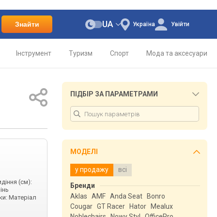
UA
Знайти
Україна
Увійти
Інструмент
Туризм
Спорт
Мода та аксесуари
ПІДБІР ЗА ПАРАМЕТРАМИ
МОДЕЛІ
у продажу
всі
діння (см):
Бренди
пінь
Aklas
AMF
Anda Seat
Bonro
ки: Матеріал
Cougar
GT Racer
Hator
Mealux
Noblechairs
Nowy Styl
OfficePro