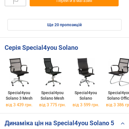
Перейти в магазин
ще
20
пропозицій
Серія Special4you Solano
Special4you
Special4you
Special4you
Special4yo
Solano 3 Mesh
Solano Mesh
Solano
Solano Offi
Mesh
від 3 439 грн.
від 3 775 грн.
від 3 599 грн.
від 3 386 гр
Динаміка цін на Special4you Solano 5