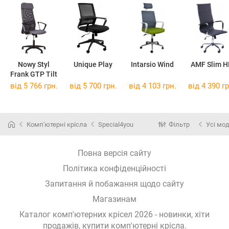
Nowy Styl
Unique Play
Intarsio Wind
AMF Slim H
Frank GTP Tilt
від 5 766 грн.
від 5 700 грн.
від 4 103 грн.
від 4 390 гр
Комп'ютерні крісла
Special4you
Фільтр
Усі мод
Повна версія сайту
Політика конфіденційності
Запитання й побажання щодо сайту
Магазинам
Каталог комп'ютерних крісел 2026 - новинки, хіти
продажів,
купити комп'ютерні крісла
.