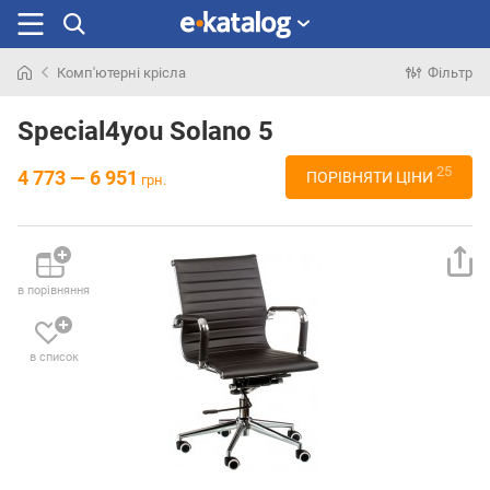
Комп'ютерні крісла
Фільтр
Шукали
раніше
Special4you Solano 5
25
4 773 — 6 951
ПОРІВНЯТИ ЦІНИ
грн.
в порівняння
в список