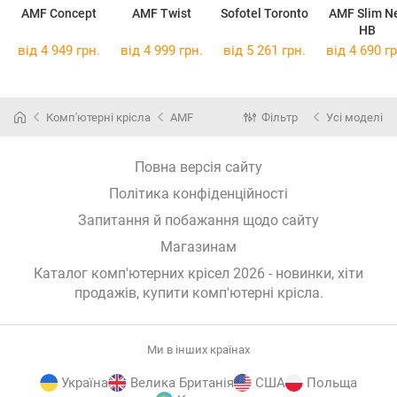
AMF Concept
AMF Twist
Sofotel Toronto
AMF Slim N
HB
від 4 949 грн.
від 4 999 грн.
від 5 261 грн.
від 4 690 гр
Комп'ютерні крісла
AMF
Фільтр
Усі моделі
Повна версія сайту
Політика конфіденційності
Запитання й побажання щодо сайту
Магазинам
Каталог комп'ютерних крісел 2026 - новинки, хіти
продажів,
купити комп'ютерні крісла
.
Ми в інших країнах
Україна
Велика Британія
США
Польща