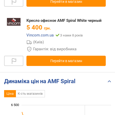
Перейти в магазин
Кресло офисное AMF Spiral White черный
5 400
грн.
Vincom.com.ua
З нами 8 років
(Київ)
Гарантія: від виробника
Перейти в магазин
Динаміка цін на AMF Spiral
Ціна
К-сть магазинів
6 500
 000
 500
 000