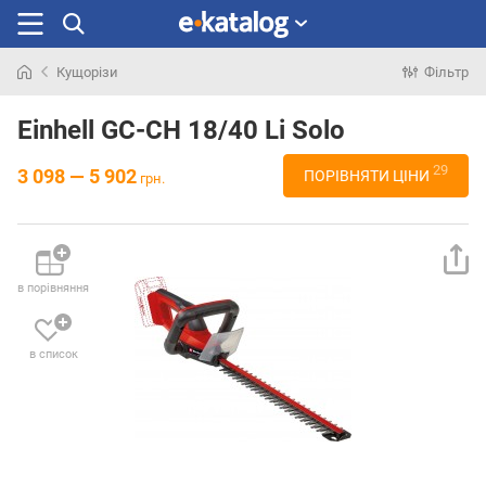
Кущорізи
Фільтр
Шукали
раніше
Einhell GC-CH 18/40 Li Solo
29
3 098 — 5 902
ПОРІВНЯТИ ЦІНИ
грн.
в порівняння
в список