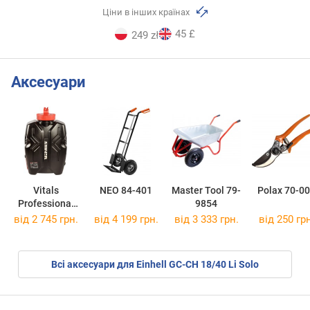
Ціни в інших країнах
45 £
249 zł
Аксесуари
Vitals
NEO 84-401
Master Tool 79-
Polax 70-0
Professional
9854
Sm 312omb Kit
від 2 745 грн.
від 4 199 грн.
від 3 333 грн.
від 250 грн
Всі аксесуари для Einhell GC-CH 18/40 Li Solo