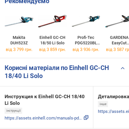
Рекомендуємо
Makita
Einhell GC-CH
Profi-Tec
GARDENA
DUH523Z
18/50 Li Solo
PDG5220BL
EasyCut
005955
45/18V 1473
від 3 799 грн.
від 3 859 грн.
від 3 936 грн.
від 3 587 гр
55
Корисні матеріали по Einhell GC-CH
18/40 Li Solo
Инструкция к Einhell GC-CH 18/40
Деталировк
Li Solo
інше
інструкції
https://assets.einhell.com/manuals-pdf/900_537400/Manual-34...