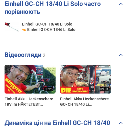
Einhell GC-CH 18/40 Li Solo часто
порівнюють
Einhell GC-CH 18/40 Li Solo
vs
Einhell GE-CH 1846 Li Solo
Відеоогляди
2
Einhell Akku Heckenschere
Einhell Akku Heckenschere
18V im HÄRTETEST
GC- CH 18/40 Li
#einhellharry
powerXchange
#powerXchange
#einhellharry #einhell_ag
Динаміка цін на Einhell GC-CH 18/40