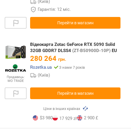
(Київ)
Гарантія: 12 міс.
Перейти в магазин
Відеокарта Zotac GeForce RTX 5090 Solid
32GB GDDR7 DLSS4
(ZT-B50900D-10P)
EU
280 264
грн.
Rozetka.ua
З нами 7 років
(Київ)
Продавець:
MO TRADE
Перейти в магазин
Ціни в інших країнах
$3 980
2 900 £
17 929 zł