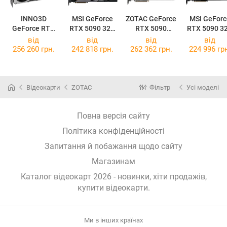
INNO3D
MSI GeForce
ZOTAC GeForce
MSI GeForc
GeForce RTX
RTX 5090 32G
RTX 5090
RTX 5090 3
5090 iCHILL X3
SUPRIM SOC
SOLID OC
VENTUS 3X 
від
від
від
від
White
256 260 грн.
242 818 грн.
262 362 грн.
224 996 гр
Відеокарти
ZOTAC
Фільтр
Усі моделі
Повна версія сайту
Політика конфіденційності
Запитання й побажання щодо сайту
Магазинам
Каталог відеокарт 2026 - новинки, хіти продажів,
купити відеокарти
.
Ми в інших країнах