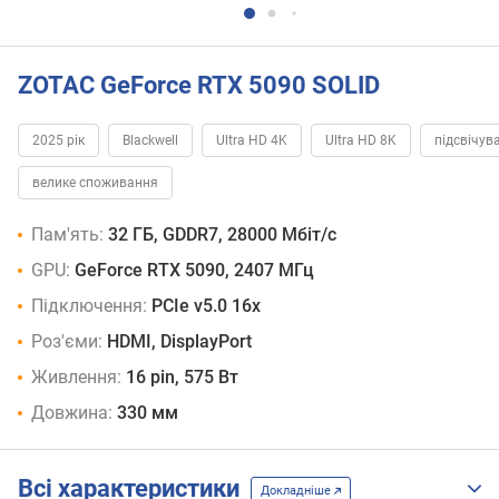
ZOTAC GeForce RTX 5090 SOLID
2025 рік
Blackwell
Ultra HD 4K
Ultra HD 8K
підсвічув
велике споживання
Пам'ять:
32 ГБ, GDDR7, 28000 Мбіт/с
GPU:
GeForce RTX 5090, 2407 МГц
Підключення:
PCIe v5.0 16x
Роз'єми:
HDMI, DisplayPort
Живлення:
16 pin, 575 Вт
Довжина:
330 мм
Всі характеристики
Докладніше