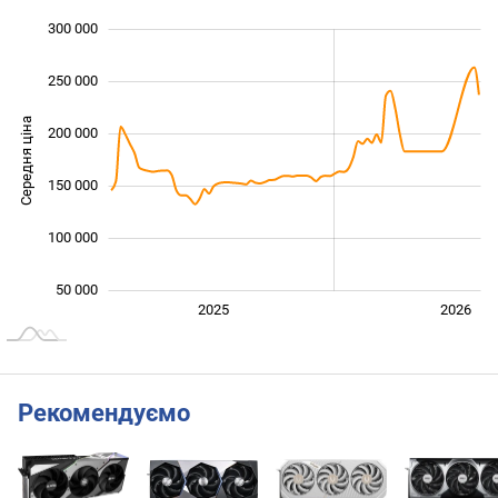
300 000
 000
 000
0
250 000
Середня ціна
200 000
100 000
150 000
100 000
50 000
2027
2025
2026
L
Рекомендуємо