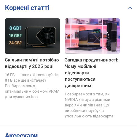
Корисні статті
Скільки пам'яті потрібно
Загадка продуктивності:
відеокарті у 2025 році
Чому мобільні
відеокарти
16 ГБ ― нових хіт сезону? Чи
поступаються
8 ГБ все ще вистачає?
дискретним
Розбираємось з
оптимальним об'ємом VRAM
Розбираємося з тим, як
для сучасних ігор.
NVIDIA хитрує з різними
версіями чипів і навіщо
виробники ноутбуків
уповільнюють відеокарти
Аксесуари