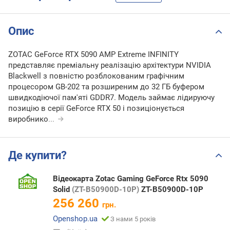
Опис
ZOTAC GeForce RTX 5090 AMP Extreme INFINITY
представляє преміальну реалізацію архітектури NVIDIA
Blackwell з повністю розблокованим графічним
процесором GB-202 та розширеним до 32 ГБ буфером
швидкодіючої пам'яті GDDR7. Модель займає лідируючу
позицію в серії GeForce RTX 50 і позиціонується
виробнико
...
Де купити?
Відеокарта Zotac Gaming GeForce Rtx 5090
Solid
(ZT-B50900D-10P)
ZT-B50900D-10P
256 260
грн.
Openshop.ua
З нами 5 років