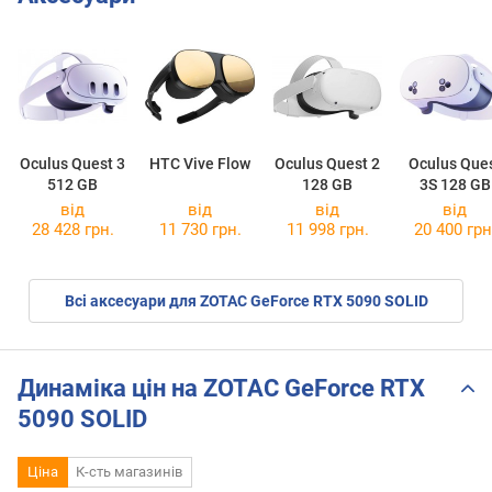
Oculus Quest 3
HTC Vive Flow
Oculus Quest 2
Oculus Que
512 GB
128 GB
3S 128 GB
від
від
від
від
28 428 грн.
11 730 грн.
11 998 грн.
20 400 грн
Всі аксесуари для ZOTAC GeForce RTX 5090 SOLID
Динаміка цін на ZOTAC GeForce RTX
5090 SOLID
Ціна
К-сть магазинів