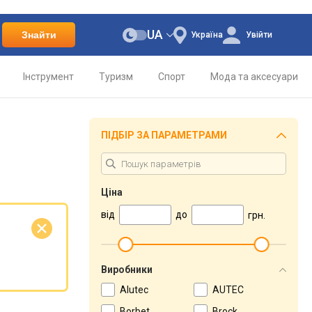
UA
Знайти
Україна
Увійти
Інструмент
Туризм
Спорт
Мода та аксесуари
ПІДБІР ЗА ПАРАМЕТРАМИ
Ціна
від
до
грн.
Виробники
Alutec
AUTEC
Borbet
Brock