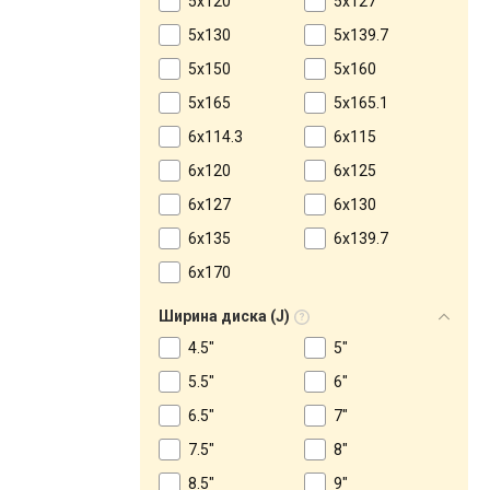
5x120
5x127
5x130
5x139.7
5x150
5x160
5x165
5x165.1
6x114.3
6x115
6x120
6x125
6x127
6x130
6x135
6x139.7
6x170
Ширина диска (J)
4.5"
5"
5.5"
6"
6.5"
7"
7.5"
8"
8.5"
9"