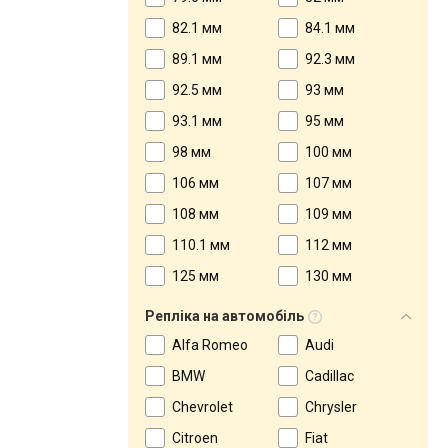
82.1 мм
84.1 мм
89.1 мм
92.3 мм
92.5 мм
93 мм
93.1 мм
95 мм
98 мм
100 мм
106 мм
107 мм
108 мм
109 мм
110.1 мм
112 мм
125 мм
130 мм
Репліка на автомобіль
Alfa Romeo
Audi
BMW
Cadillac
Chevrolet
Chrysler
Citroen
Fiat