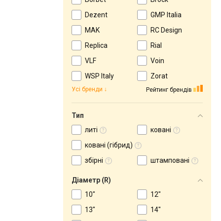
Dezent
GMP Italia
MAK
RC Design
Replica
Rial
VLF
Voin
WSP Italy
Zorat
Усі бренди
Рейтинг брендів
Тип
литі
ковані
ковані (гібрид)
збірні
штамповані
Діаметр (R)
10"
12"
13"
14"