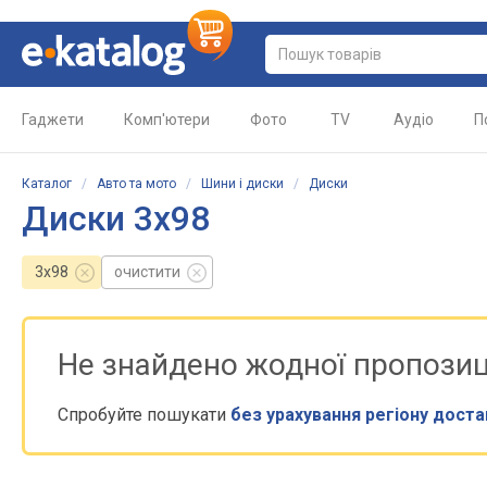
Гаджети
Комп'ютери
Фото
TV
Аудіо
П
Каталог
/
Авто та мото
/
Шини і диски
/
Диски
Диски 3x98
3x98
очистити
Не знайдено жодної пропозиц
Спробуйте пошукати
без урахування регіону доста