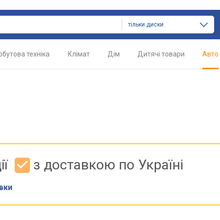
тільки диски
обутова техніка
Клімат
Дім
Дитячі товари
Авто
ії
з доставкою по Україні
вки