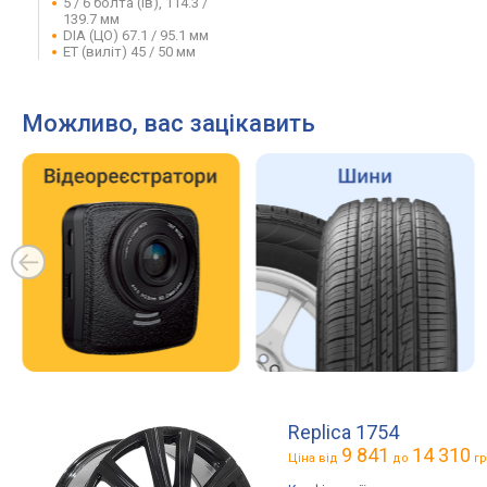
5 / 6 болта (ів), 114.3 /
139.7 мм
DIA (ЦО) 67.1 / 95.1 мм
ET (виліт) 45 / 50 мм
Можливо, вас зацікавить
Replica 1754
9 841
14 310
Ціна від
до
гр