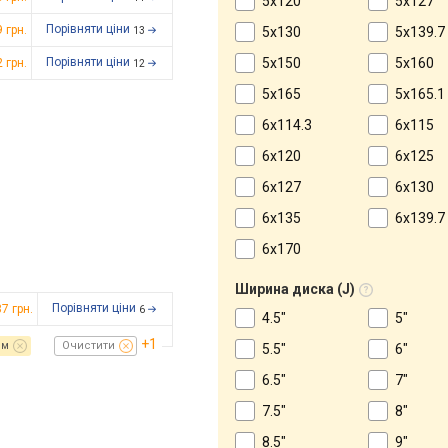
5x120
5x127
Порівняти ціни
9
грн.
5x130
5x139.7
13
Порівняти ціни
5x150
5x160
2
грн.
12
5x165
5x165.1
6x114.3
6x115
6x120
6x125
6x127
6x130
6x135
6x139.7
6x170
Ширина диска (J)
Порівняти ціни
87
грн.
6
4.5"
5"
+1
мм
Очистити
5.5"
6"
6.5"
7"
7.5"
8"
8.5"
9"