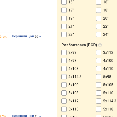
15"
16"
17"
18"
19"
20"
21"
22"
23"
24"
Порівняти ціни
2
грн.
20
Розболтовка (PCD)
3x98
3x112
4x98
4x100
4x108
4x110
4x114.3
5x98
5x100
5x105
5x108
5x110
5x112
5x114.3
5x115
5x118
Порівняти ціни
0
грн.
11