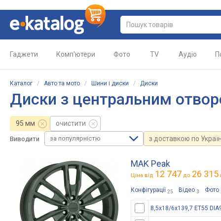
Гаджети
Комп'ютери
Фото
TV
Аудіо
П
Каталог
/
Авто та мото
/
Шини і диски
/
Диски
Диски з центральним отво
95 мм
очистити
за популярністю
з доставкою по Україн
Виводити
MAK Peak
12 747
26 315
Ціна від
до
Конфігурації
Відео
Фото
25
3
8,5x18/6x139,7 ET55 DIA