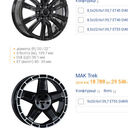
Конфігурації
3
8,5x20/6x139,7 ET45 DIA
8,5x20/6x139,7 ET40 DIA
8,5x22/6x139,7 ET55 DIA
діаметр (R) 20 / 22 "
6 болта (ів), 139.7 мм
DIA (ЦО) 95.1 мм
ET (виліт) 40 - 55 мм
MAK Trek
18 788
29 546
Ціна від
до
Конфігурації
Фото
17
12
9x20/6x139,7 ET55 DIA95