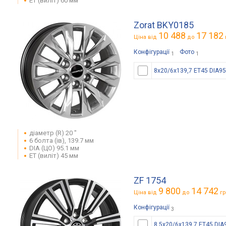
ET (виліт) 60 мм
Zorat BKY0185
10 488
17 182
Ціна від
до
Конфігурації
Фото
1
1
8x20/6x139,7 ET45 DIA95
діаметр (R) 20 "
6 болта (ів), 139.7 мм
DIA (ЦО) 95.1 мм
ET (виліт) 45 мм
ZF 1754
9 800
14 742
Ціна від
до
гр
Конфігурації
3
8,5x20/6x139,7 ET45 DIA