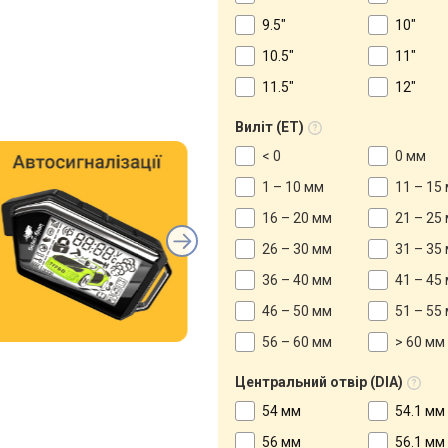
9.5"
10"
10.5"
11"
11.5"
12"
Виліт (ET)
< 0
0 мм
1 – 10 мм
11 – 15
16 – 20 мм
21 – 25
26 – 30 мм
31 – 35
36 – 40 мм
41 – 45
46 – 50 мм
51 – 55
56 – 60 мм
> 60 мм
Центральний отвір (DIA)
54 мм
54.1 мм
56 мм
56.1 мм