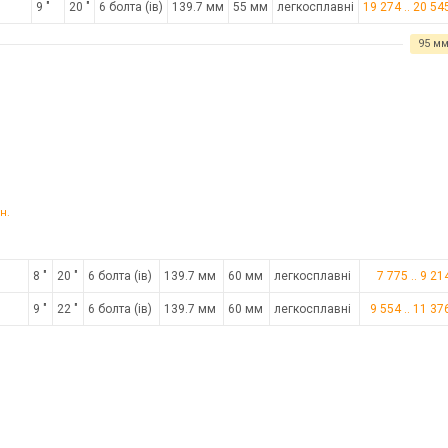
9 "
20 "
6 болта (ів)
139.7 мм
55 мм
легкосплавні
19 274
..
20 54
95 м
н.
8 "
20 "
6 болта (ів)
139.7 мм
60 мм
легкосплавні
7 775
..
9 21
9 "
22 "
6 болта (ів)
139.7 мм
60 мм
легкосплавні
9 554
..
11 37