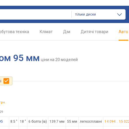
тільки диски
обутова техніка
Клімат
Дім
Дитячі товари
Авто
ром 95 мм
ціни
на 20 моделей
і
грн.
29
95
8.5 "
18 "
6 болта (ів)
139.7 мм
55 мм
легкосплавні
14 094
..
15 02