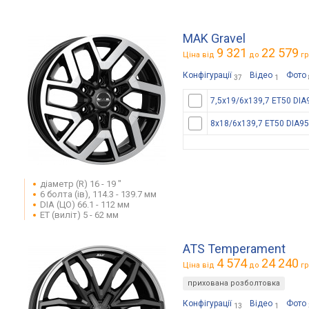
MAK Gravel
9 321
22 579
Ціна від
до
гр
Конфігурації
Відео
Фото
37
1
7,5x19/6x139,7 ET50 DIA
8x18/6x139,7 ET50 DIA95
діаметр (R) 16 - 19 "
6 болта (ів), 114.3 - 139.7 мм
DIA (ЦО) 66.1 - 112 мм
ET (виліт) 5 - 62 мм
ATS Temperament
4 574
24 240
Ціна від
до
гр
прихована розболтовка
Конфігурації
Відео
Фото
13
1