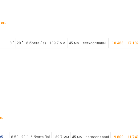
грн.
8 "
20 "
6 болта (ів)
139.7 мм
45 мм
легкосплавні
10 488
..
17 18
н.
95
8.5 "
20 "
6 болта (ів)
139.7 мм
45 мм
легкосплавні
9 800
..
11 74