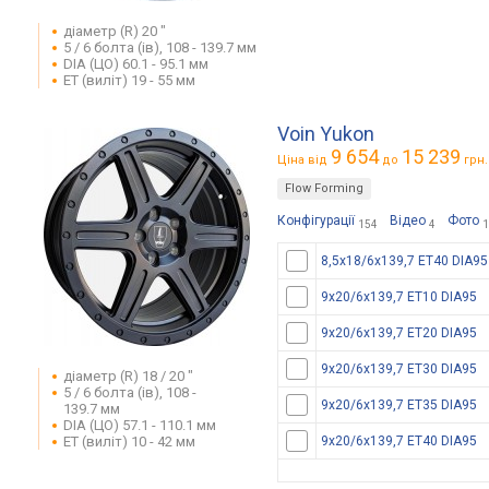
діаметр (R) 20 "
5 / 6 болта (ів), 108 - 139.7 мм
DIA (ЦО) 60.1 - 95.1 мм
ET (виліт) 19 - 55 мм
Voin Yukon
9 654
15 239
Ціна від
до
грн.
Flow Forming
Конфігурації
Відео
Фото
154
4
1
8,5x18/6x139,7 ET40 DIA95
9x20/6x139,7 ET10 DIA95
9x20/6x139,7 ET20 DIA95
9x20/6x139,7 ET30 DIA95
діаметр (R) 18 / 20 "
5 / 6 болта (ів), 108 -
9x20/6x139,7 ET35 DIA95
139.7 мм
DIA (ЦО) 57.1 - 110.1 мм
ET (виліт) 10 - 42 мм
9x20/6x139,7 ET40 DIA95