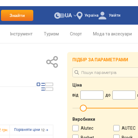
UA
Знайти
Україна
Увійти
Інструмент
Туризм
Спорт
Мода та аксесуари
ПІДБІР ЗА ПАРАМЕТРАМИ
Ціна
від
до
г
Виробники
Alutec
AUTEC
Порівняти ціни
2
грн.
12
Borbet
Brock