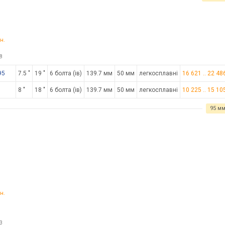
н.
8
95
7.5 "
19 "
6 болта (ів)
139.7 мм
50 мм
легкосплавні
16 621
..
22 48
8 "
18 "
6 болта (ів)
139.7 мм
50 мм
легкосплавні
10 225
..
15 10
95 м
н.
3