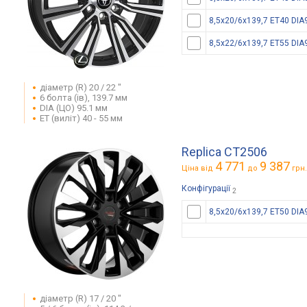
8,5x20/6x139,7 ET40 DIA
8,5x22/6x139,7 ET55 DIA
діаметр (R) 20 / 22 "
6 болта (ів), 139.7 мм
DIA (ЦО) 95.1 мм
ET (виліт) 40 - 55 мм
Replica CT2506
4 771
9 387
Ціна від
до
грн.
Конфігурації
2
8,5x20/6x139,7 ET50 DIA
діаметр (R) 17 / 20 "