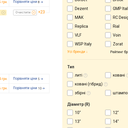
Порівняти ціни
5
грн.
8
Dezent
GMP Ital
+23
м
Очистити
MAK
RC Desi
Replica
Rial
VLF
Voin
WSP Italy
Zorat
Усі бренди
Рейтинг бр
Тип
литі
ковані
Порівняти ціни
4
грн.
5
ковані (гібрид)
Порівняти ціни
6
грн.
10
збірні
штампо
Діаметр (R)
10"
12"
13"
14"