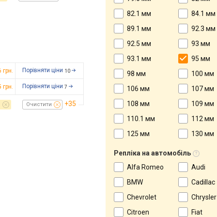
82.1 мм
84.1 мм
89.1 мм
92.3 мм
92.5 мм
93 мм
93.1 мм
95 мм
Порівняти ціни
6
грн.
10
98 мм
100 мм
Порівняти ціни
5
грн.
7
106 мм
107 мм
+35
108 мм
109 мм
м
Очистити
110.1 мм
112 мм
125 мм
130 мм
Репліка на автомобіль
Alfa Romeo
Audi
BMW
Cadillac
Chevrolet
Chrysler
Citroen
Fiat