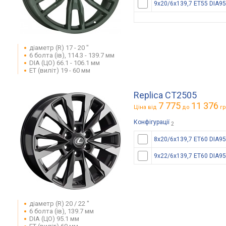
9x20/6x139,7 ET55 DIA95
діаметр (R) 17 - 20 "
6 болта (ів), 114.3 - 139.7 мм
DIA (ЦО) 66.1 - 106.1 мм
ET (виліт) 19 - 60 мм
Replica CT2505
7 775
11 376
Ціна від
до
гр
Конфігурації
2
8x20/6x139,7 ET60 DIA95
9x22/6x139,7 ET60 DIA95
діаметр (R) 20 / 22 "
6 болта (ів), 139.7 мм
DIA (ЦО) 95.1 мм